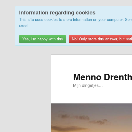
Information regarding cookies
This site uses cookies to store information on your computer. Som
used.
Yes, I'm happy with this
No! Only store this answer, but not
Skip
to
primary
Menno Drenth
content
Mijn dingetjes…