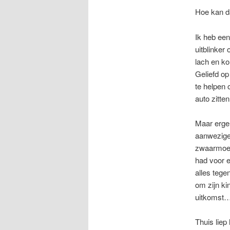
Hoe kan da
Ik heb een
uitblinker
lach en ko
Geliefd op
te helpen 
auto zitte
Maar ergen
aanwezige 
zwaarmoedi
had voor e
alles tegen
om zijn ki
uitkomst…
Thuis liep