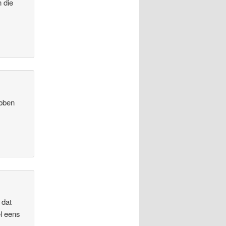
n die
ebben
 dat
el eens