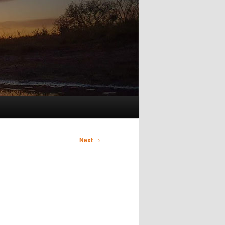
Next
→