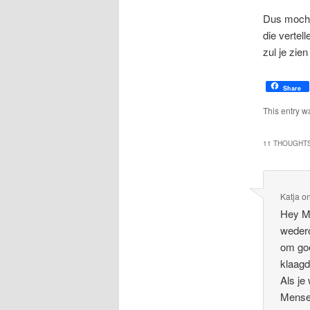
Dus mocht 
die vertel
zul je zien
Share
This entry w
11 THOUGHTS
Katja
o
Hey M
weder
om goe
klaagd
Als je
Mensen