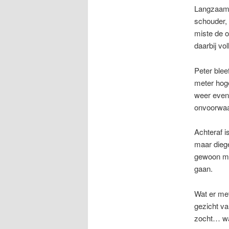
Langzaam 
schouder, 
miste de o
daarbij vo
Peter bleef
meter hog
weer even 
onvoorwaar
Achteraf i
maar diege
gewoon ma
gaan.
Wat er met
gezicht va
zocht… wa