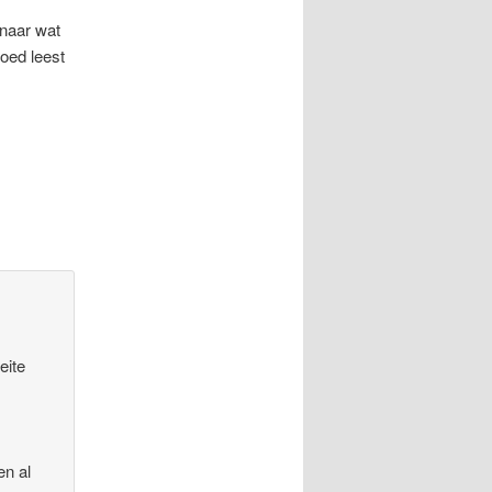
 naar wat
goed leest
eite
en al