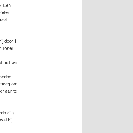
e. Een
Peter
hzelf
hij door 1
m Peter
t niet wat.
konden
genoeg om
er aan te
nde zijn
wat hij