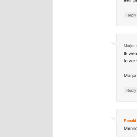
Repl
Marjon
Ik wen
te ver
Marjo
Repl
Ronald
Menno