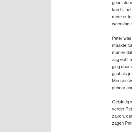
geen steu
kon hij he
masker te 
weerslag o
Peter was 
maakte fo
manier dat
zag echt h
ging door 
gaat als je
Mensen wil
gehoor aa
Gelukkig 
verder Pe
zaken, ca
zagen Pete