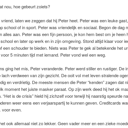
t nou, hoe gebeurt zoiets?
 vriend, laten we zeggen dat hij Peter heet. Peter was een leuke gast
 op school of in sport. Peter was vriendelijk en sociaal. Begon de dag
n alles aan. Peter was een fijn persoon, je kon hem best om je heen
 school en later op werk en in zijn omgeving. Stond altijd klaar voor 
of een schouder te bieden. Niets was Peter te gek al betekende het ur
n voor 5 minuten tijd met iemand. Peter vond wel een weg.
s ging het mis, Peter veranderde. Peter werd stiller en rustiger. De
lach verdween van zijn gezicht. De ooit vol met leven stralende oge
g en verdrietig. De meeste mensen die Peter “kenden” zagen dat ni
lk moment het juiste masker paraat. Op zijn werk deed hij het ok maa
. “Het is de crisis” hield hij zichzelf voor terwijl hij naarstig speurde n
nderen weer eens een verjaarspartij te kunnen geven. Creditcards wa
 voor even.
 het ook allemaal niet zo lekker. Geen vader meer en een zieke moede