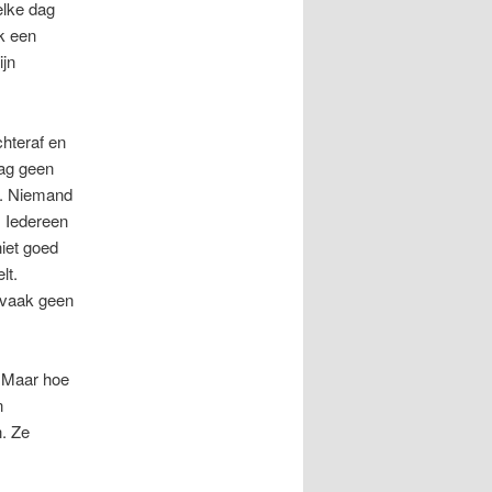
elke dag
ok een
ijn
chteraf en
zag geen
g. Niemand
. Iedereen
niet goed
lt.
n vaak geen
. Maar hoe
n
. Ze