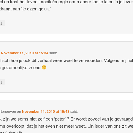
eel en kost het teveel moeite/energie om n ander toe te laten in je leve
jdraagt aan “je eigen geluk.”
↓
y
n
November 11, 2010 at 15:34
said:
tisch hoe je ook dit verhaal weer weet te verwoorden. Volgens mij h
n gezamenlijke vriend
↓
y
rtenoeven
on
November 11, 2010 at 15:43
said:
 zijn we soms niet zelf een ‘peter’ ? Er wordt zoveel van je gevraagd
ms overloopt, dat je het even niet meer weet….in ieder van ons zit w
eter’ denk ik……