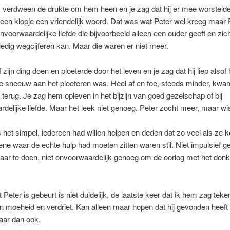
verdween de drukte om hem heen en je zag dat hij er mee worsteld
een klopje een vriendelijk woord. Dat was wat Peter wel kreeg maar 
nvoorwaardelijke liefde die bijvoorbeeld alleen een ouder geeft en zic
lledig wegcijferen kan. Maar die waren er niet meer.
 zijn ding doen en ploeterde door het leven en je zag dat hij liep alsof 
e sneeuw aan het ploeteren was. Heel af en toe, steeds minder, kwa
terug. Je zag hem opleven in het bijzijn van goed gezelschap of bij
delijke liefde. Maar het leek niet genoeg. Peter zocht meer, maar wis
s het simpel, iedereen had willen helpen en deden dat zo veel als ze 
ne waar de echte hulp had moeten zitten waren stil. Niet impulsief 
ar te doen, niet onvoorwaardelijk genoeg om de oorlog met het donk
 Peter is gebeurt is niet duidelijk, de laatste keer dat ik hem zag teke
n moeheid en verdriet. Kan alleen maar hopen dat hij gevonden heeft 
ar dan ook.