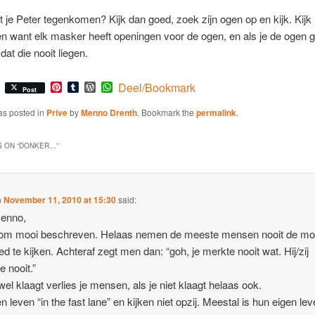
je Peter tegenkomen? Kijk dan goed, zoek zijn ogen op en kijk. Kijk
len want elk masker heeft openingen voor de ogen, en als je de ogen 
 dat die nooit liegen.
Pinterest
Tumblr
WordPress
WhatsApp
Deel/Bookmark
Post
as posted in
Prive
by
Menno Drenth
. Bookmark the
permalink
.
 ON “
DONKER…
”
n
November 11, 2010 at 15:30
said:
enno,
om mooi beschreven. Helaas nemen de meeste mensen nooit de mo
d te kijken. Achteraf zegt men dan: “goh, je merkte nooit wat. Hij/zij
e nooit.”
 wel klaagt verlies je mensen, als je niet klaagt helaas ook.
 leven “in the fast lane” en kijken niet opzij. Meestal is hun eigen lev