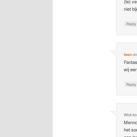
(te) v
niet bi
Repl
Iwan
o
Fantas
wij ee
Repl
Wick ko
Menno,
het so
een ‘p