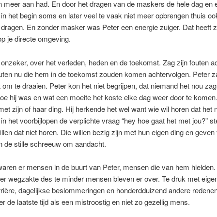
n meer aan had. En door het dragen van de maskers de hele dag en 
t in het begin soms en later veel te vaak niet meer opbrengen thuis o
dragen. En zonder masker was Peter een energie zuiger. Dat heeft z
p je directe omgeving.
onzeker, over het verleden, heden en de toekomst. Zag zijn fouten a
uten nu die hem in de toekomst zouden komen achtervolgen. Peter 
 om te draaien. Peter kon het niet begrijpen, dat niemand het nou za
oe hij was en wat een moeite het koste elke dag weer door te komen
met zijn of haar ding. Hij herkende het wel want wie wil horen dat het 
 in het voorbijlopen de verplichte vraag “hey hoe gaat het met jou?” ste
len dat niet horen. Die willen bezig zijn met hun eigen ding en geve
n de stille schreeuw om aandacht.
waren er mensen in de buurt van Peter, mensen die van hem hielden
ter wegzakte des te minder mensen bleven er over. Te druk met eige
rrière, dagelijkse beslommeringen en honderdduizend andere redenen
r de laatste tijd als een mistroostig en niet zo gezellig mens.