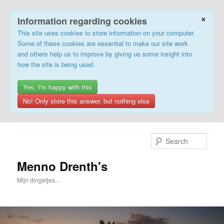
×
Information regarding cookies
This site uses cookies to store information on your computer.
Some of these cookies are essential to make our site work
and others help us to improve by giving us some insight into
how the site is being used.
Yes, I'm happy with this
No! Only store this answer, but nothing else
Skip
to
Sear
primary
content
Menno Drenth's
Mijn dingetjes…