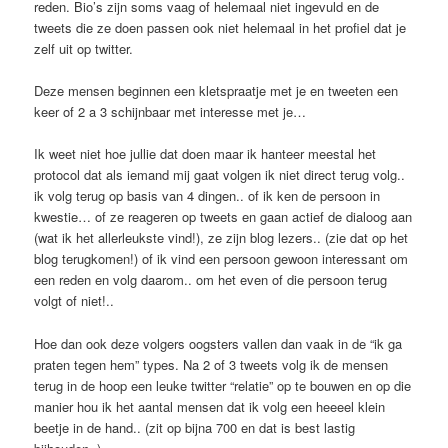
reden. Bio’s zijn soms vaag of helemaal niet ingevuld en de
tweets die ze doen passen ook niet helemaal in het profiel dat je
zelf uit op twitter.
Deze mensen beginnen een kletspraatje met je en tweeten een
keer of 2 a 3 schijnbaar met interesse met je…
Ik weet niet hoe jullie dat doen maar ik hanteer meestal het
protocol dat als iemand mij gaat volgen ik niet direct terug volg..
ik volg terug op basis van 4 dingen.. of ik ken de persoon in
kwestie… of ze reageren op tweets en gaan actief de dialoog aan
(wat ik het allerleukste vind!), ze zijn blog lezers.. (zie dat op het
blog terugkomen!) of ik vind een persoon gewoon interessant om
een reden en volg daarom.. om het even of die persoon terug
volgt of niet!..
Hoe dan ook deze volgers oogsters vallen dan vaak in de “ik ga
praten tegen hem” types. Na 2 of 3 tweets volg ik de mensen
terug in de hoop een leuke twitter “relatie” op te bouwen en op die
manier hou ik het aantal mensen dat ik volg een heeeel klein
beetje in de hand.. (zit op bijna 700 en dat is best lastig