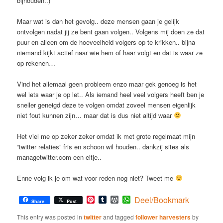
bijhouden..)
Maar wat is dan het gevolg.. deze mensen gaan je gelijk
ontvolgen nadat jij ze bent gaan volgen.. Volgens mij doen ze dat
puur en alleen om de hoeveelheid volgers op te krikken.. bijna
niemand kijkt actief naar wie hem of haar volgt en dat is waar ze
op rekenen…
Vind het allemaal geen probleem enzo maar gek genoeg is het
wel iets waar je op let.. Als iemand heel veel volgers heeft ben je
sneller geneigd deze te volgen omdat zoveel mensen eigenlijk
niet fout kunnen zijn… maar dat is dus niet altijd waar
Het viel me op zeker zeker omdat ik met grote regelmaat mijn
“twitter relaties” fris en schoon wil houden.. dankzij sites als
managetwitter.com een eitje..
Enne volg ik je om wat voor reden nog niet? Tweet me
Pinterest
Tumblr
WordPress
WhatsApp
Deel/Bookmark
Share
Post
This entry was posted in
twitter
and tagged
follower harvesters
by