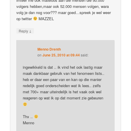
irriteer me ook mateloos aan die mensen die 50.000
volgers hebben,maar ook 52.000 mensen volgen, wara
volg je dan nog voor??? maar goed…spreek je wel weer
op twitter
MAZZEL
↓
Reply
Menno Drenth
on
June 25, 2010 at 09:44
said:
ingewikkeld is dat .. ik vind het ook lastig maar
maak dankbaar gebruik van het fenomeen lists..
heb er daar een paar van en kan op die manier
redelijk goed onderscheiden wat ik lees.. zelfs
met 700+ maar uiteindelijk is het vaak ook wel
reageren op wat ik op dat moment zie gebeuren
Thx ..
Menno