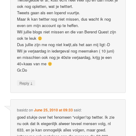
ook nog opletten, wat je twittert.
Tweets gaan als een lopend vuurtje.
Maar ik kan twitter nog niet missen, dus wacht ik nog
even om mijn account op te heffen.
Wil jullie blogs niet missen en die van Berend Quest zijn
ook te leuk
Dus jullie zijn me nog niet kwijt,als het aan mij ligt:-D
Wil je verjaardag in iedergeval nog meemaken ( 10 juni)
en misschien ook nog je 40ste verjaardag, krijg je een
40+kaas van me
Gr.Do
↓
Reply
basidz
on
June 25, 2010 at 09:33
said:
goed stukje over het fenomeen “volgen”op twitter. Ik zie
nu ook dat ik eiegenlijk alweer teveel mensen volg, nl
633, en je kan onmogelijk alles volgen, maar goed.