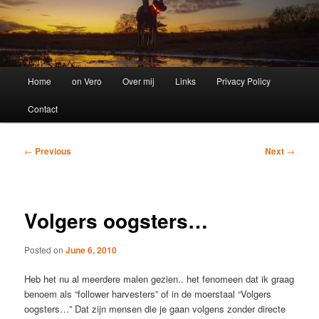
Main
Home
on Vero
Over mij
Links
Privacy Policy
menu
Contact
Post
←
Previous
Next
→
navigation
Volgers oogsters…
Posted on
June 6, 2010
Heb het nu al meerdere malen gezien.. het fenomeen dat ik graag
benoem als “follower harvesters” of in de moerstaal “Volgers
oogsters…” Dat zijn mensen die je gaan volgens zonder directe