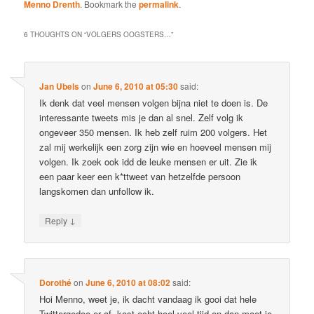
Menno Drenth
. Bookmark the
permalink
.
6 THOUGHTS ON “
VOLGERS OOGSTERS…
”
Jan Ubels
on
June 6, 2010 at 05:30
said:
Ik denk dat veel mensen volgen bijna niet te doen is. De
interessante tweets mis je dan al snel. Zelf volg ik
ongeveer 350 mensen. Ik heb zelf ruim 200 volgers. Het
zal mij werkelijk een zorg zijn wie en hoeveel mensen mij
volgen. Ik zoek ook idd de leuke mensen er uit. Zie ik
een paar keer een k*ttweet van hetzelfde persoon
langskomen dan unfollow ik.
↓
Reply
Dorothé
on
June 6, 2010 at 08:02
said:
Hoi Menno, weet je, ik dacht vandaag ik gooi dat hele
Twittergedoe er af, kost echt heel veel tijd en dan moet je