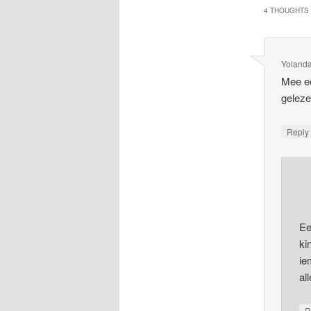
4 THOUGHTS 
Yoland
Mee ee
geleze
Repl
Ee
ki
ie
al
R