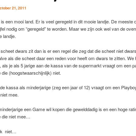
ctober 21, 2011
is een mooi land. Er is veel geregeld in dit mooie landje. De meeste d
jfel nodig om “geregeld” te worden. Maar we zijn ook wel van de over
e landje.
 scheet dwars zit dan is er een regel die zeg dat die scheet niet dwa
alve als die scheet daar een reden voor heeft om dwars te zitten. We
r, als je als 5 jarige aan de kassa van de supermarkt vraagt om een 
e die (hoogstwaarschijnlijk) niet.
 de kassa als minderjarige (zeg een jaar of 12) vraagt om een Playboy
e niet mee.
 minderjarige een Game wil kopen die gewelddadig is en een hoge rati
je die niet mee…
ok niet…