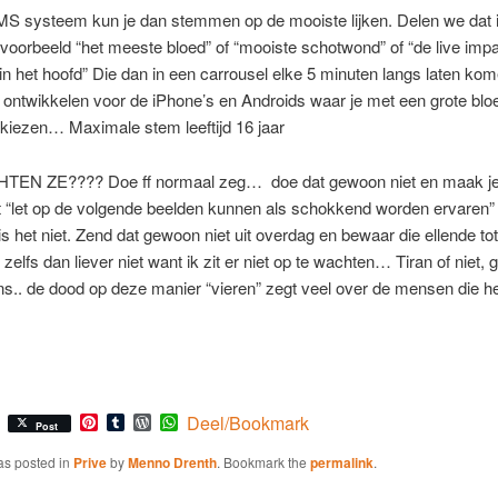
MS systeem kun je dan stemmen op de mooiste lijken. Delen we dat 
ijvoorbeeld “het meeste bloed” of “mooiste schotwond” of “de live imp
in het hoofd” Die dan in een carrousel elke 5 minuten langs laten kom
ontwikkelen voor de iPhone’s en Androids waar je met een grote blo
kiezen… Maximale stem leeftijd 16 jaar
EN ZE???? Doe ff normaal zeg… doe dat gewoon niet en maak je 
t “let op de volgende beelden kunnen als schokkend worden ervaren”
is het niet. Zend dat gewoon niet uit overdag en bewaar die ellende to
zelfs dan liever niet want ik zit er niet op te wachten… Tiran of niet, 
s.. de dood op deze manier “vieren” zegt veel over de mensen die h
Pinterest
Tumblr
WordPress
WhatsApp
Deel/Bookmark
Post
as posted in
Prive
by
Menno Drenth
. Bookmark the
permalink
.