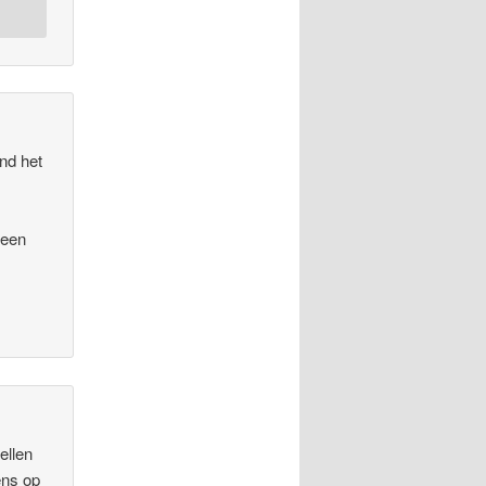
ind het
 een
ellen
ens op