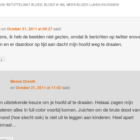
ON “
BETUTTELING? BLOED, BLOED IK WIL MEER BLOED! LIJKEN EN DODEN!
”
a
on
October 21, 2011 at 09:27
said:
ns, ik heb de beelden niet gezien, omdat ik berichten op twitter erov
n en er daardoor op tijd aan dacht mijn hoofd weg te draaien.
↓
y
Menno Drenth
on
October 21, 2011 at 11:02
said:
n uitstekende keuze om je hoofd af te draaien. Helaas zagen mijn
nderen alles in full color voorbij komen. Juichen om de brute dood van
mand (hoe slecht ook) is niet uit te leggen aan kinderen. Heel apart
lemaal…
↓
eply