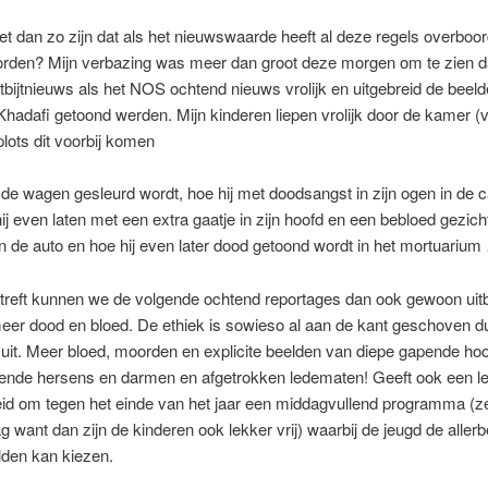
t dan zo zijn dat als het nieuwswaarde heeft al deze regels overboo
rden? Mijn verbazing was meer dan groot deze morgen om te zien d
bijtnieuws als het NOS ochtend nieuws vrolijk en uitgebreid de beel
hadafi getoond werden. Mijn kinderen liepen vrolijk door de kamer (v
lots dit voorbij komen
 de wagen gesleurd wordt, hoe hij met doodsangst in zijn ogen in de
 hij even laten met een extra gaatje in zijn hoofd en een bebloed gezicht
n de auto en hoe hij even later dood getoond wordt in het mortuarium
etreft kunnen we de volgende ochtend reportages dan ook gewoon uit
eer dood en bloed. De ethiek is sowieso al aan de kant geschoven d
 uit. Meer bloed, moorden en explicite beelden van diepe gapende h
ilende hersens en darmen en afgetrokken ledematen! Geeft ook een l
eid om tegen het einde van het jaar een middagvullend programma (z
g want dan zijn de kinderen ook lekker vrij) waarbij de jeugd de aller
elden kan kiezen.