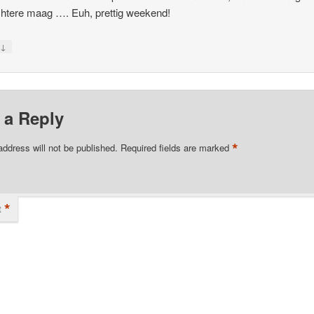
htere maag …. Euh, prettig weekend!
↓
y
 a Reply
*
address will not be published.
Required fields are marked
*
t