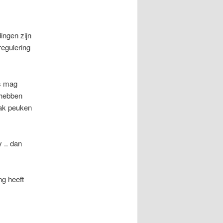
ingen zijn
regulering
rs mag
 hebben
pak peuken
 .. dan
ng heeft