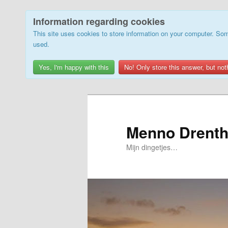
Information regarding cookies
This site uses cookies to store information on your computer. Som
used.
Yes, I'm happy with this
No! Only store this answer, but not
Skip
to
primary
Menno Drenth
content
Mijn dingetjes…