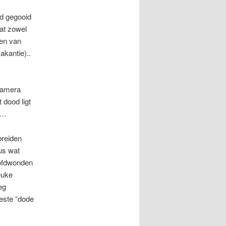
rd gegooid
at zowel
den van
akantie)..
 camera
 dood ligt
 …
breiden
us wat
oofdwonden
euke
eg
beste “dode