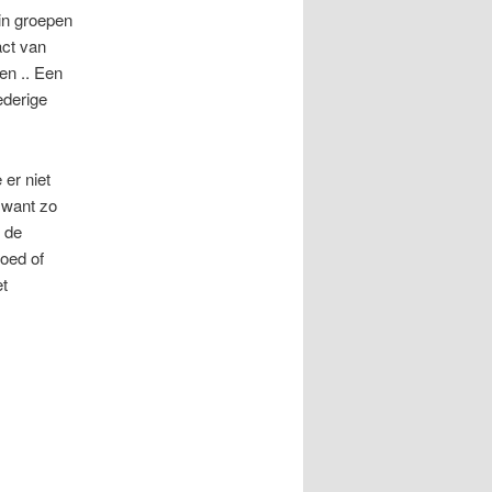
in groepen
act van
en .. Een
ederige
er niet
 want zo
t de
goed of
et