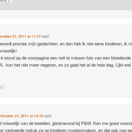
ctober 21, 2011 at 11:37
said:
rwoordt precies mijn gedachten, en dan heb ik niet eens kinderen, ik v
 vreselijk!
nt stond op de voorpagina een neit te missen foto van een bloedende
fi.. kon het niet meer negeren, en zo gaat het al de hele dag. Lijkt wel
.
↓
y
n
October 21, 2011 at 14:18
said:
d misselijk van de beelden, gisteravond bij P&W. Kan me goed voorst
or verkeerde indruk ze op kinderen moetenmaken, en dat ook nog e