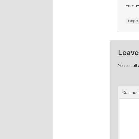
de nuc
Repl
Leave
Your email 
Commen