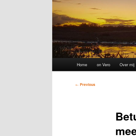
Main
Home
on Vero
Over mij
menu
Post
←
Previous
navigation
Betu
mee