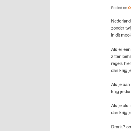
Posted on
O
Nederland 
zonder twi
in dit mooi
Als er een
zitten beh
regels hie
dan krijg j
Als je aan
krijg je di
Als je als
dan krijg 
Drank? o