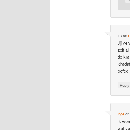
tux
on
O
Jij ve
zelf al
de kra
khadaf
trofee.
Repl
Inge
o
Ik wer
wat vo