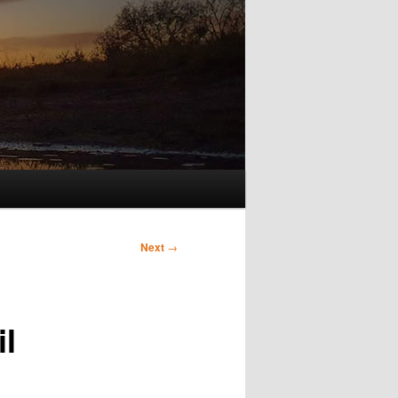
Next
→
il