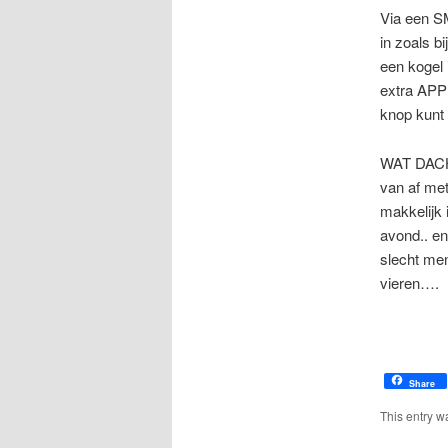
Via een S
in zoals b
een kogel 
extra APP 
knop kunt 
WAT DACHT
van af me
makkelijk 
avond.. en 
slecht men
vieren….
Share
This entry w