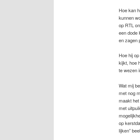
Hoe kan he
kunnen wo
op RTL ont
een dode K
en zagen p
Hoe hij op
kijkt, hoe
te wezen i
Wat mij b
met nog m
maakt het
met uitpu
mogelijkh
op kerstda
lijken” be