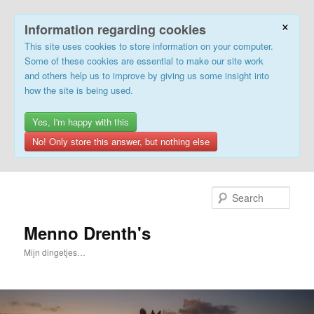
×
Information regarding cookies
This site uses cookies to store information on your computer.
Some of these cookies are essential to make our site work
and others help us to improve by giving us some insight into
how the site is being used.
Yes, I'm happy with this
No! Only store this answer, but nothing else
Skip
to
Sear
primary
content
Menno Drenth's
Mijn dingetjes…