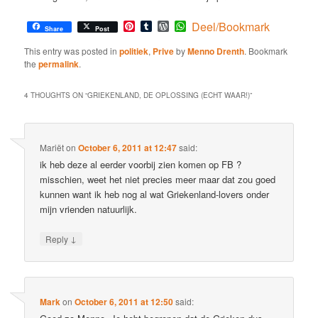
Pinterest
Tumblr
WordPress
WhatsApp
Deel/Bookmark
Share
Post
This entry was posted in
politiek
,
Prive
by
Menno Drenth
. Bookmark
the
permalink
.
4 THOUGHTS ON “
GRIEKENLAND, DE OPLOSSING (ECHT WAAR!)
”
Mariët
on
October 6, 2011 at 12:47
said:
ik heb deze al eerder voorbij zien komen op FB ?
misschien, weet het niet precies meer maar dat zou goed
kunnen want ik heb nog al wat Griekenland-lovers onder
mijn vrienden natuurlijk.
↓
Reply
Mark
on
October 6, 2011 at 12:50
said: