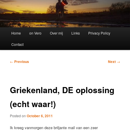
Main
Home
on Vero
Over mij
Links
Privacy Policy
menu
Contact
Post
←
Previous
Next
→
navigation
Griekenland, DE oplossing
(echt waar!)
Posted on
October 6, 2011
Ik kreeg vanmorgen deze briljante mail van een zeer