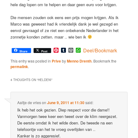
hele dag lopen om te helpen en daar geen euro voor krijgen.
Die mensen zouden ook eens een prijs mogen krijgen. Als ik
Marco was geweest had ik vriendelijk dank je wel gezegd en
eervol gevraagd of ze niet een onbekende Nederlander in het
zonnetje konden zetten. maar .. wie ben ik
Pinterest
Tumblr
WordPress
WhatsApp
Deel/Bookmark
Share
Post
This entry was posted in
Prive
by
Menno Drenth
. Bookmark the
permalink
.
4 THOUGHTS ON “
HELDEN!
”
Aaltje de vries
on
June 9, 2011 at 11:30
said:
Ik heb het ook gezien. Diep respect voor die dame!!
Vanmorgen twee keer een tweet over de klim neergezet.
De eerste omdat ik het wilde doen. De tweede na een
telefoontje van het te vroeg overlijden van ..
Kanker is zo aggeresief.