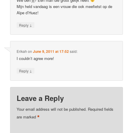
Wie ben jij? Een man die groot gelijk heeft
Mijn held vandaag is een vrouw die ook meefietst op de
Alpe d’Huez!
↓
Reply
Erikah
on
June 9, 2011 at 17:52
said:
I couldn’t agree more!
↓
Reply
Leave a Reply
Your email address will not be published.
Required fields
*
are marked