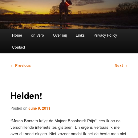
Main
Home
on Vero
Over mij
Links
Privacy Policy
menu
Contact
Post
←
Previous
Next
→
navigation
Helden!
Posted on
June 9, 2011
“Marco Borsato krijgt de Majoor Bosshardt Prijs” lees ik op de
verschillende internetsites gisteren. En ergens verbaas ik me
over dit soort dingen. Niet zozeer omdat ik het de beste man niet