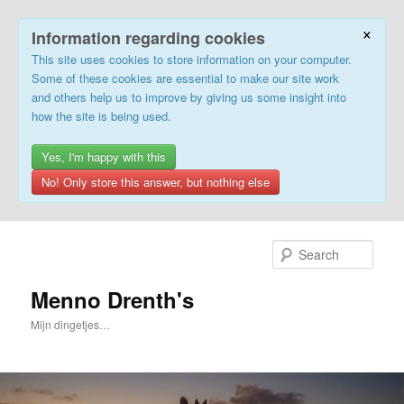
×
Information regarding cookies
This site uses cookies to store information on your computer.
Some of these cookies are essential to make our site work
and others help us to improve by giving us some insight into
how the site is being used.
Yes, I'm happy with this
No! Only store this answer, but nothing else
Skip
to
Sear
primary
content
Menno Drenth's
Mijn dingetjes…