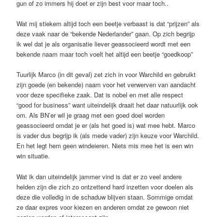
gun of zo immers hij doet er zijn best voor maar toch..
Wat mij stiekem altijd toch een beetje verbaast is dat “prijzen” als
deze vaak naar de “bekende Nederlander” gaan. Op zich begrijp
ik wel dat je als organisatie liever geassocieerd wordt met een
bekende naam maar toch voelt het altijd een beetje “goedkoop”
Tuurlijk Marco (in dit geval) zet zich in voor Warchild en gebruikt
zijn goede (en bekende) naam voor het verwerven van aandacht
voor deze specifieke zaak. Dat is nobel en met alle respect
“good for business” want uiteindelijk draait het daar natuurlijk ook
om. Als BN’er wil je graag met een goed doel worden
geassocieerd omdat je er (als het goed is) wat mee hebt. Marco
is vader dus begrijp ik (als mede vader) zijn keuze voor Warchild.
En het legt hem geen windeieren. Niets mis mee het is een win
win situatie.
Wat ik dan uiteindelijk jammer vind is dat er zo veel andere
helden zijn die zich zo ontzettend hard inzetten voor doelen als
deze die volledig in de schaduw blijven staan. Sommige omdat
ze daar expres voor kiezen en anderen omdat ze gewoon niet