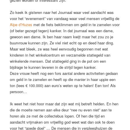
gezien worden of interessant zijn.
Zo keek ik gisteren naar het Journaal waar veel aandacht was
voor het “evenement” van vandaag waar veel mensen vrijwillig de
Alpe d’Huzes
met de fiets beklimmen om geld in te zamelen voor
(of beter gezegd tegen) kanker. In dat journaal was een dame,
gewoon een dame. Ik ben haar naam kwijt maar het zou zo je
buurvrouw kunnen zijn. Ze viel niet echt op en deed haar ding.
Maar wat bleek, ze was heel eenvoudig begonnen met wat
kinderen in het winkelcentrum en verzamelde statiegeld van
winkelende mensen. Dat statiegeld ging in de pot om een
bijdrage te kunnen leveren in de strijd tegen kanker.
Deze vrouw heeft nog een fors aantal andere activiteiten gedaan
om geld in te zamelen en heeft op die manier in haar uppie een
ton (lees € 100.000) aan euro’s weten op te halen! Een ton! Als
persoon…
Ik weet het niet hoor maar dat zijn wat mij betreft helden. En hen
die de moeite nemen aan elke deur “nee nu even niet” aan te
horen als ze met de collectebus lopen. Of hen die tijd en
aandacht vrijmaken om vrijwillig god weet wat dan ook te doen
voor het “goede doel” … De mensen die in verpleeghuizen de