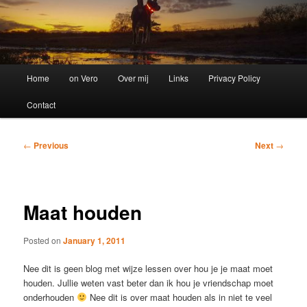
Main
Home
on Vero
Over mij
Links
Privacy Policy
menu
Contact
Post
←
Previous
Next
→
navigation
Maat houden
Posted on
January 1, 2011
Nee dit is geen blog met wijze lessen over hou je je maat moet
houden. Jullie weten vast beter dan ik hou je vriendschap moet
onderhouden
Nee dit is over maat houden als in niet te veel