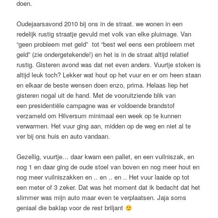
doen.
Oudejaarsavond 2010 bij ons in de straat. we wonen in een
redelijk rustig straatje gevuld met volk van elke pluimage. Van
“geen probleem met geld” tot “best wel eens een probleem met
geld” (zie ondergetekende!) en het is in de straat altijd relatief
rustig. Gisteren avond was dat net even anders. Vuurtje stoken is
altijd leuk toch? Lekker wat hout op het vuur en er om heen staan
en elkaar de beste wensen doen enzo, prima. Helaas liep het
gisteren nogal uit de hand. Met de vooruitziende blik van
een presidentiële campagne was er voldoende brandstof
verzameld om Hilversum minimaal een week op te kunnen
verwarmen. Het vuur ging aan, midden op de weg en niet al te
ver bij ons huis en auto vandaan.
Gezellig, vuurtje… daar kwam een pallet, en een vuilniszak, en
nog 1 en daar ging de oude stoel van boven en nog meer hout en
nog meer vuilniszakken en .. en .. en .. Het vuur laaide op tot
een meter of 3 zeker. Dat was het moment dat ik bedacht dat het
slimmer was mijn auto maar even te verplaatsen. Jaja soms
geniaal die baklap voor de rest briljant