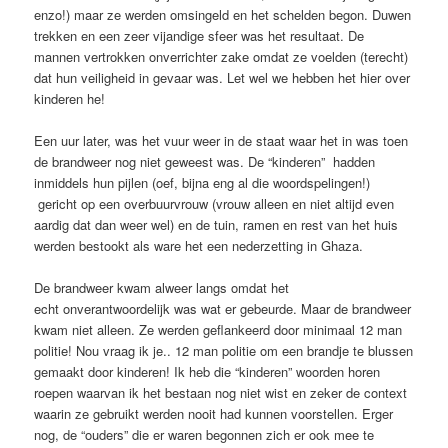
enzo!) maar ze werden omsingeld en het schelden begon. Duwen
trekken en een zeer vijandige sfeer was het resultaat. De
mannen vertrokken onverrichter zake omdat ze voelden (terecht)
dat hun veiligheid in gevaar was. Let wel we hebben het hier over
kinderen he!
Een uur later, was het vuur weer in de staat waar het in was toen
de brandweer nog niet geweest was. De “kinderen” hadden
inmiddels hun pijlen (oef, bijna eng al die woordspelingen!)
gericht op een overbuurvrouw (vrouw alleen en niet altijd even
aardig dat dan weer wel) en de tuin, ramen en rest van het huis
werden bestookt als ware het een nederzetting in Ghaza.
De brandweer kwam alweer langs omdat het
echt onverantwoordelijk was wat er gebeurde. Maar de brandweer
kwam niet alleen. Ze werden geflankeerd door minimaal 12 man
politie! Nou vraag ik je.. 12 man politie om een brandje te blussen
gemaakt door kinderen! Ik heb die “kinderen” woorden horen
roepen waarvan ik het bestaan nog niet wist en zeker de context
waarin ze gebruikt werden nooit had kunnen voorstellen. Erger
nog, de “ouders” die er waren begonnen zich er ook mee te