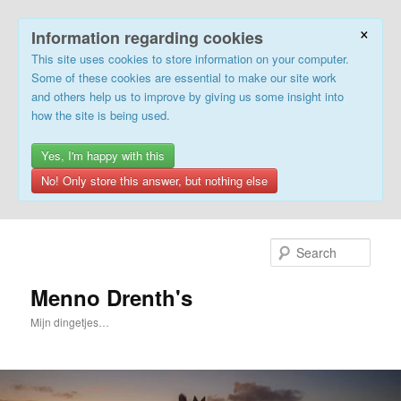
×
Information regarding cookies
This site uses cookies to store information on your computer.
Some of these cookies are essential to make our site work
and others help us to improve by giving us some insight into
how the site is being used.
Yes, I'm happy with this
No! Only store this answer, but nothing else
Skip
to
Sear
primary
content
Menno Drenth's
Mijn dingetjes…