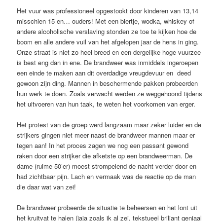
Het vuur was professioneel opgestookt door kinderen van 13,14
misschien 15 en… ouders! Met een biertje, wodka, whiskey of
andere alcoholische verslaving stonden ze toe te kijken hoe de
boom en alle andere vuil van het afgelopen jaar de hens in ging.
Onze straat is niet zo heel breed en een dergelijke hoge vuurzee
is best eng dan in ene. De brandweer was inmiddels ingeroepen
een einde te maken aan dit overdadige vreugdevuur en deed
gewoon zijn ding. Mannen in beschermende pakken probeerden
hun werk te doen. Zoals verwacht werden ze weggehoond tijdens
het uitvoeren van hun taak, te weten het voorkomen van erger.
Het protest van de groep werd langzaam maar zeker luider en de
strijkers gingen niet meer naast de brandweer mannen maar er
tegen aan! In het proces zagen we nog een passant gewond
raken door een strijker die afketste op een brandweerman. De
dame (ruime 50’er) moest strompelend de nacht verder door en
had zichtbaar pijn. Lach en vermaak was de reactie op de man
die daar wat van zei!
De brandweer probeerde de situatie te beheersen en het lont uit
het kruitvat te halen (jaja zoals ik al zei, tekstueel briljant geniaal