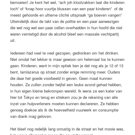
bemoeien! Je kent het wel, “ach joh klootzakken laat die kinderen
toch” of “knap hoor vuurtje blussen van een paar kinderen” of de
meest gehoorde en ultieme cliché uitspraak “ga boeven vangen”
Uiteindelijk door de takt van de politie en een paar aanwezigen
die wel nog wel een paar cellen overhadden in hun hoofd die niet
waren vernietigd door de alcohol bleef een massale vechtpartij
uit.
Iedereen had veel te veel gezopen, gedronken om het drinken.
Niet omdat het lekker is maar gewoon om helemaal los te kunnen
gaan. Kinderen, want in mijn optiek ben je dat nog als je 12 of 13
bent, lamlazerus op straat zonder enige remming meer. Ouders
die daar het goede voorbeeld in geven. Geen maat kunnen
houden. Ze zullen zonder twijfel een leuke avond gehad hebben,
in hun eigen kleine bekrompen wereld. Ik wens ze een kater van
hier tot Tokyo en terug en stiekem zou je de rekening van alle
inzet van hulpverleners moeten kunnen declareren. Ze hebben
genoeg doekoe als ik de hoeveelheid vuurwerk en consumptie
van drank mag geloven.
Het bleef nog redelijk lang onrustig in de straat en het mooie was,