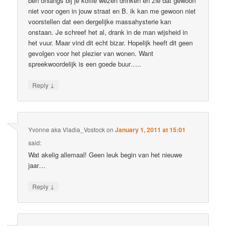
ben onlangs bij je koffie wezen drinken en zie dat gewoon
niet voor ogen in jouw straat en B. ik kan me gewoon niet
voorstellen dat een dergelijke massahysterie kan
onstaan. Je schreef het al, drank in de man wijsheid in
het vuur. Maar vind dit echt bizar. Hopelijk heeft dit geen
gevolgen voor het plezier van wonen. Want
spreekwoordelijk is een goede buur…..
↓
Reply
Yvonne aka Vladia_Vostock
on
January 1, 2011 at 15:01
said:
Wat akelig allemaal! Geen leuk begin van het nieuwe
jaar…
↓
Reply