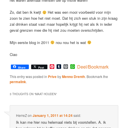
het waren allemaal mensen die op visite waren!
Zo, dat ben ik kwijt
Het was een mooi voorbeeld voor mijn
zoon te zien hoe het niet moet. Dat hij zich een stuk in zijn kraag
zal drinken staat vast maar hopelijk krijgt hij net als ik in ieder
geval grenzen mee die hij niet zou moeten overschrijden.
Mijn eerste blog in 2011
nou nou het is wat
Ciao
Pinterest
Tumblr
WordPress
WhatsApp
Deel/Bookmark
Share
Post
This entry was posted in
Prive
by
Menno Drenth
. Bookmark the
permalink
.
3 THOUGHTS ON “
MAAT HOUDEN
”
HerreZ
on
January 1, 2011 at 14:24
said:
Ik kan me hier nou helemaal niets bij voorstellen. A. ik