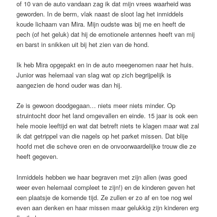
of 10 van de auto vandaan zag ik dat mijn vrees waarheid was
geworden. In de berm, vlak naast de sloot lag het inmiddels
koude lichaam van Mira. Mijn oudste was bij me en heeft de
pech (of het geluk) dat hij de emotionele antennes heeft van mij
en barst in snikken uit bij het zien van de hond.
Ik heb Mira opgepakt en in de auto meegenomen naar het huis.
Junior was helemaal van slag wat op zich begrijpelijk is
aangezien de hond ouder was dan hij.
Ze is gewoon doodgegaan… niets meer niets minder. Op
struintocht door het land omgevallen en einde. 15 jaar is ook een
hele mooie leeftijd en wat dat betreft niets te klagen maar wat zal
ik dat getrippel van die nagels op het parket missen. Dat blije
hoofd met die scheve oren en de onvoorwaardelijke trouw die ze
heeft gegeven.
Inmiddels hebben we haar begraven met zijn allen (was goed
weer even helemaal compleet te zijn!) en de kinderen geven het
een plaatsje de komende tijd. Ze zullen er zo af en toe nog wel
even aan denken en haar missen maar gelukkig zijn kinderen erg