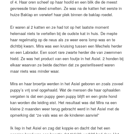
of 4. Haar oren scheef op haar hoofd en een blik die de meest
gevreesde tiran deed smelten. Ze was na de katten het eerste in
huize Baklap en verwierf haar plek binnen de baklap roedel.
Er waren al 2 katten en ze had tot op het laatste moment
helemaal niets te vertellen bij de oudste kat in huis. De mepte
haar regelmatig op de neus als ze weer eens lomp was en te
dichtbij kwam. Mira was een kruising tussen een Mechels herder
en een Labrador. Een soort rare zwarte herder die van zwemmen
hield. Ze was het product van een foutje in het Asiel. 2 honden bij
elkaar waarvan ze beide dachten dat ze gesteriliseerd waren
maar niets was minder waar.
Mira en haar broertje werden in het Asiel geboren en zoals zoveel
puppy’s vrij snel opgehaald. Wat de mensen die haar ophaalden
vergaten is dat een puppy geen puppy blijft en een grote hond
kan worden die leiding eist. Het resultaat was dat Mira na een
kleine 2 maanden weer terug gebracht werd in het Asiel met de
opmerking dat “ze vals was en de kinderen aanviel”
Ik liep in het Asiel en zag dat koppie en dacht dat het een