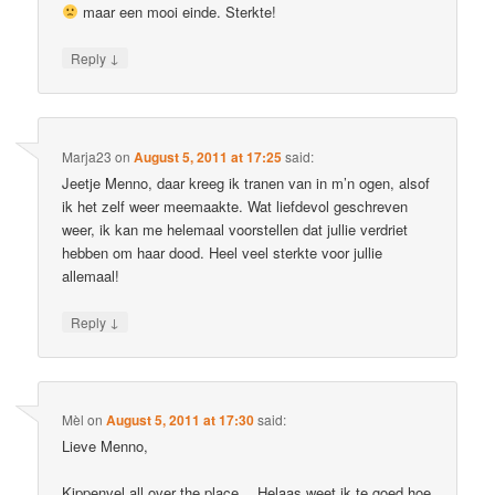
maar een mooi einde. Sterkte!
↓
Reply
Marja23
on
August 5, 2011 at 17:25
said:
Jeetje Menno, daar kreeg ik tranen van in m’n ogen, alsof
ik het zelf weer meemaakte. Wat liefdevol geschreven
weer, ik kan me helemaal voorstellen dat jullie verdriet
hebben om haar dood. Heel veel sterkte voor jullie
allemaal!
↓
Reply
Mèl
on
August 5, 2011 at 17:30
said:
Lieve Menno,
Kippenvel all over the place… Helaas weet ik te goed hoe