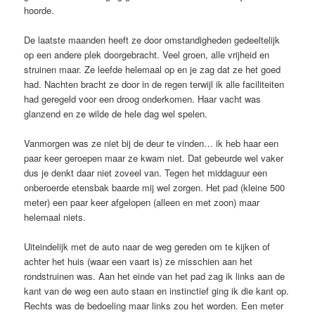
hoorde.
De laatste maanden heeft ze door omstandigheden gedeeltelijk
op een andere plek doorgebracht. Veel groen, alle vrijheid en
struinen maar. Ze leefde helemaal op en je zag dat ze het goed
had. Nachten bracht ze door in de regen terwijl ik alle faciliteiten
had geregeld voor een droog onderkomen. Haar vacht was
glanzend en ze wilde de hele dag wel spelen.
Vanmorgen was ze niet bij de deur te vinden… ik heb haar een
paar keer geroepen maar ze kwam niet. Dat gebeurde wel vaker
dus je denkt daar niet zoveel van. Tegen het middaguur een
onberoerde etensbak baarde mij wel zorgen. Het pad (kleine 500
meter) een paar keer afgelopen (alleen en met zoon) maar
helemaal niets.
Uiteindelijk met de auto naar de weg gereden om te kijken of
achter het huis (waar een vaart is) ze misschien aan het
rondstruinen was. Aan het einde van het pad zag ik links aan de
kant van de weg een auto staan en instinctief ging ik die kant op.
Rechts was de bedoeling maar links zou het worden. Een meter