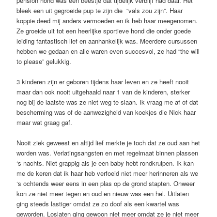
pension hond was een beestje dat tijdelijk verblijf had daar. Het
bleek een uit gegroeide pup te zijn die “vals zou zijn”. Haar
koppie deed mij anders vermoeden en ik heb haar meegenomen.
Ze groeide uit tot een heerlijke sportieve hond die onder goede
leiding fantastisch lief en aanhankelijk was. Meerdere cursussen
hebben we gedaan en alle waren even succesvol, ze had “the will
to please” gelukkig.
3 kinderen zijn er geboren tijdens haar leven en ze heeft nooit
maar dan ook nooit uitgehaald naar 1 van de kinderen, sterker
nog bij de laatste was ze niet weg te slaan. Ik vraag me af of dat
bescherming was of de aanwezigheid van koekjes die Nick haar
maar wat graag gaf.
Nooit ziek geweest en altijd lief merkte je toch dat ze oud aan het
worden was. Verlatingsangsten en met regelmaat binnen plassen
‘s nachts. Niet grappig als je een baby hebt rondkruipen. Ik kan
me de keren dat ik haar heb verfoeid niet meer herinneren als we
‘s ochtends weer eens in een plas op de grond stapten. Onweer
kon ze niet meer tegen en oud en nieuw was een hel. Uitlaten
ging steeds lastiger omdat ze zo doof als een kwartel was
geworden. Loslaten ging gewoon niet meer omdat ze je niet meer