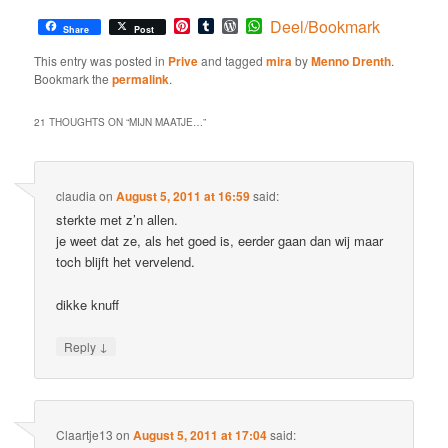
Pinterest
Tumblr
WordPress
WhatsApp
Deel/Bookmark
Share
Post
This entry was posted in
Prive
and tagged
mira
by
Menno Drenth
.
Bookmark the
permalink
.
21 THOUGHTS ON “
MIJN MAATJE…
”
claudia
on
August 5, 2011 at 16:59
said:
sterkte met z’n allen.
je weet dat ze, als het goed is, eerder gaan dan wij maar
toch blijft het vervelend.
dikke knuff
↓
Reply
Claartje13
on
August 5, 2011 at 17:04
said: