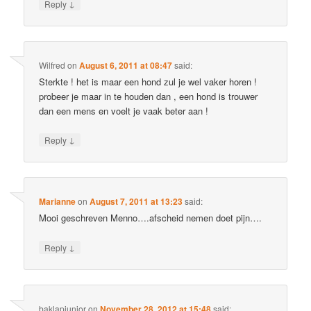
↓
Reply
Wilfred
on
August 6, 2011 at 08:47
said:
Sterkte ! het is maar een hond zul je wel vaker horen !
probeer je maar in te houden dan , een hond is trouwer
dan een mens en voelt je vaak beter aan !
↓
Reply
Marianne
on
August 7, 2011 at 13:23
said:
Mooi geschreven Menno….afscheid nemen doet pijn….
↓
Reply
baklapjunior
on
November 28, 2012 at 15:48
said: