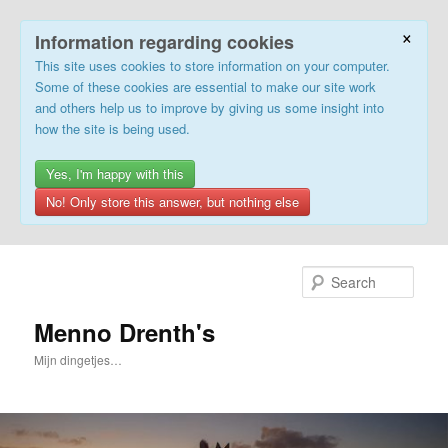
×
Information regarding cookies
This site uses cookies to store information on your computer.
Some of these cookies are essential to make our site work
and others help us to improve by giving us some insight into
how the site is being used.
Yes, I'm happy with this
No! Only store this answer, but nothing else
Skip
to
Sear
primary
content
Menno Drenth's
Mijn dingetjes…