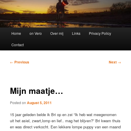
Main
Home
on Vero
Over mij
Links
Privacy Policy
menu
Contact
Post
←
Previous
Next
→
navigation
Mijn maatje…
Posted on
August 5, 2011
15 jaar geleden belde ik Bri op en zei “Ik heb wat meegenomen
uit het asiel, zwart,lomp en lief.. mag het blijven?” Bri kwam thuis
en was direct verkocht. Een lekkere lompe puppy van een maand