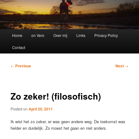
Main
Home
on Vero
Over mij
Links
Privacy Policy
menu
Contact
Post
←
Previous
Next
→
navigation
Zo zeker! (filosofisch)
Posted on
April 20, 2011
Ik wist het zo zeker, er was geen andere weg. De toekomst was
helder en duidelijk. Zo moest het gaan en niet anders.