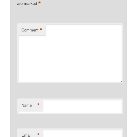
*
are marked
*
Comment
*
Name
*
Email