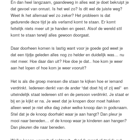
En dan heel langzaam, gaandeweg in alles wat je doet bekruipt je
dat gevoel van onrust. Is het wel zo? Is dit wel de juiste weg?
Weet ik het allemaal wel zo zeker? Het probleem is dat
gedurende deze tijd je als verlamd komt te staan. Er komt
feitelijk niets meer uit je handen en geest. Alsof de wereld stil
komt te staan terwijl alles gewoon doorgaat.
Daar doorheen komen is lastig want voor je goede god weet je
dat een tijdje geleden alles nog zo helder en duidelijk was… nu
niet meer. Hoe daar dan uit? Hoe doe je dat.. hoe kom je weer
aan het lopen of hoe kom je weer vooruit?
Het is als die groep mensen die staan te kijken hoe er iemand
verdrinkt. Iedereen denkt van de ander “dat doet hij of zij wel” en
uiteindelijk staat iedereen stil en de persoon verdrinkt. Je staat er
bij en je kijkt er na. Je weet dat je knopen door moet hakken
alleen weet je niet elke dag zeker welke knoop dan in godsnaam.
Stel dat je de knoop doorhakt waar je aan hangt? Dan pleur je
mooi naar beneden… of de knoop waar je kinderen aan hangen?
Dan pleuren die naar beneden.