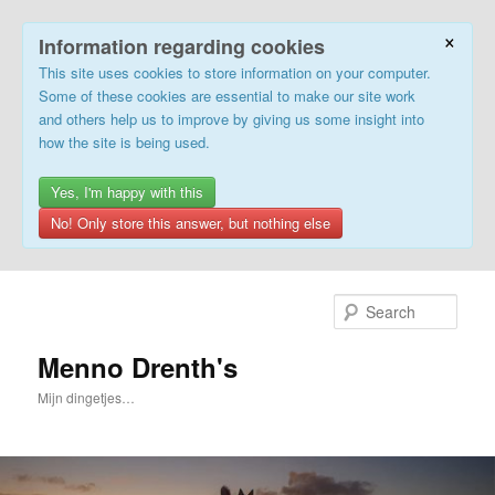
×
Information regarding cookies
This site uses cookies to store information on your computer.
Some of these cookies are essential to make our site work
and others help us to improve by giving us some insight into
how the site is being used.
Yes, I'm happy with this
No! Only store this answer, but nothing else
Skip
to
Sear
primary
content
Menno Drenth's
Mijn dingetjes…