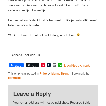
Welke knoop, vooruit of achteruit.. “had ik maar” of “zal ik nu”
wel doen of niet doen.. stilstaan of verdrinken… stil zijn of
vertellen, eerlijk of oneerlijk…
En dan net als je denkt dat je het weet… blijk je zoals altijd weer
helemaal niets te weten.
Wat ik wel weet is dat het niet te lang moet duren
… althans.. dat denk ik
Pinterest
Tumblr
WordPress
WhatsApp
Deel/Bookmark
Share
Post
This entry was posted in
Prive
by
Menno Drenth
. Bookmark the
permalink
.
Leave a Reply
Your email address will not be published.
Required fields