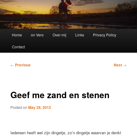
Main
Home
on Vero
Over mij
Links
Privacy Policy
menu
Contact
Post
←
Previous
Next
→
navigation
Geef me zand en stenen
Posted on
May 28, 2012
Iedereen heeft wel zijn dingetje, zo’n dingetje waarvan je denkt