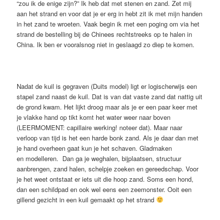
“zou ik de enige zijn?” Ik heb dat met stenen en zand. Zet mij
aan het strand en voor dat je er erg in hebt zit ik met mijn handen
in het zand te wroeten. Vaak begin ik met een poging om via het
strand de bestelling bij de Chinees rechtstreeks op te halen in
China. Ik ben er vooralsnog niet in geslaagd zo diep te komen.
Nadat de kuil is gegraven (Duits model) ligt er logischerwijs een
stapel zand naast de kuil. Dat is van dat vaste zand dat nattig uit
de grond kwam. Het lijkt droog maar als je er een paar keer met
je vlakke hand op tikt komt het water weer naar boven
(LEERMOMENT: capillaire werking! noteer dat). Maar naar
verloop van tijd is het een harde bonk zand. Als je daar dan met
je hand overheen gaat kun je het schaven. Gladmaken
en modelleren. Dan ga je weghalen, bijplaatsen, structuur
aanbrengen, zand halen, schelpje zoeken en gereedschap. Voor
je het weet ontstaat er iets uit die hoop zand. Soms een hond,
dan een schildpad en ook wel eens een zeemonster. Ooit een
gillend gezicht in een kuil gemaakt op het strand