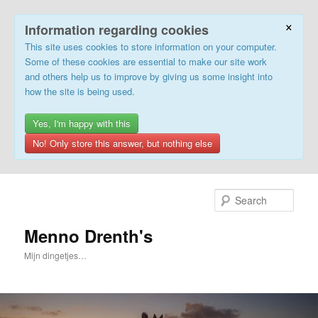
×
Information regarding cookies
This site uses cookies to store information on your computer.
Some of these cookies are essential to make our site work
and others help us to improve by giving us some insight into
how the site is being used.
Yes, I'm happy with this
No! Only store this answer, but nothing else
Skip
to
Sear
primary
content
Menno Drenth's
Mijn dingetjes…