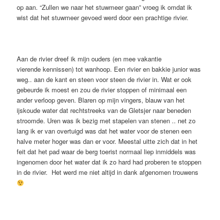
op aan. “Zullen we naar het stuwmeer gaan” vroeg ik omdat ik
wist dat het stuwmeer gevoed werd door een prachtige rivier.
Aan de rivier dreef ik mijn ouders (en mee vakantie
vierende kennissen) tot wanhoop. Een rivier en bakkie junior was
weg.. aan de kant en steen voor steen de rivier in. Wat er ook
gebeurde ik moest en zou de rivier stoppen of minimaal een
ander verloop geven. Blaren op mijn vingers, blauw van het
ijskoude water dat rechtstreeks van de Gletsjer naar beneden
stroomde. Uren was ik bezig met stapelen van stenen .. net zo
lang ik er van overtuigd was dat het water voor de stenen een
halve meter hoger was dan er voor. Meestal uitte zich dat in het
feit dat het pad waar de berg toerist normaal liep inmiddels was
ingenomen door het water dat ik zo hard had proberen te stoppen
in de rivier. Het werd me niet altijd in dank afgenomen trouwens