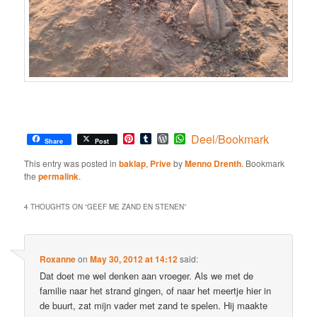
Pinterest
Tumblr
WordPress
WhatsApp
Deel/Bookmark
Share
Post
This entry was posted in
baklap
,
Prive
by
Menno Drenth
. Bookmark
the
permalink
.
4 THOUGHTS ON “
GEEF ME ZAND EN STENEN
”
Roxanne
on
May 30, 2012 at 14:12
said:
Dat doet me wel denken aan vroeger. Als we met de
familie naar het strand gingen, of naar het meertje hier in
de buurt, zat mijn vader met zand te spelen. Hij maakte