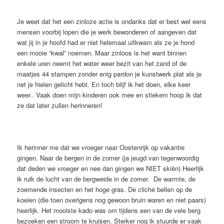
Je weet dat het een zinloze actie is ondanks dat er best wel eens
mensen voorbij lopen die je werk bewonderen of aangeven dat
wat jij in je hoofd had er niet helemaal uitkwam als ze je hond
een mooie “kwal” noemen. Maar zinloos is het want binnen
enkele uren neemt het water weer bezit van het zand of de
maatjes 44 stampen zonder enig pardon je kunstwerk plat als je
net je hielen gelicht hebt. En toch blijf ik het doen, elke keer
weer.. Vaak doen mijn kinderen ook mee en stiekem hoop ik dat
ze dat later zullen herinneren!
Ik herinner me dat we vroeger naar Oostenrijk op vakantie
gingen. Naar de bergen in de zomer (ja jeugd van tegenwoordig
dat deden we vroeger en nee dan gingen we NIET skiën) Heerlijk
ik ruik de lucht van de bergweide in de zomer. De warmte, de
zoemende insecten en het hoge gras. De cliché bellen op de
koeien (die toen overigens nog gewoon bruin waren en niet paars)
heerlijk. Het mooiste kado was om tijdens een van de vele berg
bezoeken een stroom te kruisen. Sterker nog ik stuurde er vaak