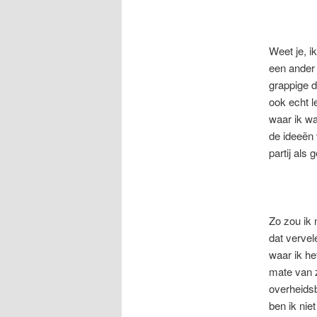
Weet je, i
een ander 
grappige d
ook echt l
waar ik wa
de ideeën 
partij als 
Zo zou ik 
dat vervel
waar ik he
mate van z
overheidsb
ben ik nie