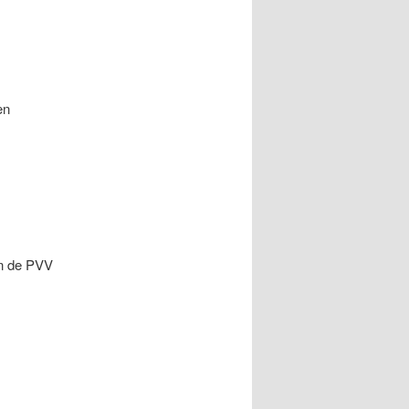
en
en de PVV