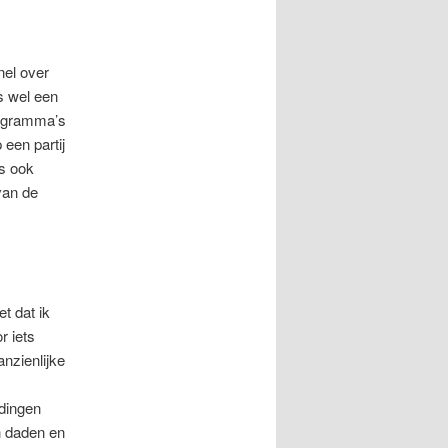
nel over
s wel een
programma’s
een partij
ts ook
van de
t dat ik
r iets
anzienlijke
udingen
en daden en