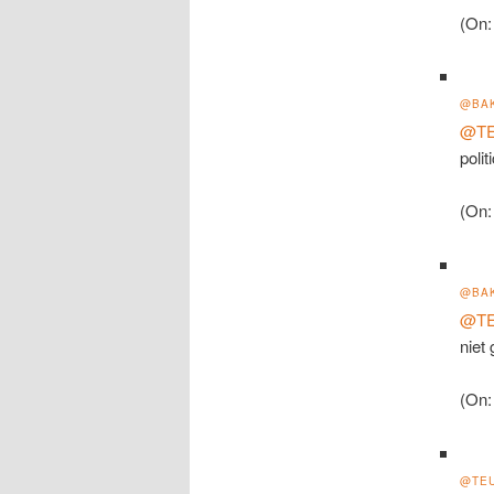
(On:
@BA
@T
poli
(On:
@BA
@T
niet
(On:
@TE