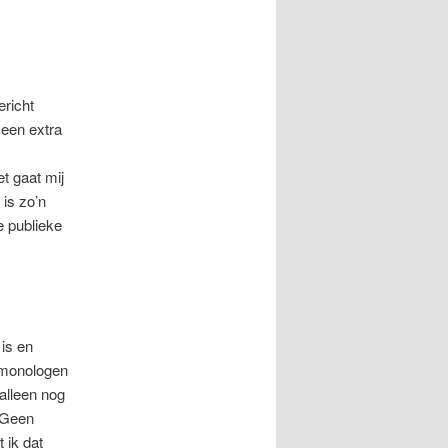
ericht
 een extra
t gaat mij
 is zo’n
e publieke
 is en
 monologen
 alleen nog
. Geen
 ik dat