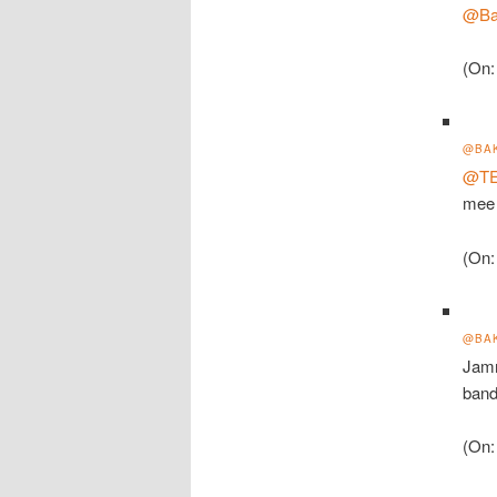
@Ba
(On:
@BA
@T
mee 
(On:
@BA
Jamm
band
(On: