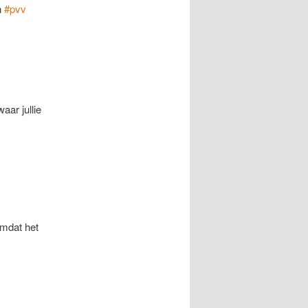
n
#pvv
aar jullie
omdat het