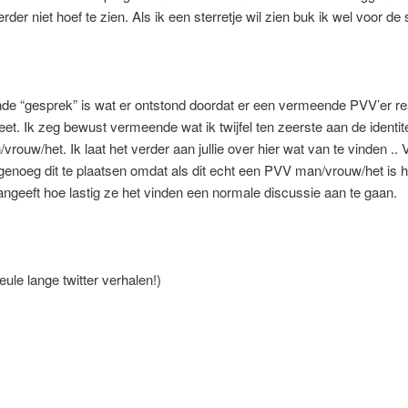
erder niet hoef te zien. Als ik een sterretje wil zien buk ik wel voor de 
nde “gesprek” is wat er ontstond doordat er een vermeende PVV’er r
eet. Ik zeg bewust vermeende wat ik twijfel ten zeerste aan de identit
vrouw/het. Ik laat het verder aan jullie over hier wat van te vinden .. 
genoeg dit te plaatsen omdat als dit echt een PVV man/vrouw/het is he
aangeeft hoe lastig ze het vinden een normale discussie aan te gaan.
eule lange twitter verhalen!)