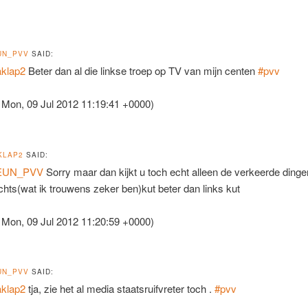
UN_PVV
SAID:
klap2
Beter dan al die linkse troep op TV van mijn centen
#pvv
 Mon, 09 Jul 2012 11:19:41 +0000)
KLAP2
SAID:
EUN_PVV
Sorry maar dan kijkt u toch echt alleen de verkeerde dinge
echts(wat ik trouwens zeker ben)kut beter dan links kut
 Mon, 09 Jul 2012 11:20:59 +0000)
UN_PVV
SAID:
klap2
tja, zie het al media staatsruifvreter toch .
#pvv