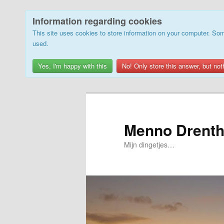
Information regarding cookies
This site uses cookies to store information on your computer. Som
used.
Yes, I'm happy with this
No! Only store this answer, but not
Skip
to
primary
Menno Drenth
content
Mijn dingetjes…