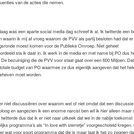
uenties van de acties die nemen.
aag was een aparte social media dag schreef ik al. Ik twitterde een b
waarin ik mij af vroeg waarom de PVV als partij besloten had dat er
ngsronde moest komen voor de Publieke Omroep. Niet geheel
rdeeld sta ik daar in. Ik werk in de media en met name bij PO dus he
. De bezuiniging die de PVV voor staat gaat over een 600 Miljoen. Dat
 totale budget van PO waarmee ze dus eigenlijk aangeven dat het hel
geheven moet worden.
er niet discussiëren over waarom wel of niet omdat dat een discussie
oog en aangezien ik een enorme narcist ben wil ik hier alleen maar
 twitterde dus dat ik er niet naar uitkeek dat we in de nabije toekomst
ijks programma’s als “In love with sterretje” voorgeschoteld kregen
er wat voor soort programma dat die is maar laat ik het zo zeggen dat