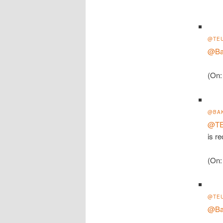
@TE
@Ba
(On:
@BA
@T
is r
(On:
@TE
@Ba