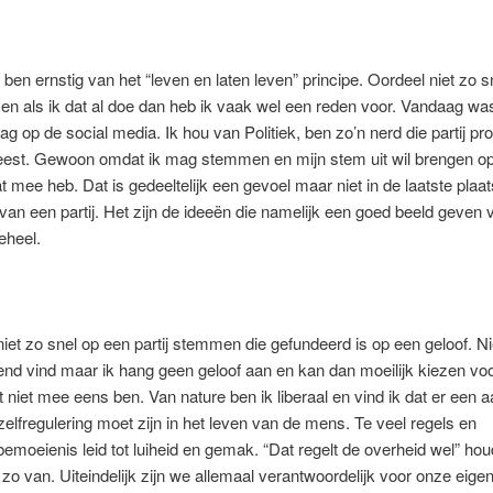
k ben ernstig van het “leven en laten leven” principe. Oordeel niet zo s
en als ik dat al doe dan heb ik vaak wel een reden voor. Vandaag wa
ag op de social media. Ik hou van Politiek, ben zo’n nerd die partij 
eest. Gewoon omdat ik mag stemmen en mijn stem uit wil brengen op 
t mee heb. Dat is gedeeltelijk een gevoel maar niet in de laatste plaa
van een partij. Het zijn de ideeën die namelijk een goed beeld geven 
geheel.
niet zo snel op een partij stemmen die gefundeerd is op een geloof. Nie
end vind maar ik hang geen geloof aan en kan dan moeilijk kiezen voo
t niet mee eens ben. Van nature ben ik liberaal en vind ik dat er een a
elfregulering moet zijn in het leven van de mens. Te veel regels en
emoeienis leid tot luiheid en gemak. “Dat regelt de overheid wel” ho
t zo van. Uiteindelijk zijn we allemaal verantwoordelijk voor onze eig