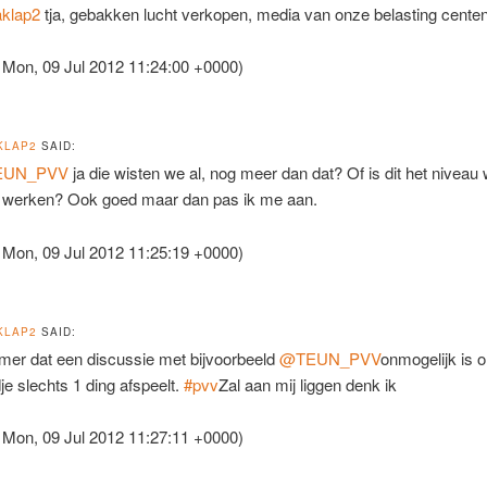
klap2
tja, gebakken lucht verkopen, media van onze belasting cente
 Mon, 09 Jul 2012 11:24:00 +0000)
KLAP2
SAID:
EUN_PVV
ja die wisten we al, nog meer dan dat? Of is dit het niveau w
werken? Ook goed maar dan pas ik me aan.
 Mon, 09 Jul 2012 11:25:19 +0000)
KLAP2
SAID:
er dat een discussie met bijvoorbeeld
@TEUN_PVV
onmogelijk is 
je slechts 1 ding afspeelt.
#pvv
Zal aan mij liggen denk ik
 Mon, 09 Jul 2012 11:27:11 +0000)