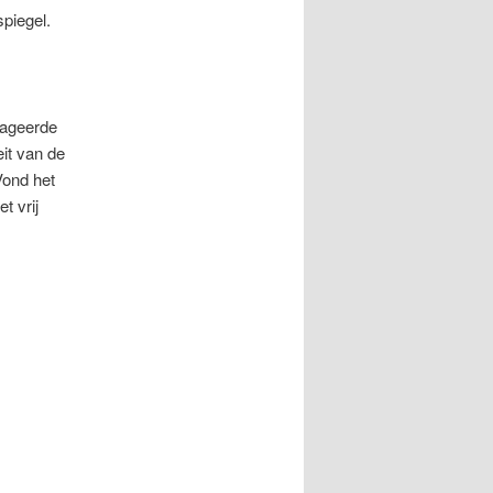
spiegel.
eageerde
eit van de
Vond het
t vrij