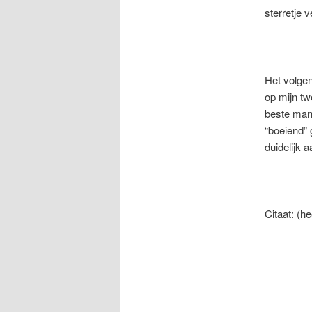
sterretje v
Het volge
op mijn tw
beste man/
“boeiend” 
duidelijk 
Citaat: (he