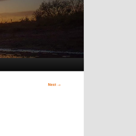
Next
→