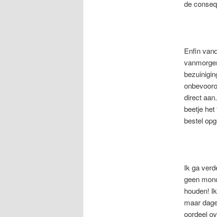
de conseq
Enfin vand
vanmorgen 
bezuinigi
onbevooroo
direct aan
beetje het
bestel op
Ik ga verd
geen monol
houden! Ik
maar dagel
oordeel ov