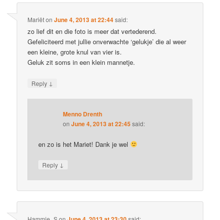
Mariët
on
June 4, 2013 at 22:44
said:
zo lief dit en die foto is meer dat vertederend.
Gefeliciteerd met jullie onverwachte ‘gelukje’ die al weer
een kleine, grote knul van vier is.
Geluk zit soms in een klein mannetje.
↓
Reply
Menno Drenth
on
June 4, 2013 at 22:45
said:
en zo is het Mariet! Dank je wel
↓
Reply
Hammie_S
on
June 4, 2013 at 23:30
said: