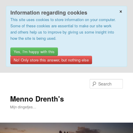
×
Information regarding cookies
This site uses cookies to store information on your computer.
Some of these cookies are essential to make our site work
and others help us to improve by giving us some insight into
how the site is being used.
Yes, I'm happy with this
No! Only store this answer, but nothing else
Skip
to
Sear
primary
content
Menno Drenth's
Mijn dingetjes…