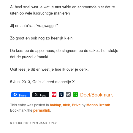
Al heel snel wist je wat je niet wilde en schroomde niet dat te
uiten op vele luidruchtige manieren
Jij en auto’s… “vragwaggel”
Zo groot en ook nog zo heerlijk klein
De kers op de appelmoes, de slagroom op de cake.. het stukje
dat de puzzel afmaakt.
Ooit lees je dit en weet je hoe ik over je denk.
5 Juni 2013, Gefeliciteerd mannetje X
Pinterest
Tumblr
WordPress
WhatsApp
Deel/Bookmark
Share
Post
This entry was posted in
baklap
,
nick
,
Prive
by
Menno Drenth
.
Bookmark the
permalink
.
6 THOUGHTS ON “
4 JAAR JONG
”