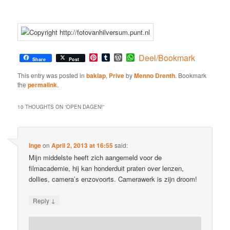
Pinterest
Tumblr
WordPress
WhatsApp
Deel/Bookmark
Share
Post
This entry was posted in
baklap
,
Prive
by
Menno Drenth
. Bookmark
the
permalink
.
10 THOUGHTS ON “
OPEN DAGEN!
”
Inge
on
April 2, 2013 at 16:55
said:
Mijn middelste heeft zich aangemeld voor de
filmacademie, hij kan honderduit praten over lenzen,
dollies, camera’s enzovoorts. Camerawerk is zijn droom!
↓
Reply