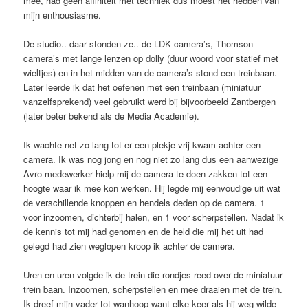
mee, had geen affiniteit met techniek dus moest het hebben van
mijn enthousiasme.
De studio.. daar stonden ze.. de LDK camera’s, Thomson
camera’s met lange lenzen op dolly (duur woord voor statief met
wieltjes) en in het midden van de camera’s stond een treinbaan.
Later leerde ik dat het oefenen met een treinbaan (miniatuur
vanzelfsprekend) veel gebruikt werd bij bijvoorbeeld Zantbergen
(later beter bekend als de Media Academie).
Ik wachte net zo lang tot er een plekje vrij kwam achter een
camera. Ik was nog jong en nog niet zo lang dus een aanwezige
Avro medewerker hielp mij de camera te doen zakken tot een
hoogte waar ik mee kon werken. Hij legde mij eenvoudige uit wat
de verschillende knoppen en hendels deden op de camera. 1
voor inzoomen, dichterbij halen, en 1 voor scherpstellen. Nadat ik
de kennis tot mij had genomen en de held die mij het uit had
gelegd had zien weglopen kroop ik achter de camera.
Uren en uren volgde ik de trein die rondjes reed over de miniatuur
trein baan. Inzoomen, scherpstellen en mee draaien met de trein.
Ik dreef mijn vader tot wanhoop want elke keer als hij weg wilde