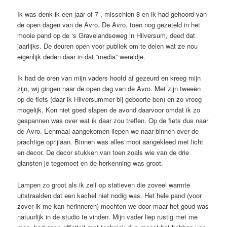
Ik was denk ik een jaar of 7 , misschien 8 en ik had gehoord van
de open dagen van de Avro. De Avro, toen nog gezeteld in het
mooie pand op de ‘s Gravelandseweg in Hilversum, deed dat
jaarlijks. De deuren open voor publiek om te delen wat ze nou
eigenlijk deden daar in dat “media” wereldje.
Ik had de oren van mijn vaders hoofd af gezeurd en kreeg mijn
zijn, wij gingen naar de open dag van de Avro. Met zijn tweeën
op de fiets (daar ik Hilversummer bij geboorte ben) en zo vroeg
mogelijk. Kon niet goed slapen de avond daarvoor omdat ik zo
gespannen was over wat ik daar zou treffen. Op de fiets dus naar
de Avro. Eenmaal aangekomen liepen we naar binnen over de
prachtige oprijlaan. Binnen was alles mooi aangekleed met licht
en decor. De decor stukken van toen zoals wie van de drie
glansten je tegemoet en de herkenning was groot.
Lampen zo groot als ik zelf op statieven die zoveel warmte
uitstraalden dat een kachel niet nodig was. Het hele pand (voor
zover ik me kan herinneren) mochten we door maar het goud was
natuurlijk in de studio te vinden. Mijn vader liep rustig met me