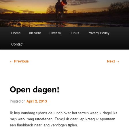
Main
Home
on Vero
Over mij
Links
Privacy Policy
menu
Contact
Post
←
Previous
Next
→
navigation
Open dagen!
Posted on
April 2, 2013
Ik liep vandaag tijdens de lunch over het terrein waar ik dagelijks
mijn werk mag uitoefenen. Terwijl ik daar liep kreeg ik spontaan
een flashback naar lang vervlogen tijden.