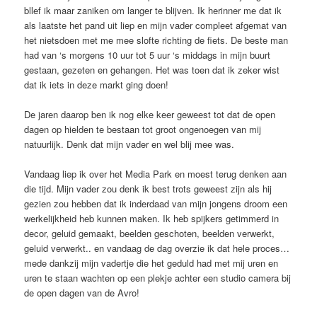
bllef ik maar zaniken om langer te blijven. Ik herinner me dat ik
als laatste het pand uit liep en mijn vader compleet afgemat van
het nietsdoen met me mee slofte richting de fiets. De beste man
had van ‘s morgens 10 uur tot 5 uur ‘s middags in mijn buurt
gestaan, gezeten en gehangen. Het was toen dat ik zeker wist
dat ik iets in deze markt ging doen!
De jaren daarop ben ik nog elke keer geweest tot dat de open
dagen op hielden te bestaan tot groot ongenoegen van mij
natuurlijk. Denk dat mijn vader en wel blij mee was.
Vandaag liep ik over het Media Park en moest terug denken aan
die tijd. Mijn vader zou denk ik best trots geweest zijn als hij
gezien zou hebben dat ik inderdaad van mijn jongens droom een
werkelijkheid heb kunnen maken. Ik heb spijkers getimmerd in
decor, geluid gemaakt, beelden geschoten, beelden verwerkt,
geluid verwerkt.. en vandaag de dag overzie ik dat hele proces…
mede dankzij mijn vadertje die het geduld had met mij uren en
uren te staan wachten op een plekje achter een studio camera bij
de open dagen van de Avro!