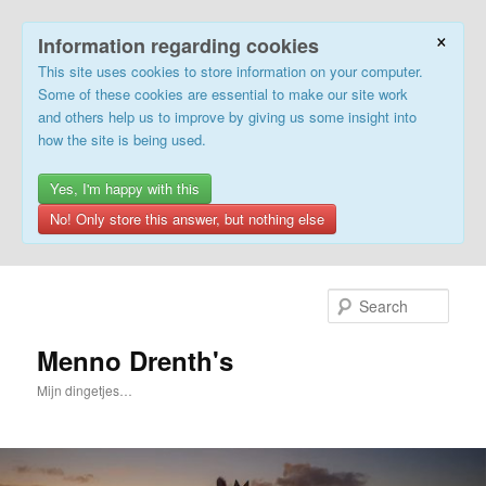
×
Information regarding cookies
This site uses cookies to store information on your computer.
Some of these cookies are essential to make our site work
and others help us to improve by giving us some insight into
how the site is being used.
Yes, I'm happy with this
No! Only store this answer, but nothing else
Skip
to
Sear
primary
content
Menno Drenth's
Mijn dingetjes…