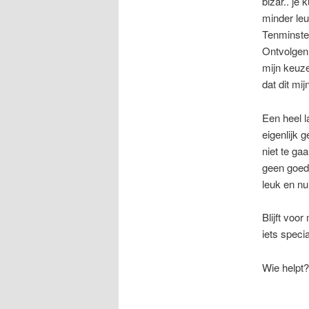
bizar.. je
minder leu
Tenminste 
Ontvolgen 
mijn keuze
dat dit mi
Een heel l
eigenlijk 
niet te ga
geen goed
leuk en nu
Blijft voo
iets speci
Wie helpt?