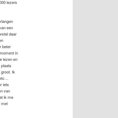
000 lezers
erlangen
 van een
orstel daar
en
r beter
n moment in
te lezen en
 plaats
groot. Ik
g etc…
r iets
en van
at ik me
s met