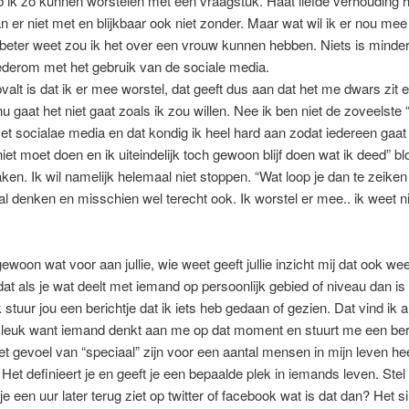
 ik zo kunnen worstelen met een vraagstuk. Haat liefde verhouding h
n er niet met en blijkbaar ook niet zonder. Maar wat wil ik er nou mee 
t beter weet zou ik het over een vrouw kunnen hebben. Niets is minder 
ederom met het gebruik van de sociale media.
alt is dat ik er mee worstel, dat geeft dus aan dat het me dwars zit e
nu gaat het niet gaat zoals ik zou willen. Nee ik ben niet de zoveelste 
t socialae media en dat kondig ik heel hard aan zodat iedereen gaa
niet moet doen en ik uiteindelijk toch gewoon blijf doen wat ik deed” bl
en. Ik wil namelijk helemaal niet stoppen. “Wat loop je dan te zeike
 al denken en misschien wel terecht ook. Ik worstel er mee.. ik weet ni
ewoon wat voor aan jullie, wie weet geeft jullie inzicht mij dat ook wee
s dat als je wat deelt met iemand op persoonlijk gebied of niveau dan is
 stuur jou een berichtje dat ik iets heb gedaan of gezien. Dat vind ik a
 leuk want iemand denkt aan me op dat moment en stuurt me een beri
het gevoel van “speciaal” zijn voor een aantal mensen in mijn leven he
. Het definieert je en geeft je een bepaalde plek in iemands leven. Stel 
je een uur later terug ziet op twitter of facebook wat is dat dan? Het s