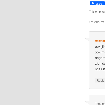
Share
This entry w
5 THOUGHTS 
rolieka
ook ji
ook mo
negere
zich d
besluit
Repl
Thea
o