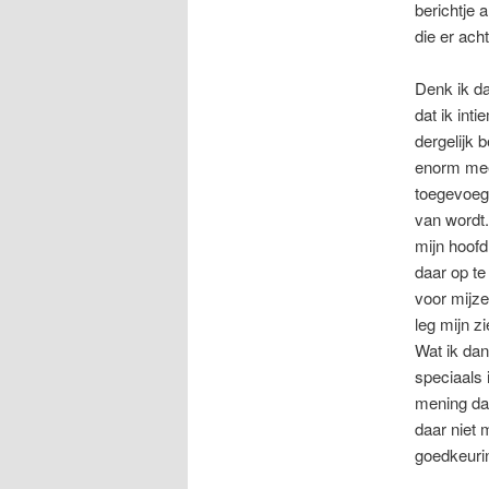
berichtje 
die er acht
Denk ik da
dat ik int
dergelijk 
enorm mee 
toegevoegd
van wordt.
mijn hoofd
daar op te
voor mijze
leg mijn z
Wat ik dan
speciaals 
mening dat
daar niet
goedkeuri