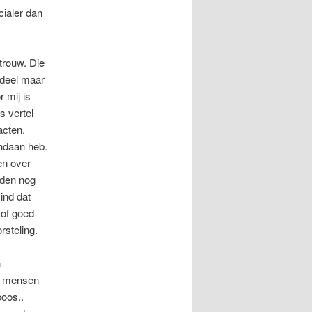
cialer dan
trouw. Die
rdeel maar
 mij is
s vertel
acten.
andaan heb.
en over
eden nog
ind dat
 of goed
rsteling.
n
an mensen
boos..