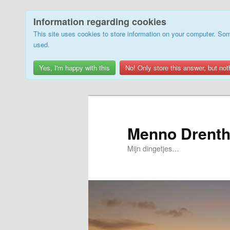
Information regarding cookies
This site uses cookies to store information on your computer. Som
used.
Yes, I'm happy with this
No! Only store this answer, but not
Skip
to
primary
Menno Drenth
content
Mijn dingetjes…