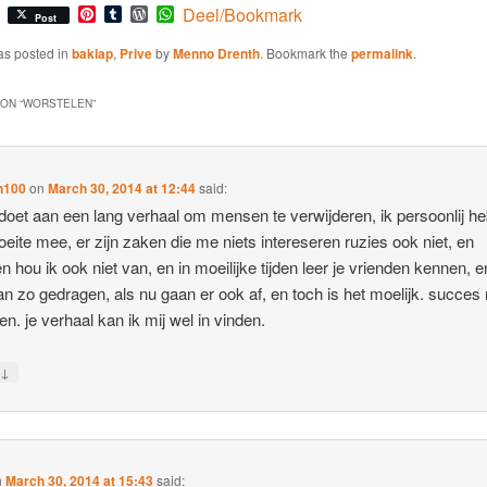
Pinterest
Tumblr
WordPress
WhatsApp
Deel/Bookmark
Post
as posted in
baklap
,
Prive
by
Menno Drenth
. Bookmark the
permalink
.
ON “
WORSTELEN
”
n100
on
March 30, 2014 at 12:44
said:
j doet aan een lang verhaal om mensen te verwijderen, ik persoonlij he
eite mee, er zijn zaken die me niets intereseren ruzies ook niet, en
n hou ik ook niet van, en in moeilijke tijden leer je vrienden kennen, e
an zo gedragen, als nu gaan er ook af, en toch is het moelijk. succes
en. je verhaal kan ik mij wel in vinden.
↓
y
n
March 30, 2014 at 15:43
said: