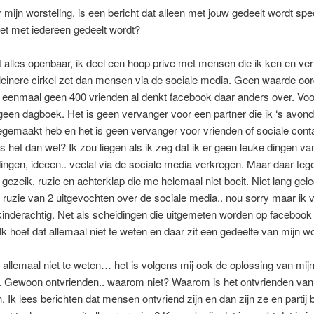
 mijn worsteling, is een bericht dat alleen met jouw gedeelt wordt spe
et met iedereen gedeelt wordt?
et alles openbaar, ik deel een hoop prive met mensen die ik ken en ver
kleinere cirkel zet dan mensen via de sociale media. Geen waarde oo
 eenmaal geen 400 vrienden al denkt facebook daar anders over. Voor
een dagboek. Het is geen vervanger voor een partner die ik ‘s avond
gemaakt heb en het is geen vervanger voor vrienden of sociale cont
s het dan wel? Ik zou liegen als ik zeg dat ik er geen leuke dingen v
ngen, ideeen.. veelal via de sociale media verkregen. Maar daar teg
 gezeik, ruzie en achterklap die me helemaal niet boeit. Niet lang gel
ruzie van 2 uitgevochten over de sociale media.. nou sorry maar ik v
 kinderachtig. Net als scheidingen die uitgemeten worden op facebook
Ik hoef dat allemaal niet te weten en daar zit een gedeelte van mijn wo
t allemaal niet te weten… het is volgens mij ook de oplossing van mij
g. Gewoon ontvrienden.. waarom niet? Waarom is het ontvrienden v
. Ik lees berichten dat mensen ontvriend zijn en dan zijn ze en partij 