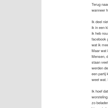
Terug naar
wanneer h
Ik deel ni
ik in een 
ik heb nou
facebook g
wat ik mee
Maar wat i
Mensen, di
staan veel
werden de 
een partij
weet wat. 
Ik hoef da
worstelin
zo beladen