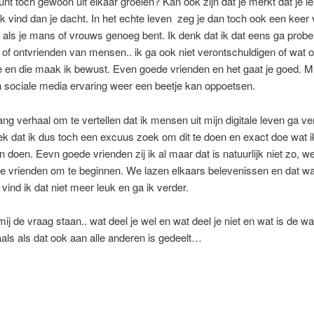
 kunt toch gewoon uit elkaar groeien? Kan ook zijn dat je merkt dat je 
k vind dan je dacht. In het echte leven zeg je dan toch ook een keer
als je mans of vrouws genoeg bent. Ik denk dat ik dat eens ga probe
of ontvrienden van mensen.. ik ga ook niet verontschuldigen of wat o
 en die maak ik bewust. Even goede vrienden en het gaat je goed. M
jn sociale media ervaring weer een beetje kan oppoetsen.
ang verhaal om te vertellen dat ik mensen uit mijn digitale leven ga ve
gek dat ik dus toch een excuus zoek om dit te doen en exact doe wat ik
an doen. Eevn goede vrienden zij ik al maar dat is natuurlijk niet zo, w
e vrienden om te beginnen. We lazen elkaars belevenissen en dat w
 vind ik dat niet meer leuk en ga ik verder.
r mij de vraag staan.. wat deel je wel en wat deel je niet en wat is de 
aals als dat ook aan alle anderen is gedeelt…