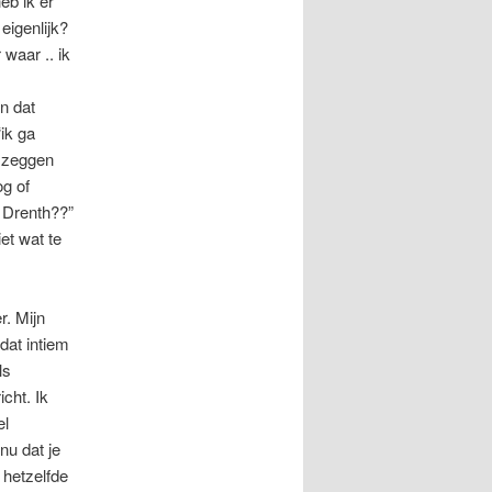
eb ik er
eigenlijk?
waar .. ik
n dat
“ik ga
t zeggen
og of
n Drenth??”
et wat te
r. Mijn
 dat intiem
ls
cht. Ik
el
nu dat je
i hetzelfde