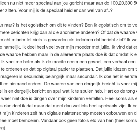
alleen nu niet meer speciaal aan jou gericht maar aan de 100,20,300,5
er zitten. Voor mij is de speciaal heid er dan wel van af..?
n raar? Is het egoistisch om dit te vinden? Ben ik egoistisch om te v
iemere berichten krijg dan al die anonieme anderen? Of dat de waarde
bericht minder tot niets is geworden als iedereen dat bericht ziet? Ik w
namelijk. Ik deel heel veel over mijn moeder met jullie. Ik vind dat e
e waarde hebben maar in de allereerste plaats doe ik dat omdat ik e
 Ik voel me beter als ik de moeite neem een gevoel, een verhaal ee
 te ordenen en dat op digitaal papier te plaatsen. Dat jullie kiezen om 
 reageren is secundair, belangrijk maar secundair. Ik doe het in eerste
lf en niemand anders. De waarde van een dergelijk bericht is voor mij 
iel in en dergelijk bericht en spui wat ik te spuien heb. Hart op de ton
 weer niet doe is dingen over mijn kinderen vertellen. Heel soms als e
is dan deel ik dat maar dat moet dan wel iets heel speicaals zijn. Ik b
 mijn kinderen zelf hun digitale nalatenschap moeten opbouwen en d
 mee moet bemoeien. Vandaar ook geen foto’s etc van hen (heel som
ng).