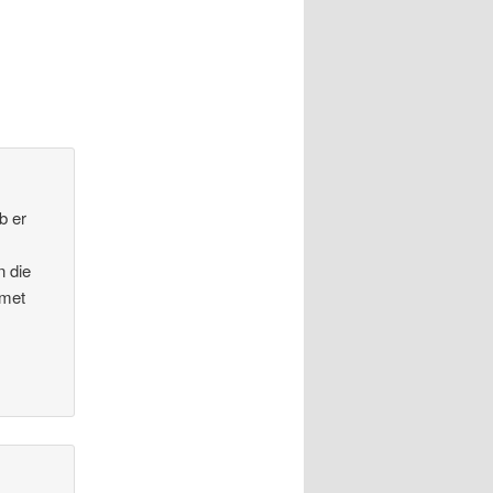
b er
n die
 met