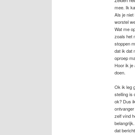
Zelden heb
mee. Ik ka
Als je nie
worstel w
Wat me opv
zoals het 
stoppen me
dat ik dat 
oproep mak
Hoor ik je
doen.
Ok ik leg g
stelling i
ok? Dus ik
ontvanger
zelf vind 
belangrijk
dat bericht