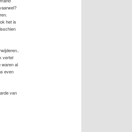
iemand
 vaarwel?
ren.
ok het is
isschien
rwijderen..
 vertel
e waren al
as even
waarde van