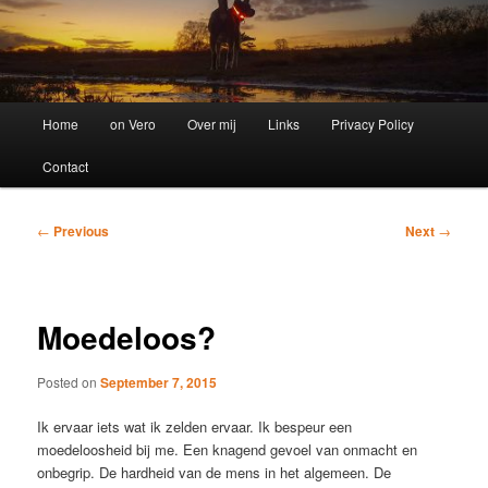
Main
Home
on Vero
Over mij
Links
Privacy Policy
menu
Contact
Post
←
Previous
Next
→
navigation
Moedeloos?
Posted on
September 7, 2015
Ik ervaar iets wat ik zelden ervaar. Ik bespeur een
moedeloosheid bij me. Een knagend gevoel van onmacht en
onbegrip. De hardheid van de mens in het algemeen. De