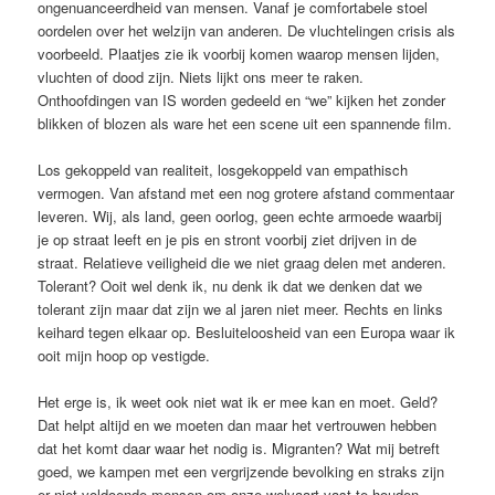
ongenuanceerdheid van mensen. Vanaf je comfortabele stoel
oordelen over het welzijn van anderen. De vluchtelingen crisis als
voorbeeld. Plaatjes zie ik voorbij komen waarop mensen lijden,
vluchten of dood zijn. Niets lijkt ons meer te raken.
Onthoofdingen van IS worden gedeeld en “we” kijken het zonder
blikken of blozen als ware het een scene uit een spannende film.
Los gekoppeld van realiteit, losgekoppeld van empathisch
vermogen. Van afstand met een nog grotere afstand commentaar
leveren. Wij, als land, geen oorlog, geen echte armoede waarbij
je op straat leeft en je pis en stront voorbij ziet drijven in de
straat. Relatieve veiligheid die we niet graag delen met anderen.
Tolerant? Ooit wel denk ik, nu denk ik dat we denken dat we
tolerant zijn maar dat zijn we al jaren niet meer. Rechts en links
keihard tegen elkaar op. Besluiteloosheid van een Europa waar ik
ooit mijn hoop op vestigde.
Het erge is, ik weet ook niet wat ik er mee kan en moet. Geld?
Dat helpt altijd en we moeten dan maar het vertrouwen hebben
dat het komt daar waar het nodig is. Migranten? Wat mij betreft
goed, we kampen met een vergrijzende bevolking en straks zijn
er niet voldoende mensen om onze welvaart vast te houden.