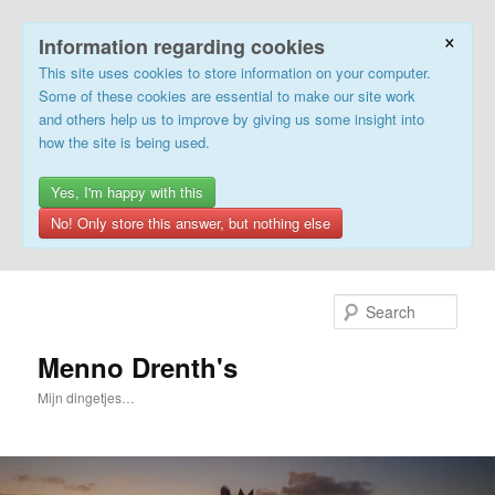
×
Information regarding cookies
This site uses cookies to store information on your computer.
Some of these cookies are essential to make our site work
and others help us to improve by giving us some insight into
how the site is being used.
Yes, I'm happy with this
No! Only store this answer, but nothing else
Skip
to
Sear
primary
content
Menno Drenth's
Mijn dingetjes…