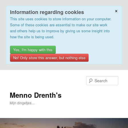
×
Information regarding cookies
This site uses cookies to store information on your computer.
Some of these cookies are essential to make our site work
and others help us to improve by giving us some insight into
how the site is being used.
Yes, I'm happy with this
No! Only store this answer, but nothing else
Skip
to
Sear
primary
content
Menno Drenth's
Mijn dingetjes…