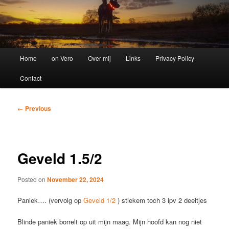
Main
Home
on Vero
Over mij
Links
Privacy Policy
menu
Contact
Post
←
Previous
navigation
Geveld 1.5/2
Posted on
November 22, 2024
Paniek…. (vervolg op
Geveld 1/2
) stiekem toch 3 ipv 2 deeltjes
Blinde paniek borrelt op uit mijn maag. Mijn hoofd kan nog niet