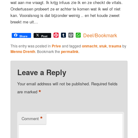
wat aan me vraagt. Ik krijg infuus zie ik en ze checkt de vitals.
Ondertussen probeert ze er achter te komen wat ik wel of niet
kan. Vooralsnog is dat bijzonder weinig .. en het koude zweet
breekt me uit…
Pinterest
Tumblr
WordPress
WhatsApp
Deel/Bookmark
Share
Post
This entry was posted in
Prive
and tagged
onmacht
,
stuk
,
trauma
by
Menno Drenth
. Bookmark the
permalink
.
Leave a Reply
Your email address will not be published.
Required fields
*
are marked
*
Comment