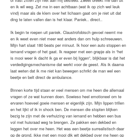
of vast zitten zijn niet aan mij besteed. Zweet breekt me dan uit
en ik wil weg. Zet me in een achtbaan (wat ik op zich wel leuk
vind) maar als de klem over het lichaam gaat om je niet uit dat
ding te laten vallen dan is het klaar. Paniek.. direct..
Ik begin te roepen uit paniek. Claustrofobisch gevoel neemt me
en ik weet even niet meer wat anders dan om hulp schreeuwen.
Mijn hart slaat 180 beats per minuut. Ik hoor een auto stoppen en
iemand vragen of het gaat. Ik reageer met een grapje als in “het
is mooi weer ik dacht ik ga er even bij liggen”, blijkbaar is dat het
verdedigingsmechanisme dat werkt voor de geest. Als ik daarna
laat weten dat ik me niet kan bewegen schrikt de man wel een
beetje en belt direct de ambulance.
Binnen korte tijd staan er veel mensen om me heen die allemaal
vragen of ze wat kunnen doen. Sowieso heel emotioneel om te
ervaren hoeveel goeie mensen er eigenlijk zijn. Mijn lippen trillen
en het lijkt of ik in shock ben. De mensen die stopten blijken
bezig te zijn met de verhuizing van iemand en hebben een bus
vol met huisraad weg te brengen. Ze pakken een dekbed en
leggen het over me heen. Het was een beetje surrealistisch daar
op de grond, ikke met een mooi dik wit dekbed over me heen op