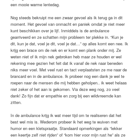
een mooie warme lentedag.
Nog steeds bekruipt me een zwaar gevoel als ik terug ga in dit
moment. Het gevoel van onmacht en paniek omdat je niet meer
kunt beschikken over je lijf. Inmiddels is de ambulance
gearriveerd en ze schatten mijn probleem ter plekke in. “Kun je
dit, kun je dat, voel je dit, voel je dat…” op alles komt een nee. Ik
krijg een brace om de nek en er komt een plank onder mij. Ze
weten niet of ik mijn nek gebroken heb maar ze houden er wel
rekening mee gezien het feit dat ik vanaf de nek naar beneden
niks meer voel. Met veel rust en tact verplaatsten ze me naar de
brancard en in de ambulance. Ik probeer nog een dank je wel te
roepen naar de mensen die mij hebben geholpen.. ik weet helaas
niet zeker of het aan is gekomen. Via deze weg nog, zo veel
dank! Zo fijn dat er empathie en zorg bij een wildvreemde kan
zitten.
In de ambulance krijg ik wat meer tijd om te realiseren dat het
best wel mis is. Wederom probeer ik het weg te wuiven met
humor en een kletspraatje. Standaard opmerkingen als “lekker
een keertje zelf niet rijden” of “kom hier voor mijn rust he” als ze