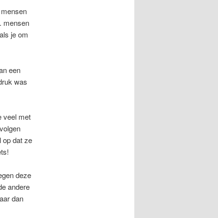
et mensen
e.. mensen
als je om
van een
ndruk was
e veel met
 volgen
l op dat ze
ts!
tegen deze
 de andere
aar dan