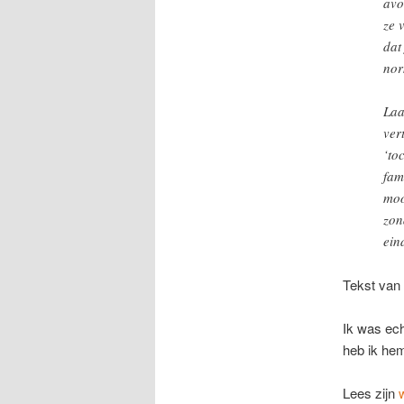
avo
ze 
dat
nor
Laa
ver
‘to
fam
moo
zon
ein
Tekst van
Ik was ech
heb ik hem
Lees zijn