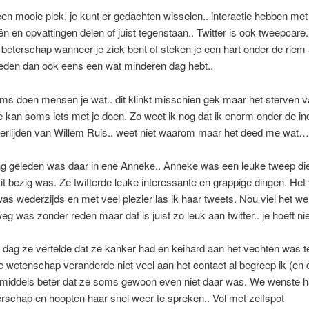
 een mooie plek, je kunt er gedachten wisselen.. interactie hebben m
eën en opvattingen delen of juist tegenstaan.. Twitter is ook tweepcar
beterschap wanneer je ziek bent of steken je een hart onder de riem 
reden dan ook eens een wat minderen dag hebt..
s doen mensen je wat.. dit klinkt misschien gek maar het sterven 
kan soms iets met je doen. Zo weet ik nog dat ik enorm onder de i
verlijden van Willem Ruis.. weet niet waarom maar het deed me wat…
ng geleden was daar in ene Anneke.. Anneke was een leuke tweep di
n it bezig was. Ze twitterde leuke interessante en grappige dingen. Het
as wederzijds en met veel plezier las ik haar tweets. Nou viel het we
weg was zonder reden maar dat is juist zo leuk aan twitter.. je hoeft nie
 dag ze vertelde dat ze kanker had en keihard aan het vechten was 
ie wetenschap veranderde niet veel aan het contact al begreep ik (en
nmiddels beter dat ze soms gewoon even niet daar was. We wenste h
terschap en hoopten haar snel weer te spreken.. Vol met zelfspot