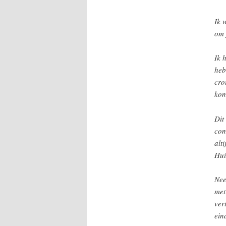
Ik 
om 
Ik 
heb
cro
kom
Dit
com
alt
Hui
Nee
met
ver
ein