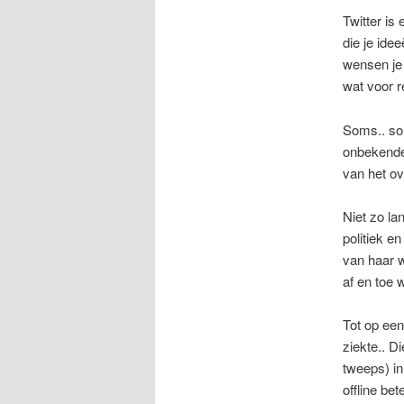
Twitter is
die je ide
wensen je 
wat voor 
Soms.. som
onbekende 
van het o
Niet zo la
politiek e
van haar w
af en toe 
Tot op een
ziekte.. D
tweeps) i
offline be