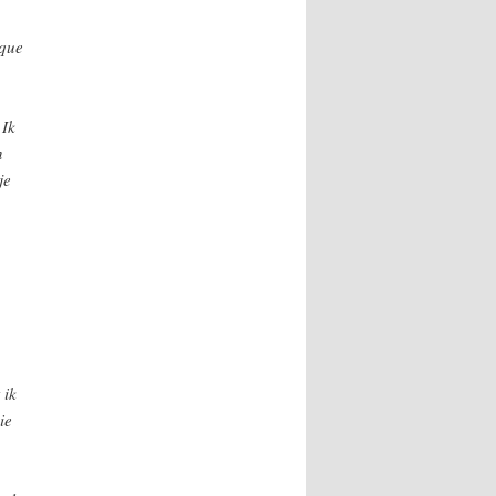
ique
 Ik
n
je
 ik
ie