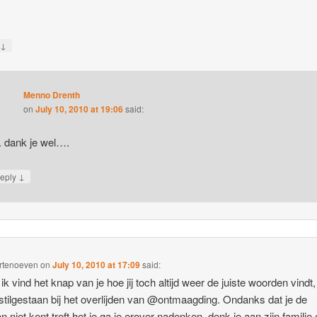
o
↓
y
Menno Drenth
on
July 10, 2010 at 19:06
said:
 dank je wel….
↓
eply
rtenoeven
on
July 10, 2010 at 17:09
said:
ik vind het knap van je hoe jij toch altijd weer de juiste woorden vindt,
stilgestaan bij het overlijden van @ontmaagding. Ondanks dat je de
n niet kent treft het je ga je erover nadenken, denk je aan zijn familie