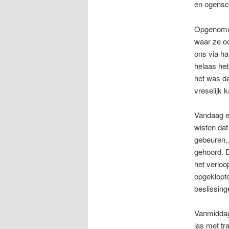
en ogensch
Opgenomen 
waar ze o
ons via ha
helaas heb
het was da
vreselijk 
Vandaag ee
wisten dat
gebeuren..
gehoord. 
het verloo
opgeklopt
beslissin
Vanmiddag 
las met tra