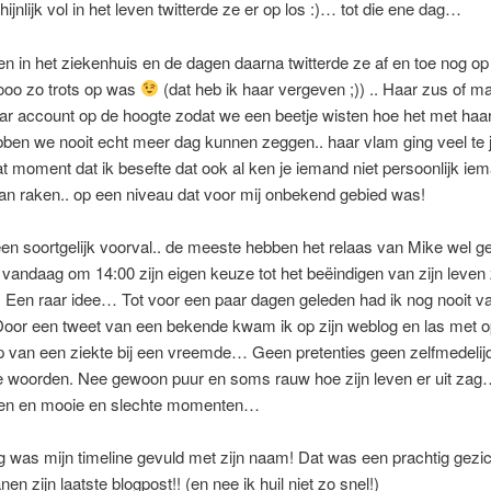
ijnlijk vol in het leven twitterde ze er op los :)… tot die ene dag…
in het ziekenhuis en de dagen daarna twitterde ze af en toe nog op
ooo zo trots op was
(dat heb ik haar vergeven ;)) .. Haar zus of m
ar account op de hoogte zodat we een beetje wisten hoe het met haar
ben we nooit echt meer dag kunnen zeggen.. haar vlam ging veel te j
t moment dat ik besefte dat ook al ken je iemand niet persoonlijk iem
kan raken.. op een niveau dat voor mij onbekend gebied was!
n soortgelijk voorval.. de meeste hebben het relaas van Mike wel ge
 vandaag om 14:00 zijn eigen keuze tot het beëindigen van zijn leven
 Een raar idee… Tot voor een paar dagen geleden had ik nog nooit v
Door een tweet van een bekende kwam ik op zijn weblog en las met
p van een ziekte bij een vreemde… Geen pretenties geen zelfmedeli
e woorden. Nee gewoon puur en soms rauw hoe zijn leven er uit zag…
gen en mooie en slechte momenten…
was mijn timeline gevuld met zijn naam! Dat was een prachtig gezich
nen zijn laatste blogpost!! (en nee ik huil niet zo snel!)