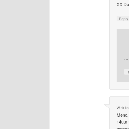
XX D
Repl
….
R
Wick ko
Meno, 
14uur 
persoo