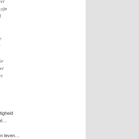
eel
zijn
l
e
t
ke
et
et
tigheid
eel…
gen leven…