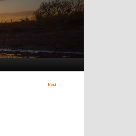
Next
→