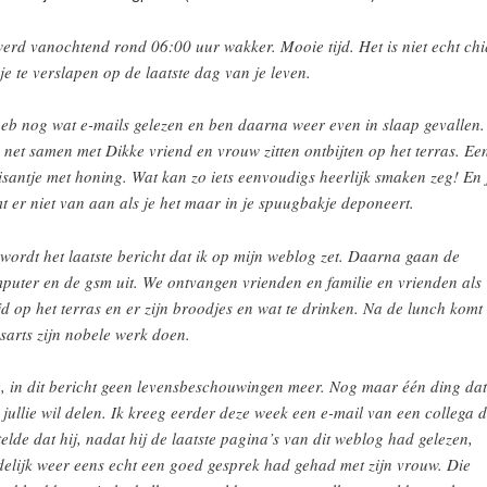
werd vanochtend rond 06:00 uur wakker. Mooie tijd. Het is niet echt ch
je te verslapen op de laatste dag van je leven.
heb nog wat e-mails gelezen en ben daarna weer even in slaap gevallen.
 net samen met Dikke vriend en vrouw zitten ontbijten op het terras. Ee
isantje met honing. Wat kan zo iets eenvoudigs heerlijk smaken zeg! En 
t er niet van aan als je het maar in je spuugbakje deponeert.
 wordt het laatste bericht dat ik op mijn weblog zet. Daarna gaan de
puter en de gsm uit. We ontvangen vrienden en familie en vrienden als
ijd op het terras en er zijn broodjes en wat te drinken. Na de lunch komt
sarts zijn nobele werk doen.
, in dit bericht geen levensbeschouwingen meer. Nog maar één ding dat
 jullie wil delen. Ik kreeg eerder deze week een e-mail van een collega d
telde dat hij, nadat hij de laatste pagina’s van dit weblog had gelezen,
delijk weer eens echt een goed gesprek had gehad met zijn vrouw. Die