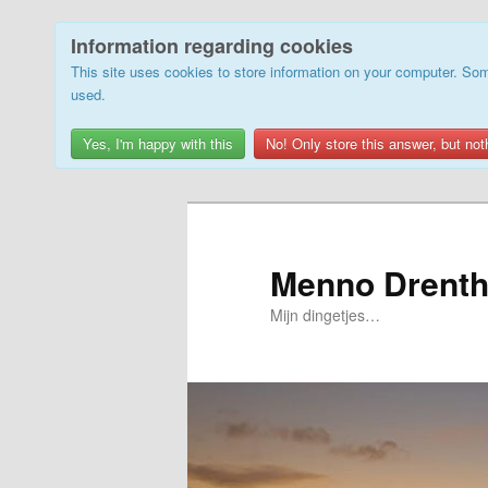
Information regarding cookies
This site uses cookies to store information on your computer. Som
used.
Yes, I'm happy with this
No! Only store this answer, but not
Skip
to
primary
Menno Drenth
content
Mijn dingetjes…