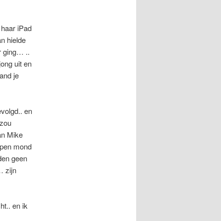
 haar iPad
an hielde
 ging… ..
ong uit en
and je
volgd.. en
 zou
an Mike
 open mond
jden geen
 zijn
t.. en ik