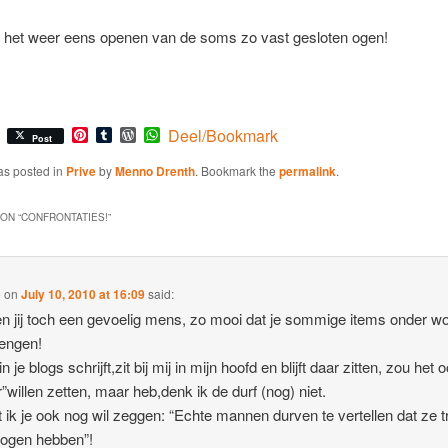
 het weer eens openen van de soms zo vast gesloten ogen!
Pinterest
Tumblr
WordPress
WhatsApp
Deel/Bookmark
Post
as posted in
Prive
by
Menno Drenth
. Bookmark the
permalink
.
ON “
CONFRONTATIES!
”
é
on
July 10, 2010 at 16:09
said:
n jij toch een gevoelig mens, zo mooi dat je sommige items onder w
engen!
 in je blogs schrijft,zit bij mij in mijn hoofd en blijft daar zitten, zou het 
r”willen zetten, maar heb,denk ik de durf (nog) niet.
 ik je ook nog wil zeggen: “Echte mannen durven te vertellen dat ze 
 ogen hebben”!