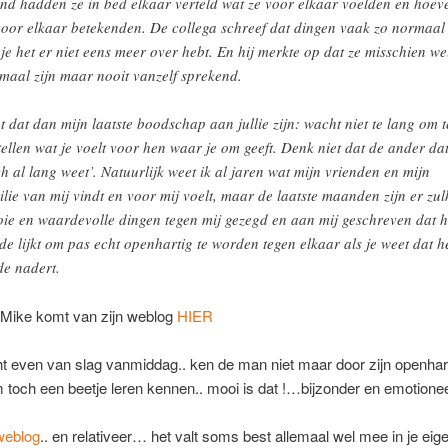
nd hadden ze in bed elkaar verteld wat ze voor elkaar voelden en hoev
voor elkaar betekenden. De collega schreef dat dingen vaak zo normaal 
 je het er niet eens meer over hebt. En hij merkte op dat ze misschien we
maal zijn maar nooit vanzelf sprekend.
t dat dan mijn laatste boodschap aan jullie zijn: wacht niet te lang om t
tellen wat je voelt voor hen waar je om geeft. Denk niet dat de ander da
ch al lang weet’. Natuurlijk weet ik al jaren wat mijn vrienden en mijn
ilie van mij vindt en voor mij voelt, maar de laatste maanden zijn er zul
ie en waardevolle dingen tegen mij gezegd en aan mij geschreven dat h
de lijkt om pas echt openhartig te worden tegen elkaar als je weet dat h
de nadert.
 Mike komt van zijn weblog
HIER
t even van slag vanmiddag.. ken de man niet maar door zijn openhar
 toch een beetje leren kennen.. mooi is dat !…bijzonder en emotion
weblog
.. en relativeer… het valt soms best allemaal wel mee in je ei