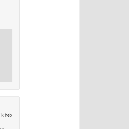
 ik heb
 en