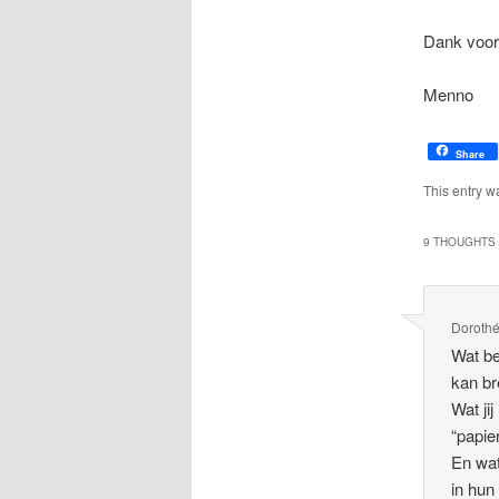
Dank voor
Menno
Share
This entry w
9 THOUGHTS 
Doroth
Wat be
kan br
Wat jij
“papie
En wat
in hun