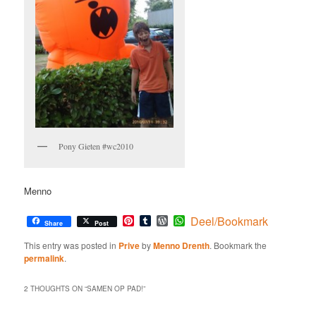
Pony Gieten #wc2010
Menno
Pinterest
Tumblr
WordPress
WhatsApp
Deel/Bookmark
Share
Post
This entry was posted in
Prive
by
Menno Drenth
. Bookmark the
permalink
.
2 THOUGHTS ON “
SAMEN OP PAD!
”