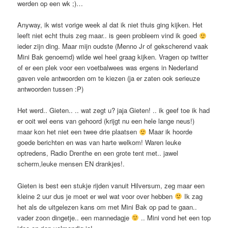
werden op een wk ;)…
Anyway, ik wist vorige week al dat ik niet thuis ging kijken. Het
leeft niet echt thuis zeg maar.. is geen probleem vind ik goed
ieder zijn ding. Maar mijn oudste (Menno Jr of gekscherend vaak
Mini Bak genoemd) wilde wel heel graag kijken. Vragen op twitter
of er een plek voor een voetbalwees was ergens in Nederland
gaven vele antwoorden om te kiezen (ja er zaten ook serieuze
antwoorden tussen :P)
Het werd.. Gieten.. .. wat zegt u? jaja Gieten! .. ik geef toe ik had
er ooit wel eens van gehoord (krijgt nu een hele lange neus!)
maar kon het niet een twee drie plaatsen
Maar ik hoorde
goede berichten en was van harte welkom! Waren leuke
optredens, Radio Drenthe en een grote tent met.. jawel
scherm,leuke mensen EN drankjes!.
Gieten is best een stukje rijden vanuit Hilversum, zeg maar een
kleine 2 uur dus je moet er wel wat voor over hebben
Ik zag
het als de uitgelezen kans om met Mini Bak op pad te gaan..
vader zoon dingetje.. een mannedagje
.. Mini vond het een top