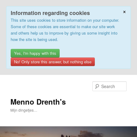
×
Information regarding cookies
This site uses cookies to store information on your computer.
Some of these cookies are essential to make our site work
and others help us to improve by giving us some insight into
how the site is being used.
Yes, I'm happy with this
No! Only store this answer, but nothing else
Skip
to
Sear
primary
content
Menno Drenth's
Mijn dingetjes…