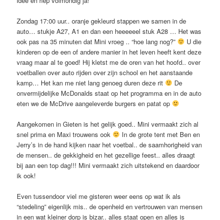
idee en riep volmondig ja!
Zondag 17:00 uur.. oranje gekleurd stappen we samen in de
auto… stukje A27, A1 en dan een heeeeeel stuk A28 … Het was
ook pas na 35 minuten dat Mini vroeg .. “hoe lang nog?”
U die
kinderen op de een of andere manier in het leven heeft kent deze
vraag maar al te goed! Hij kletst me de oren van het hoofd.. over
voetballen over auto rijden over zijn school en het aanstaande
kamp… Het kan me niet lang genoeg duren deze rit
De
onvermijdelijke McDonalds staat op het programma en in de auto
eten we de McDrive aangeleverde burgers en patat op
Aangekomen in Gieten is het gelijk goed.. Mini vermaakt zich al
snel prima en Maxi trouwens ook
In de grote tent met Ben en
Jerry’s in de hand kijken naar het voetbal.. de saamhorigheid van
de mensen.. de gekkigheid en het gezellige feest.. alles draagt
bij aan een top dag!!! Mini vermaakt zich uitstekend en daardoor
ik ook!
Even tussendoor viel me gisteren weer eens op wat ik als
“stedeling” eigenlijk mis.. de openheid en vertrouwen van mensen
in een wat kleiner dorp is bizar.. alles staat open en alles is