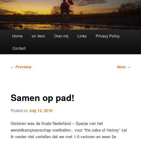
Main
Home
on Vero
Over mij
Links
Privacy Policy
menu
Contact
Post
←
Previous
Next
→
navigation
Samen op pad!
Posted on
July 12, 2010
Gisteren was de finale Nederland – Spanje van het
wereldkampioenschap voetballen.. voor “the sake of history” zal
ik verder niet vertellen dat we met 1-0 verloren en weer 2e