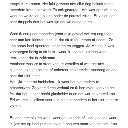
mogelijk te komen. Het lukt gewoon niet elke dag helaas maar
meerdere keren per week Zo ook gisteren.. Het was op zich mooi
weer en we konden buiten onder de parasol zitten. Er vielen een
paar druppels dus het was fijn dat we droog zaten.
Waar ik een paar maanden (voor mijn gevoel weken) nog tegen
haar aan kon kletsen merk ik dat dit in rap tempo af neemt. Ze
kan soms heel spontaan reageren en zeggen “Ja Menno ik was
vanmorgen bezig in dit huis.. waar ik nog niet zo lang woon…
“etc.. maar dat is zeldzaam…
Voorheen was ze in staat veel te vertellen al was het niet
allemaal even in balans of coherent ze vertelde.. vandaag de dag
gaat dat niet meer..
Het lijkt meer op brabbelen.. ik weet het niet anders te
omschrijven. Ze verteld een verhaal en ik ben overtuigd van het
feit dat het in haar hoofd glashelder is en dat wat ze verteld kan
EN wal raakt.. alleen voor ons buitenstaanders is het niet meer te
volgen.
En daarmee sluiten we al weer een periode af.. een periode waar
ik (zei het op heel primair niveau) nog een soort van gesprek kon