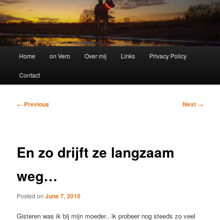
Main
Home
on Vero
Over mij
Links
Privacy Policy
menu
Contact
Post
←
Previous
Next
→
navigation
En zo drijft ze langzaam
weg…
Posted on
June 7, 2010
Gisteren was ik bij mijn moeder.. ik probeer nog steeds zo veel