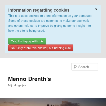
×
Information regarding cookies
This site uses cookies to store information on your computer.
Some of these cookies are essential to make our site work
and others help us to improve by giving us some insight into
how the site is being used.
Yes, I'm happy with this
No! Only store this answer, but nothing else
Skip
to
Sear
primary
content
Menno Drenth's
Mijn dingetjes…