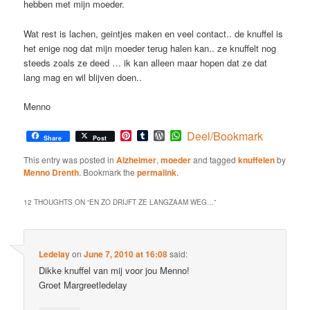
hebben met mijn moeder.
Wat rest is lachen, geintjes maken en veel contact.. de knuffel is
het enige nog dat mijn moeder terug halen kan.. ze knuffelt nog
steeds zoals ze deed … ik kan alleen maar hopen dat ze dat
lang mag en wil blijven doen..
Menno
Pinterest
Tumblr
WordPress
WhatsApp
Deel/Bookmark
Share
Post
This entry was posted in
Alzheimer
,
moeder
and tagged
knuffelen
by
Menno Drenth
. Bookmark the
permalink
.
12 THOUGHTS ON “
EN ZO DRIJFT ZE LANGZAAM WEG…
”
Ledelay
on
June 7, 2010 at 16:08
said:
Dikke knuffel van mij voor jou Menno!
Groet Margreetledelay