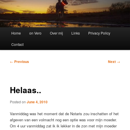
Main
Home
on Vero
Over mij
Links
Privacy Policy
menu
Contact
Post
←
Previous
Next
→
navigation
Helaas..
Posted on
June 4, 2010
Vanmiddag was het moment dat de Notaris zou inschatten of het
afgeven van een volmacht nog een optie was voor mijn moeder.
Om 4 uur vanmiddag zat ik ik lekker in de zon met mijn moeder