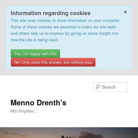
×
Information regarding cookies
This site uses cookies to store information on your computer.
Some of these cookies are essential to make our site work
and others help us to improve by giving us some insight into
how the site is being used.
Yes, I'm happy with this
No! Only store this answer, but nothing else
Skip
to
Sear
primary
content
Menno Drenth's
Mijn dingetjes…