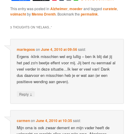
This entry was posted in
Alzheimer
,
moeder
and tagged
curatele
,
volmacht
by
Menno Drenth
. Bookmark the
permalink
.
3 THOUGHTS ON “
HELAAS..
”
mariegoos
on
June 4, 2010 at 09:56
said:
Ergens -klink misschien wel erg lullig – ben ik blij dat jij
het pad zo'n beetje effent voor mij. Jij bent nu eenmaal al
veel verder in deze situatie…Ik leer er veel van! Dank
dus daarvoor en misschien heb je er wat aan (er een
positieve wending aan geven).
↓
Reply
carmen
on
June 4, 2010 at 10:35
said:
Mijn oma is ook zwaar dement en mijn vader heeft de
volmacht en regelde alles voor mijn oma. Afgelopen