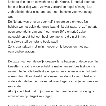
koffie te drinken en te wachten op de Notaris. Ik had al door dat
het niet haar dag was.. ze was verward en nogal afwezig. Liet
zich afleiden door alles om haar heen behalve voor wat nodig
was.
De Notaris was er even voor half 5 en stelde zich voor. Nu
hebben we het geluk dat onze (wat klinkt dat raar.. “onze”) notaris
geen vreemde is van ons (heeft onze BV’s en privé zaken
geregeld) en dat het een heel leuk mens is die niet in het
klassieke stoffige notaris beeld past!
Ze is gaan zitten met mijn moeder en is begonnen met wat
eenvoudige vragen.
De opzet van een dergelijk gesprek is te bepalen of de persoon in
kwestie n staat is onderscheid te maken en zelf beslissingen te
nemen. Indien die beslissingen genomen kunnen worden tot welk
niveau dan. Bijvoorbeeld het kiezen van eten of vies of lekker is
anders dan de keuze tussen het overdragen van al je rechten aan
een ander!
Al vrij snel bleek dat mijn moeder niet meer in staat is zinnig te
antwoorden op dergelijke vragen ..
Consequentie is dat we niet via de Notaris een volmacht kunnen