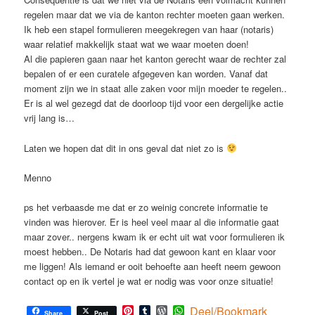
regelen maar dat we via de kanton rechter moeten gaan werken.
Ik heb een stapel formulieren meegekregen van haar (notaris)
waar relatief makkelijk staat wat we waar moeten doen!
Al die papieren gaan naar het kanton gerecht waar de rechter zal
bepalen of er een curatele afgegeven kan worden. Vanaf dat
moment zijn we in staat alle zaken voor mijn moeder te regelen..
Er is al wel gezegd dat de doorloop tijd voor een dergelijke actie
vrij lang is…
Laten we hopen dat dit in ons geval dat niet zo is
Menno
ps het verbaasde me dat er zo weinig concrete informatie te
vinden was hierover. Er is heel veel maar al die informatie gaat
maar zover.. nergens kwam ik er echt uit wat voor formulieren ik
moest hebben.. De Notaris had dat gewoon kant en klaar voor
me liggen! Als iemand er ooit behoefte aan heeft neem gewoon
contact op en ik vertel je wat er nodig was voor onze situatie!
Pinterest
Tumblr
WordPress
WhatsApp
Deel/Bookmark
Share
Post