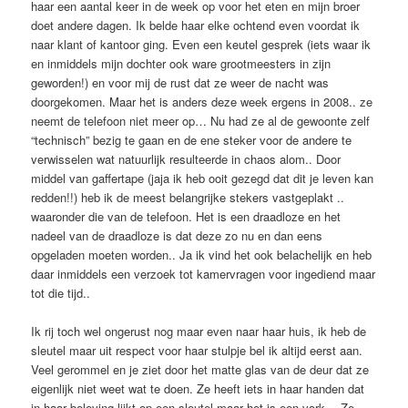
haar een aantal keer in de week op voor het eten en mijn broer
doet andere dagen. Ik belde haar elke ochtend even voordat ik
naar klant of kantoor ging. Even een keutel gesprek (iets waar ik
en inmiddels mijn dochter ook ware grootmeesters in zijn
geworden!) en voor mij de rust dat ze weer de nacht was
doorgekomen. Maar het is anders deze week ergens in 2008.. ze
neemt de telefoon niet meer op… Nu had ze al de gewoonte zelf
“technisch” bezig te gaan en de ene steker voor de andere te
verwisselen wat natuurlijk resulteerde in chaos alom.. Door
middel van gaffertape (jaja ik heb ooit gezegd dat dit je leven kan
redden!!) heb ik de meest belangrijke stekers vastgeplakt ..
waaronder die van de telefoon. Het is een draadloze en het
nadeel van de draadloze is dat deze zo nu en dan eens
opgeladen moeten worden.. Ja ik vind het ook belachelijk en heb
daar inmiddels een verzoek tot kamervragen voor ingediend maar
tot die tijd..
Ik rij toch wel ongerust nog maar even naar haar huis, ik heb de
sleutel maar uit respect voor haar stulpje bel ik altijd eerst aan.
Veel gerommel en je ziet door het matte glas van de deur dat ze
eigenlijk niet weet wat te doen. Ze heeft iets in haar handen dat
in haar beleving lijkt op een sleutel maar het is een vork… Ze