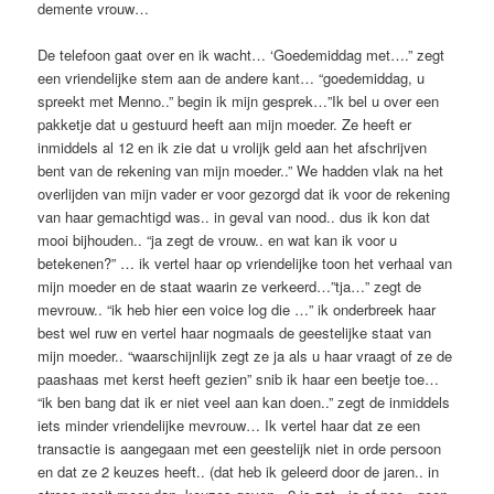
demente vrouw…
De telefoon gaat over en ik wacht… ‘Goedemiddag met….” zegt
een vriendelijke stem aan de andere kant… “goedemiddag, u
spreekt met Menno..” begin ik mijn gesprek…”Ik bel u over een
pakketje dat u gestuurd heeft aan mijn moeder. Ze heeft er
inmiddels al 12 en ik zie dat u vrolijk geld aan het afschrijven
bent van de rekening van mijn moeder..” We hadden vlak na het
overlijden van mijn vader er voor gezorgd dat ik voor de rekening
van haar gemachtigd was.. in geval van nood.. dus ik kon dat
mooi bijhouden.. “ja zegt de vrouw.. en wat kan ik voor u
betekenen?” … ik vertel haar op vriendelijke toon het verhaal van
mijn moeder en de staat waarin ze verkeerd…”tja…” zegt de
mevrouw.. “ik heb hier een voice log die …” ik onderbreek haar
best wel ruw en vertel haar nogmaals de geestelijke staat van
mijn moeder.. “waarschijnlijk zegt ze ja als u haar vraagt of ze de
paashaas met kerst heeft gezien” snib ik haar een beetje toe…
“ik ben bang dat ik er niet veel aan kan doen..” zegt de inmiddels
iets minder vriendelijke mevrouw… Ik vertel haar dat ze een
transactie is aangegaan met een geestelijk niet in orde persoon
en dat ze 2 keuzes heeft.. (dat heb ik geleerd door de jaren.. in