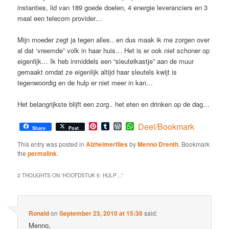
instanties, lid van 189 goede doelen, 4 energie leveranciers en 3
maal een telecom provider…
Mijn moeder zegt ja tegen alles.. en dus maak ik me zorgen over
al dat ‘vreemde” volk in haar huis… Het is er ook niet schoner op
eigenlijk… Ik heb inmiddels een “sleutelkastje” aan de muur
gemaakt omdat ze eigenlijk altijd haar sleutels kwijt is
tegenwoordig en de hulp er niet meer in kan…
Het belangrijkste blijft een zorg.. het eten en drinken op de dag…
Pinterest
Tumblr
WordPress
WhatsApp
Deel/Bookmark
Share
Post
This entry was posted in
Alzheimerfiles
by
Menno Drenth
. Bookmark
the
permalink
.
2 THOUGHTS ON “
HOOFDSTUK 5: HULP…
”
Ronald
on
September 23, 2010 at 15:38
said:
Menno,