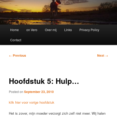
Main
Home
on Vero
Over mij
Links
Privacy Policy
menu
Contact
Post
←
Previous
Next
→
navigation
Hoofdstuk 5: Hulp…
Posted on
September 23, 2010
klik hier voor vorige hoofdstuk
Het is zover, mijn moeder verzorgt zich zelf niet meer. Wij halen