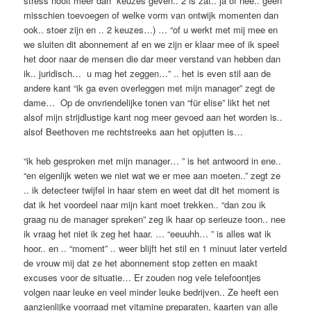
stress nooit meer dan keuzes geven.. 2 is zat.. ja of nee.. geen
misschien toevoegen of welke vorm van ontwijk momenten dan
ook.. stoer zijn en .. 2 keuzes…) … “of u werkt met mij mee en
we sluiten dit abonnement af en we zijn er klaar mee of ik speel
het door naar de mensen die dar meer verstand van hebben dan
ik.. juridisch… u mag het zeggen…” .. het is even stil aan de
andere kant “ik ga even overleggen met mijn manager” zegt de
dame… Op de onvriendelijke tonen van “für elise” likt het net
alsof mijn strijdlustige kant nog meer gevoed aan het worden is..
alsof Beethoven me rechtstreeks aan het opjutten is…
“ik heb gesproken met mijn manager… ” is het antwoord in ene..
“en eigenlijk weten we niet wat we er mee aan moeten..” zegt ze
.. ik detecteer twijfel in haar stem en weet dat dit het moment is
dat ik het voordeel naar mijn kant moet trekken.. “dan zou ik
graag nu de manager spreken” zeg ik haar op serieuze toon.. nee
ik vraag het niet ik zeg het haar. … “eeuuhh… ” is alles wat ik
hoor.. en .. “moment” .. weer blijft het stil en 1 minuut later verteld
de vrouw mij dat ze het abonnement stop zetten en maakt
excuses voor de situatie… Er zouden nog vele telefoontjes
volgen naar leuke en veel minder leuke bedrijven.. Ze heeft een
aanzienlijke voorraad met vitamine preparaten, kaarten van alle