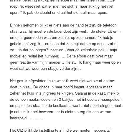
roept “ik weet niet wat er met het slot is maar ik krijg het niet
open..” Ik pak de sleutel en draai het slot zelf maar open..
Binnen gekomen blijkt er niets aan de hand te zijn, de telefoon
staat waar hij moet en de lader doet zijn werk.. de steker zit er in
en er is geen reden waarom ze niet op zou nemen. “ik heb je
gebeld ma” zeg ik .. en hoop dat ze zegt dat ze op depot zat of
zo.. “is dat zo jongen?” zegt ze.. Voor de zekerheid pak ik mijn
mobiel en redial het nummer. …. De telefoon gaat over maar
geen reactie van mijn moeder… niets… Ik hang maar weer op en
weet dat we weer een stapje verder zijn…
Het gas is afgesloten thuis want ik weet niet wat ze af en toe
doet in huis.. De chaos in haar hoofd begint langzaam maar
zeker het huis in zijn greep te krijgen. Salami in de kast, melk bij
de schoonmaakmiddelen en 3 bakjes met inhoud als haarspelden
en papiertjes staan in de koelkast… want.. dat soort dingen moet
je natuurlijk koel bewaren.. er is niets zo erg als een warme
haarspeld…. …. ….
Het CIZ blijkt de instelling te zijn die we moeten hebben. Zij