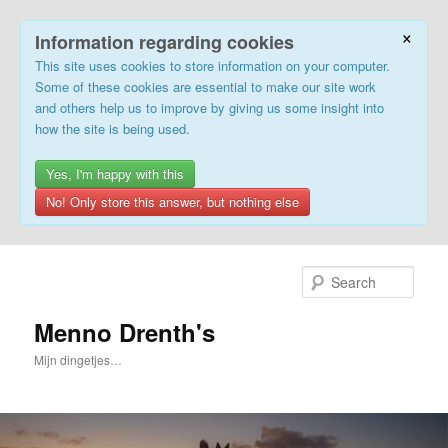
×
Information regarding cookies
This site uses cookies to store information on your computer.
Some of these cookies are essential to make our site work
and others help us to improve by giving us some insight into
how the site is being used.
Yes, I'm happy with this
No! Only store this answer, but nothing else
Skip
to
Sear
primary
content
Menno Drenth's
Mijn dingetjes…