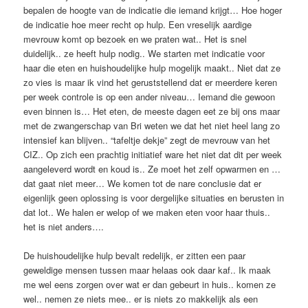
bepalen de hoogte van de indicatie die iemand krijgt… Hoe hoger
de indicatie hoe meer recht op hulp. Een vreselijk aardige
mevrouw komt op bezoek en we praten wat.. Het is snel
duidelijk.. ze heeft hulp nodig.. We starten met indicatie voor
haar die eten en huishoudelijke hulp mogelijk maakt.. Niet dat ze
zo vies is maar ik vind het geruststellend dat er meerdere keren
per week controle is op een ander niveau… Iemand die gewoon
even binnen is… Het eten, de meeste dagen eet ze bij ons maar
met de zwangerschap van Bri weten we dat het niet heel lang zo
intensief kan blijven.. “tafeltje dekje” zegt de mevrouw van het
CIZ.. Op zich een prachtig initiatief ware het niet dat dit per week
aangeleverd wordt en koud is.. Ze moet het zelf opwarmen en …
dat gaat niet meer… We komen tot de nare conclusie dat er
eigenlijk geen oplossing is voor dergelijke situaties en berusten in
dat lot.. We halen er welop of we maken eten voor haar thuis..
het is niet anders….
De huishoudelijke hulp bevalt redelijk, er zitten een paar
geweldige mensen tussen maar helaas ook daar kaf.. Ik maak
me wel eens zorgen over wat er dan gebeurt in huis.. komen ze
wel.. nemen ze niets mee.. er is niets zo makkelijk als een