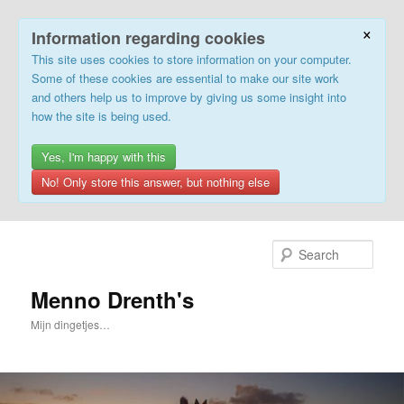
×
Information regarding cookies
This site uses cookies to store information on your computer.
Some of these cookies are essential to make our site work
and others help us to improve by giving us some insight into
how the site is being used.
Yes, I'm happy with this
No! Only store this answer, but nothing else
Skip
to
Sear
primary
content
Menno Drenth's
Mijn dingetjes…