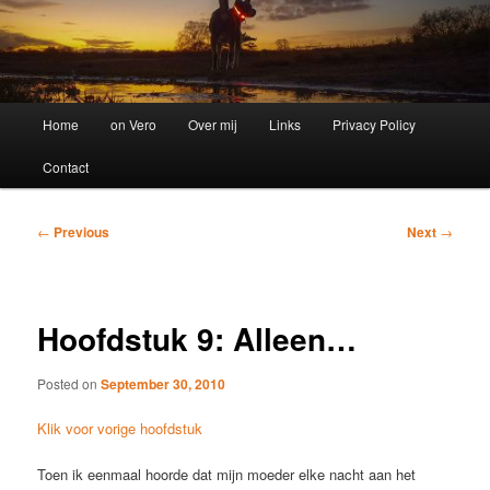
Main
Home
on Vero
Over mij
Links
Privacy Policy
menu
Contact
Post
←
Previous
Next
→
navigation
Hoofdstuk 9: Alleen…
Posted on
September 30, 2010
Klik voor vorige hoofdstuk
Toen ik eenmaal hoorde dat mijn moeder elke nacht aan het