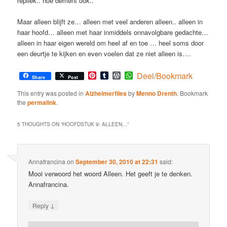
repliek.. hoe dement ook..
Maar alleen blijft ze… alleen met veel anderen alleen.. alleen in
haar hoofd… alleen met haar inmiddels onnavolgbare gedachte…
alleen in haar eigen wereld om heel af en toe … heel soms door
een deurtje te kijken en even voelen dat ze niet alleen is….
Pinterest
Tumblr
WordPress
WhatsApp
Deel/Bookmark
Share
Post
This entry was posted in
Alzheimerfiles
by
Menno Drenth
. Bookmark
the
permalink
.
5 THOUGHTS ON “
HOOFDSTUK 9: ALLEEN…
”
Annafrancina
on
September 30, 2010 at 22:31
said:
Mooi verwoord het woord Alleen. Het geeft je te denken.
Annafrancina.
↓
Reply