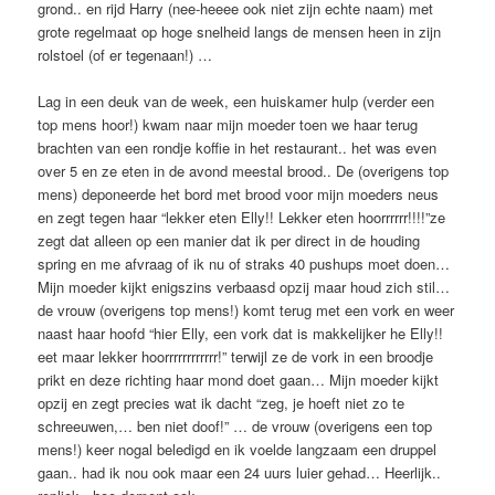
grond.. en rijd Harry (nee-heeee ook niet zijn echte naam) met
grote regelmaat op hoge snelheid langs de mensen heen in zijn
rolstoel (of er tegenaan!) …
Lag in een deuk van de week, een huiskamer hulp (verder een
top mens hoor!) kwam naar mijn moeder toen we haar terug
brachten van een rondje koffie in het restaurant.. het was even
over 5 en ze eten in de avond meestal brood.. De (overigens top
mens) deponeerde het bord met brood voor mijn moeders neus
en zegt tegen haar “lekker eten Elly!! Lekker eten hoorrrrrr!!!!”ze
zegt dat alleen op een manier dat ik per direct in de houding
spring en me afvraag of ik nu of straks 40 pushups moet doen…
Mijn moeder kijkt enigszins verbaasd opzij maar houd zich stil…
de vrouw (overigens top mens!) komt terug met een vork en weer
naast haar hoofd “hier Elly, een vork dat is makkelijker he Elly!!
eet maar lekker hoorrrrrrrrrrrr!” terwijl ze de vork in een broodje
prikt en deze richting haar mond doet gaan… Mijn moeder kijkt
opzij en zegt precies wat ik dacht “zeg, je hoeft niet zo te
schreeuwen,… ben niet doof!” … de vrouw (overigens een top
mens!) keer nogal beledigd en ik voelde langzaam een druppel
gaan.. had ik nou ook maar een 24 uurs luier gehad… Heerlijk..