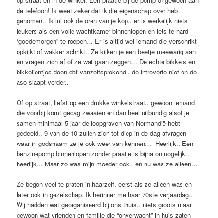
op straat en in de winkel. Een praatje bij de pomp of gewoon aan
de telefoon! Ik weet zeker dat ik die eigenschap over heb
genomen.. Ik lul ook de oren van je kop.. er is werkelijk niets
leukers als een volle wachtkamer binnenlopen en iets te hard
“goedemorgen” te roepen… Er is altijd wel iemand die verschrikt
opkijkt of wakker schrikt.. Ze kijken je een beetje meewarig aan
en vragen zich af of ze wat gaan zeggen… De echte bikkels en
bikkelientjes doen dat vanzelfsprekend.. de introverte niet en de
aso slaapt verder..
Of op straat, liefst op een drukke winkelstraat.. gewoon iemand
die voorbij komt gedag zwaaien en dan heel uitbundig alsof je
samen minimaal 5 jaar de loopgraven van Normandië hebt
gedeeld.. 9 van de 10 zullen zich tot diep in de dag afvragen
waar in godsnaam ze je ook weer van kennen… Heerlijk.. Een
benzinepomp binnenlopen zonder praatje is bijna onmogelijk..
heerlijk… Maar zo was mijn moeder ook.. en nu was ze alleen…
Ze begon veel te praten in haarzelf, eerst als ze alleen was en
later ook in gezelschap. Ik herinner me haar 70ste verjaardag..
Wij hadden wat georganiseerd bij ons thuis.. niets groots maar
gewoon wat vrienden en familie die “onverwacht” in huis zaten