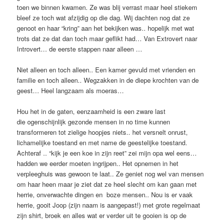
toen we binnen kwamen. Ze was blij verrast maar heel stiekem
bleef ze toch wat afzijdig op die dag. Wij dachten nog dat ze
genoot en haar “kring” aan het bekijken was.. hopelijk met wat
trots dat ze dat dan toch maar geflikt had… Van Extrovert naar
Introvert… de eerste stappen naar alleen …
Niet alleen en toch alleen.. Een kamer gevuld met vrienden en
familie en toch alleen.. Wegzakken in de diepe krochten van de
geest… Heel langzaam als moeras…
Hou het in de gaten, eenzaamheid is een zware last
die ogenschijnlijk gezonde mensen in no time kunnen
transformeren tot zielige hoopjes niets.. het versnelt onrust,
lichamelijke toestand en met name de geestelijke toestand.
Achteraf .. “kijk je een koe in zijn reet” zei mijn opa wel eens…
hadden we eerder moeten ingrijpen.. Het opnemen in het
verpleeghuis was gewoon te laat.. Ze geniet nog wel van mensen
om haar heen maar je ziet dat ze heel slecht om kan gaan met
herrie, onverwachte dingen en boze mensen.. Nou is er vaak
herrie, gooit Joop (zijn naam is aangepast!) met grote regelmaat
zijn shirt, broek en alles wat er verder uit te gooien is op de