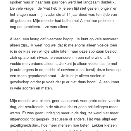
spoken was in haar huis pas toen werd het langzaam duidelijk.
De vele vragen, de “wat heb ik je een tijd niet gezien jongen” en
het vragen naar mijn vader die al 14 jaar dood was ten tijde van
dit gebeuren. Mijn moeder had buiten het Alzheimer probleem
nog een probleem… ze was alleen…
Alleen, een lastig definieerbaar begrip. Je kunt op vele manieren
alleen zijn.. ik weet nog wel dat ik me enorm alleen voelde toen
ik in de klas een windje wilde laten maar deze spontaan besloot
zich op atomair niveau te veranderen in een natte wind… ik
voelde me verdomd alleen… Je kunt je alleen voelen als je met
je auto ergens in de middel of nowhere staat terwijl deze bovenop
een steen geparkeerd staat… Je kunt je alleen voelen in
gezelschap omdat je voelt dat je er niet thuis hoort.. Alleen komt
in vele soorten en maten.
Mijn moeder was alleen, geen aanspraak voor grote delen van de
dag, dat resulteerde in de situatie dat er geen prikkelingen meer
waren. Er was geen uitdaging meer in de dag, ze werd niet meer
uitgenodigd tot gesprek, discussie of anders. Het was altijd een
gezelligheidsdier.. hoe meer mensen hoe beter.. Lekker kletsen