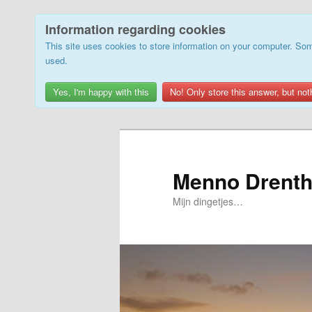
Information regarding cookies
This site uses cookies to store information on your computer. Som
used.
Yes, I'm happy with this
No! Only store this answer, but not
Skip
to
primary
Menno Drenth
content
Mijn dingetjes…