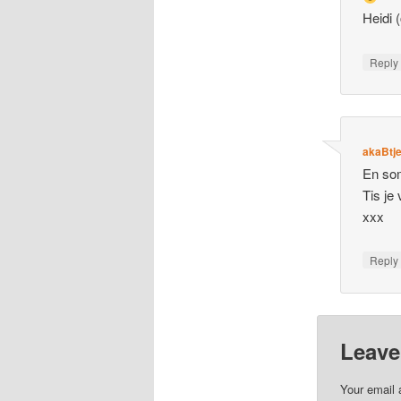
Heidi
Repl
akaBtj
En so
Tis je 
xxx
Repl
Leave
Your email 