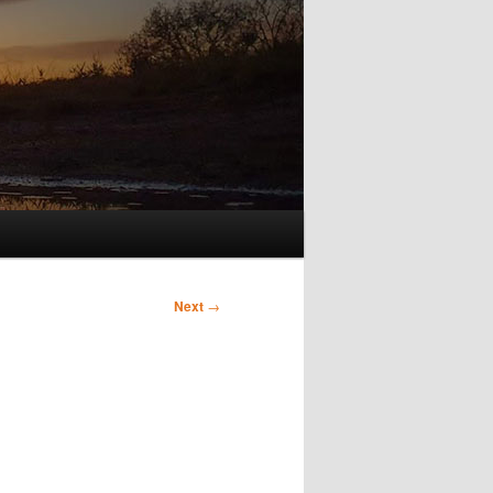
Next
→