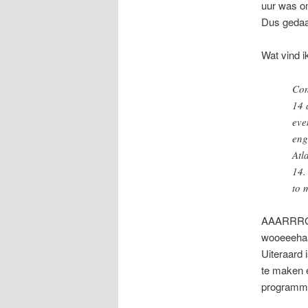
uur was om
Dus gedaa
Wat vind 
Con
14 
eve
eng
Atl
14.
to 
AAARRRGG
wooeeehaaa
Uiteraard 
te maken e
programm