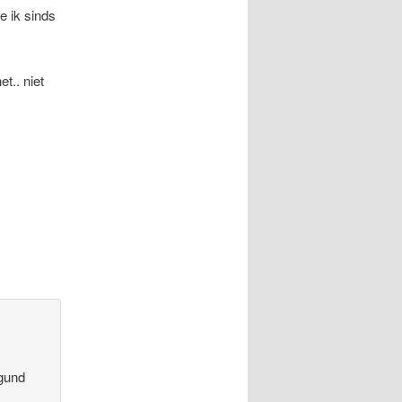
e ik sinds
t.. niet
egund