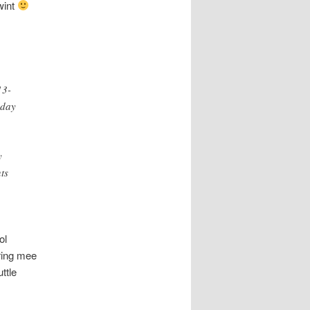
wint
13-
-day
y
ts
ol
ering mee
ttle