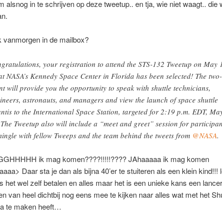
 alsnog in te schrijven op deze tweetup.. en tja, wie niet waagt.. die 
n.
ik vanmorgen in de mailbox?
gratulations, your registration to attend the STS-132 Tweetup on May 
at NASA’s Kennedy Space Center in Florida has been selected! The two
nt will provide you the opportunity to speak with shuttle technicians,
ineers, astronauts, and managers and view the launch of space shuttle
antis to the International Space Station, targeted for 2:19 p.m. EDT, Ma
 The Tweetup also will include a “meet and greet” session for participan
mingle with fellow Tweeps and the team behind the tweets from
@NASA
.
HHHHH ik mag komen????!!!!!???? JAhaaaaa ik mag komen
aa> Daar sta je dan als bijna 40’er te stuiteren als een klein kind!!! l
is het wel zelf betalen en alles maar het is een unieke kans een lanc
n van heel dichtbij nog eens mee te kijken naar alles wat met het Shu
a te maken heeft…