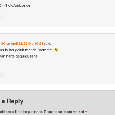
 (@PhotoAmbiance)
↓
y
e100
on
April 22, 2010 at 03:33
said:
ms is het geluk met de "domme"
van harte gegund, liefje
↓
y
 a Reply
*
address will not be published.
Required fields are marked