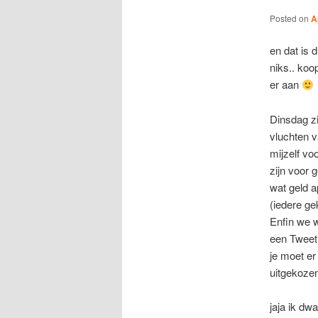
Posted on
A
en dat is d
niks.. koo
er aan
Dinsdag zi
vluchten v
mijzelf v
zijn voor 
wat geld a
(iedere ge
Enfin we w
een Tweet
je moet er
uitgekozen
jaja ik dw