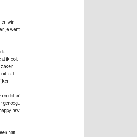
t en win
en je went
 de
t ik ooit
e zaken
oit zelf
ijken
ien dat er
r genoeg..
 happy few
een half