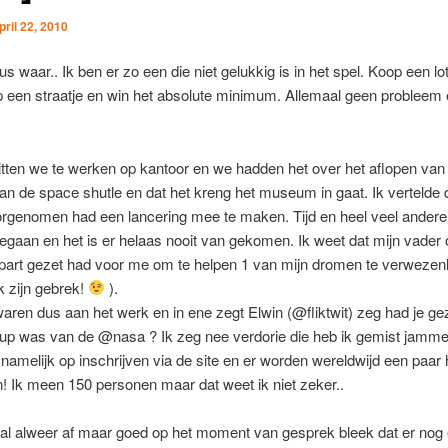
pril 22, 2010
us waar.. Ik ben er zo een die niet gelukkig is in het spel. Koop een lo
p een straatje en win het absolute minimum. Allemaal geen probleem 
tten we te werken op kantoor en we hadden het over het aflopen van
an de space shutle en dat het kreng het museum in gaat. Ik vertelde da
oorgenomen had een lancering mee te maken. Tijd en heel veel ander
gegaan en het is er helaas nooit van gekomen. Ik weet dat mijn vader o
part gezet had voor me om te helpen 1 van mijn dromen te verwezenl
k zijn gebrek!
).
aren dus aan het werk en in ene zegt Elwin (@fliktwit) zeg had je gez
up was van de @nasa ? Ik zeg nee verdorie die heb ik gemist jamme
 namelijk op inschrijven via de site en er worden wereldwijd een paar
! Ik meen 150 personen maar dat weet ik niet zeker..
aal alweer af maar goed op het moment van gesprek bleek dat er nog 