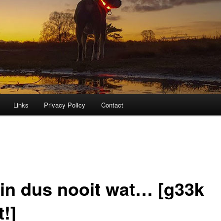
Links
Privacy Policy
Contact
win dus nooit wat… [g33k
t!]