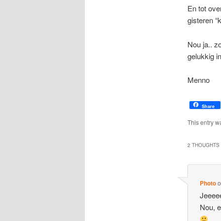
En tot ove
gisteren “
Nou ja.. z
gelukkig in
Menno
Share
This entry w
2 THOUGHTS 
Photo
Jeeeee
Nou, ee