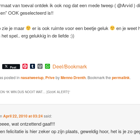
rmaat van toeval ontdek ik ook nog dat een mede tweep ( @Arvid ) di
ken” OOK geselecteerd is!!
o zie je maar
er is ook ruimte voor een beetje geluk
en je weet he
 het spel.. erg gelukkig in de liefde :))
Pinterest
Tumblr
WordPress
WhatsApp
Deel/Bookmark
Post
as posted in
nasatweetup
,
Prive
by
Menno Drenth
. Bookmark the
permalink
.
ON “
IK WIN DUS NOOIT WAT… [G33K ALERT!]
”
on
April 22, 2010 at 03:24
said:
eee, wat ontzettend gaaf!!!
n felicitatie is hier zeker op zijn plaats, geweldig hoor, het is je zo g