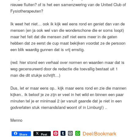
nieuwe fluiten? of is het een samenzwering van de United Club of
Fysiotherapeuten?
Ik weet het niet… ook ik kijk wel eens rond en geniet dan van de
mensen (en ja ook wel van die wonderschone die er soms loopt)
maar het feit dat die mensen zelf niet eens meer in de gaten
hebben dat ze eerst de cup maat bekijken voordat ze de persoon
een blik waardig gunnen dat is vrij ernstig.
(red: hier stond een verhaal over normen en waarden maar dat is
weg gecensureerd door de redactie die toevallig bestaat uit 1
man die dit stukje schrijft…)
Dus, let er maar eens op.. kijk maar eens rond en zie die mannen
kijken.. ik beloof je ze zijn er veel in het wild en binnen een paar
minuten tel je er minimaal 2 (er vanuit gaande dat je niet in een
godverlaten stuk niemandsland woont of in Limburg!) ..
Menno
Pinterest
Tumblr
WordPress
WhatsApp
Deel/Bookmark
Share
Post