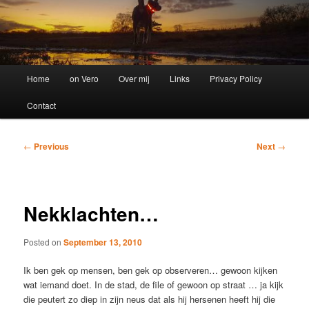
Main
Home
on Vero
Over mij
Links
Privacy Policy
menu
Contact
Post
←
Previous
Next
→
navigation
Nekklachten…
Posted on
September 13, 2010
Ik ben gek op mensen, ben gek op observeren… gewoon kijken
wat iemand doet. In de stad, de file of gewoon op straat … ja kijk
die peutert zo diep in zijn neus dat als hij hersenen heeft hij die