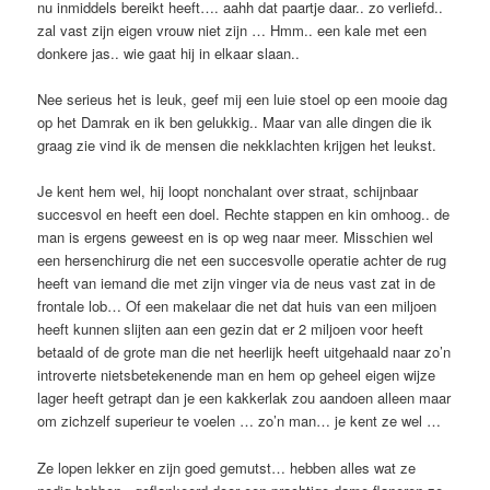
nu inmiddels bereikt heeft…. aahh dat paartje daar.. zo verliefd..
zal vast zijn eigen vrouw niet zijn … Hmm.. een kale met een
donkere jas.. wie gaat hij in elkaar slaan..
Nee serieus het is leuk, geef mij een luie stoel op een mooie dag
op het Damrak en ik ben gelukkig.. Maar van alle dingen die ik
graag zie vind ik de mensen die nekklachten krijgen het leukst.
Je kent hem wel, hij loopt nonchalant over straat, schijnbaar
succesvol en heeft een doel. Rechte stappen en kin omhoog.. de
man is ergens geweest en is op weg naar meer. Misschien wel
een hersenchirurg die net een succesvolle operatie achter de rug
heeft van iemand die met zijn vinger via de neus vast zat in de
frontale lob… Of een makelaar die net dat huis van een miljoen
heeft kunnen slijten aan een gezin dat er 2 miljoen voor heeft
betaald of de grote man die net heerlijk heeft uitgehaald naar zo’n
introverte nietsbetekenende man en hem op geheel eigen wijze
lager heeft getrapt dan je een kakkerlak zou aandoen alleen maar
om zichzelf superieur te voelen … zo’n man… je kent ze wel …
Ze lopen lekker en zijn goed gemutst… hebben alles wat ze