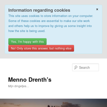
×
Information regarding cookies
This site uses cookies to store information on your computer.
Some of these cookies are essential to make our site work
and others help us to improve by giving us some insight into
how the site is being used.
Yes, I'm happy with this
No! Only store this answer, but nothing else
Skip
to
Sear
primary
content
Menno Drenth's
Mijn dingetjes…