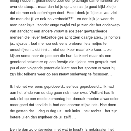
nodig hebben.. geflankeerd door een prachtige dame flaneren ze
over de stoep… maar dan let je op… en als je goed kijkt zie je
dat de man nek oefeningen doet. Eerst denk je “sjezus wat ziet
die man dat jij ze nek zo verdraaid??”.. en dan kijk je waar de
man naar kijkt.. zonder enige twijfel zul je zien dat het onderwerp
van aandacht een andere vrouw is (de zeer gewaardeerde
mensen die liever hetzelfde geslacht zien daargelaten.. ja homo’s
ja.. sjezus.. laat me nou ook eens proberen iets netjes te
omschrijven… duhhh) … niet een keer maar elke keer…. ze
kijken soms naar de persoon die hun flankeert maar als een
geoefend netwerker op een feestje die tijdens een gesprek met
jou al een volgende potentiële klant aan het spotten is weet hij
zijn blik telkens weer op een nieuw onderwerp te focussen…
Ik heb het wel eens geprobeerd.. serieus geprobeerd… ik had
aan het einde van de dag geen nek meer over. Wellicht had ik
ook niet op een mooie zomerdag het damrak moeten afwandelen
maar goed dat terzijde ik had een enorme stijve nek. Hoe doen
die gasten dat .. dag in dag uit.. nek links.. nek rechts.. het zijn
betere uilen dan mijnheer de uil zelf! …
Ben je dan zo ontevreden met wat je loopt? Is nekdraaien het