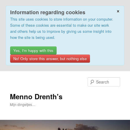
×
Information regarding cookies
This site uses cookies to store information on your computer.
Some of these cookies are essential to make our site work
and others help us to improve by giving us some insight into
how the site is being used.
Yes, I'm happy with this
No! Only store this answer, but nothing else
Skip
to
Sear
primary
content
Menno Drenth's
Mijn dingetjes…