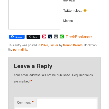
the way!
Twitter rules..
Menno
Pinterest
Tumblr
WordPress
WhatsApp
Deel/Bookmark
Share
Post
This entry was posted in
Prive
,
twitter
by
Menno Drenth
. Bookmark
the
permalink
.
Leave a Reply
Your email address will not be published.
Required fields
*
are marked
*
Comment