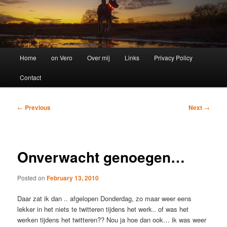
Main
Home
on Vero
Over mij
Links
Privacy Policy
menu
Contact
Post
←
Previous
Next
→
navigation
Onverwacht genoegen…
Posted on
February 13, 2010
Daar zat ik dan .. afgelopen Donderdag, zo maar weer eens
lekker in het niets te twitteren tijdens het werk.. of was het
werken tijdens het twitteren?? Nou ja hoe dan ook… ik was weer