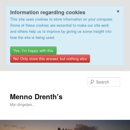
×
Information regarding cookies
This site uses cookies to store information on your computer.
Some of these cookies are essential to make our site work
and others help us to improve by giving us some insight into
how the site is being used.
Yes, I'm happy with this
No! Only store this answer, but nothing else
Skip
to
Sear
primary
content
Menno Drenth's
Mijn dingetjes…