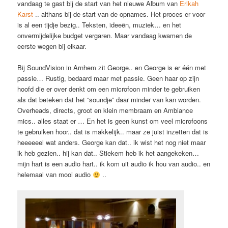
vandaag te gast bij de start van het nieuwe Album van
Erikah
Karst
.. althans bij de start van de opnames. Het proces er voor
is al een tijdje bezig.. Teksten, ideeën, muziek… en het
onvermijdelijke budget vergaren. Maar vandaag kwamen de
eerste wegen bij elkaar.
Bij SoundVision in Arnhem zit George.. en George is er één met
passie… Rustig, bedaard maar met passie. Geen haar op zijn
hoofd die er over denkt om een microfoon minder te gebruiken
als dat beteken dat het “soundje” daar minder van kan worden.
Overheads, directs, groot en klein membraam en Ambiance
mics.. alles staat er … En het is geen kunst om veel microfoons
te gebruiken hoor.. dat is makkelijk.. maar ze juist inzetten dat is
heeeeeel wat anders. George kan dat.. ik wist het nog niet maar
ik heb gezien.. hij kan dat.. Stiekem heb ik het aangekeken…
mijn hart is een audio hart.. ik kom uit audio ik hou van audio.. en
helemaal van mooi audio
..