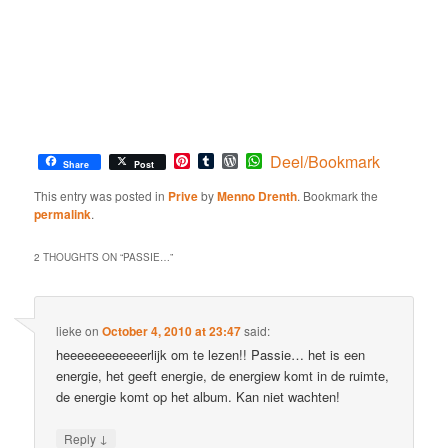
Pinterest
Tumblr
WordPress
WhatsApp
Deel/Bookmark
Share
Post
This entry was posted in
Prive
by
Menno Drenth
. Bookmark the
permalink
.
2 THOUGHTS ON “
PASSIE…
”
lieke
on
October 4, 2010 at 23:47
said:
heeeeeeeeeeeerlijk om te lezen!! Passie… het is een
energie, het geeft energie, de energiew komt in de ruimte,
de energie komt op het album. Kan niet wachten!
↓
Reply