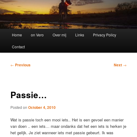
Main
Home
on Vero
Over mij
Links
Privacy Policy
menu
Contact
Post
←
Previous
Next
→
navigation
Passie…
Posted on
October 4, 2010
Wat is passie toch een mooi iets.. Het is een gevoel een manier
van doen .. een iets… maar ondanks dat het een iets is herken je
het gelijk. Je ziet wanneer iets met passie gebeurt. Ik was