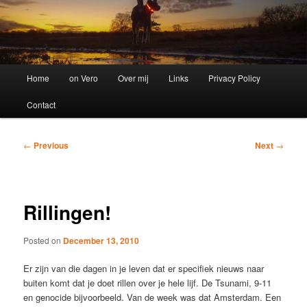
Main
Home
on Vero
Over mij
Links
Privacy Policy
menu
Contact
Post
←
Previous
Next
→
navigation
Rillingen!
Posted on
December 13, 2010
Er zijn van die dagen in je leven dat er specifiek nieuws naar
buiten komt dat je doet rillen over je hele lijf. De Tsunami, 9-11
en genocide bijvoorbeeld. Van de week was dat Amsterdam. Een