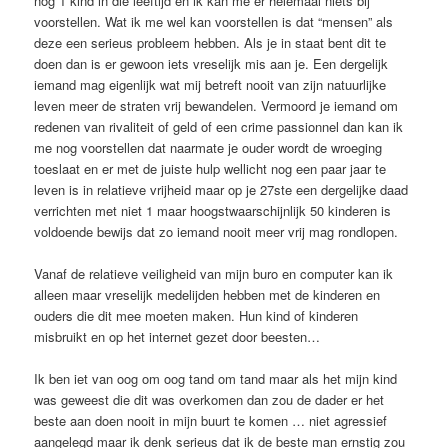
nog 1 kind in die leeftijd en ik kan me er helemaal niets bij
voorstellen. Wat ik me wel kan voorstellen is dat “mensen” als
deze een serieus probleem hebben. Als je in staat bent dit te
doen dan is er gewoon iets vreselijk mis aan je. Een dergelijk
iemand mag eigenlijk wat mij betreft nooit van zijn natuurlijke
leven meer de straten vrij bewandelen. Vermoord je iemand om
redenen van rivaliteit of geld of een crime passionnel dan kan ik
me nog voorstellen dat naarmate je ouder wordt de wroeging
toeslaat en er met de juiste hulp wellicht nog een paar jaar te
leven is in relatieve vrijheid maar op je 27ste een dergelijke daad
verrichten met niet 1 maar hoogstwaarschijnlijk 50 kinderen is
voldoende bewijs dat zo iemand nooit meer vrij mag rondlopen.
Vanaf de relatieve veiligheid van mijn buro en computer kan ik
alleen maar vreselijk medelijden hebben met de kinderen en
ouders die dit mee moeten maken. Hun kind of kinderen
misbruikt en op het internet gezet door beesten…
Ik ben iet van oog om oog tand om tand maar als het mijn kind
was geweest die dit was overkomen dan zou de dader er het
beste aan doen nooit in mijn buurt te komen … niet agressief
aangelegd maar ik denk serieus dat ik de beste man ernstig zou