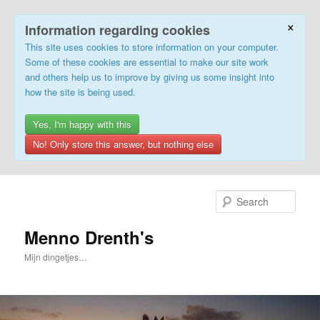
×
Information regarding cookies
This site uses cookies to store information on your computer.
Some of these cookies are essential to make our site work
and others help us to improve by giving us some insight into
how the site is being used.
Yes, I'm happy with this
No! Only store this answer, but nothing else
Skip
to
Sear
primary
content
Menno Drenth's
Mijn dingetjes…