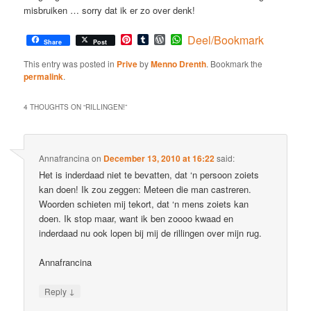
misbruiken … sorry dat ik er zo over denk!
Pinterest
Tumblr
WordPress
WhatsApp
Deel/Bookmark
Share
Post
This entry was posted in
Prive
by
Menno Drenth
. Bookmark the
permalink
.
4 THOUGHTS ON “
RILLINGEN!
”
Annafrancina
on
December 13, 2010 at 16:22
said:
Het is inderdaad niet te bevatten, dat ‘n persoon zoiets
kan doen! Ik zou zeggen: Meteen die man castreren.
Woorden schieten mij tekort, dat ‘n mens zoiets kan
doen. Ik stop maar, want ik ben zoooo kwaad en
inderdaad nu ook lopen bij mij de rillingen over mijn rug.
Annafrancina
↓
Reply