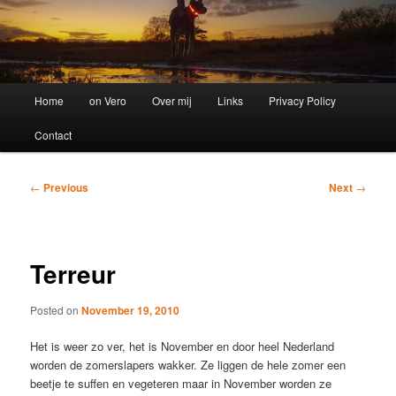
Main
Home
on Vero
Over mij
Links
Privacy Policy
menu
Contact
Post
←
Previous
Next
→
navigation
Terreur
Posted on
November 19, 2010
Het is weer zo ver, het is November en door heel Nederland
worden de zomerslapers wakker. Ze liggen de hele zomer een
beetje te suffen en vegeteren maar in November worden ze