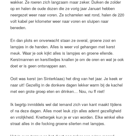
wakker. Ze roeren zich langzaam maar zeker. Duiken de zolder
op en halen de oude dozen die ze vorig jaar Januari hebben
neergezet weer naar voren. Ze scharrelen wat rond, halen de 220
volt kabel per kilometer weer naar voren en sluipen naar
beneden.
En dan plots en onverwacht staan ze overal, groene zooi en
lampjes in de handen. Alles is weer vol gehangen met kerst
meuk. Waar je ook kijkt alles is lampjes en groene ellende.
Kerstmannen en kerstliedjes knallen je om de oren en wat je ook
doet er is geen ontsnappen aan.
Ooit was kerst (en Sinterklaas) het ding van het jaar. Je keek er
naar uit! Gezellig in de donkere dagen lekker warm bij de kachel
met een grote groep eten en drinken… Nou, nu ff niet!
Ik begrijp inmiddels wel dat iemand zich van kant maakt tijdens
of na deze dagen. Alles moet leuk zijn alles ademt gezelligheid
en vrolijkheid. Knettergek kun je er van worden. Elke winkel elke
straat alles in die focking groene slierten met lampjes.