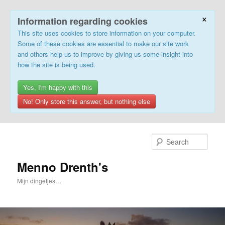
×
Information regarding cookies
This site uses cookies to store information on your computer.
Some of these cookies are essential to make our site work
and others help us to improve by giving us some insight into
how the site is being used.
Yes, I'm happy with this
No! Only store this answer, but nothing else
Skip
to
Sear
primary
content
Menno Drenth's
Mijn dingetjes…