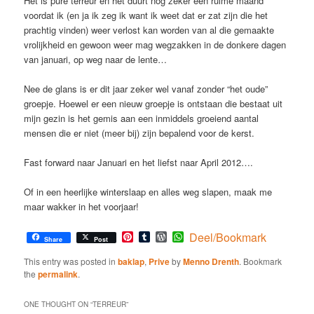
Het is pure terreur en het duurt nog zeker een ruime maand
voordat ik (en ja ik zeg ik want ik weet dat er zat zijn die het
prachtig vinden) weer verlost kan worden van al die gemaakte
vrolijkheid en gewoon weer mag wegzakken in de donkere dagen
van januari, op weg naar de lente…
Nee de glans is er dit jaar zeker wel vanaf zonder “het oude”
groepje. Hoewel er een nieuw groepje is ontstaan die bestaat uit
mijn gezin is het gemis aan een inmiddels groeiend aantal
mensen die er niet (meer bij) zijn bepalend voor de kerst.
Fast forward naar Januari en het liefst naar April 2012….
Of in een heerlijke winterslaap en alles weg slapen, maak me
maar wakker in het voorjaar!
Pinterest
Tumblr
WordPress
WhatsApp
Deel/Bookmark
Share
Post
This entry was posted in
baklap
,
Prive
by
Menno Drenth
. Bookmark
the
permalink
.
ONE THOUGHT ON “
TERREUR
”