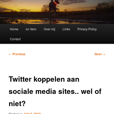
Main
Home
on Vero
Over mij
Links
Privacy Policy
menu
Contact
Post
←
Previous
Next
→
navigation
Twitter koppelen aan
sociale media sites.. wel of
niet?
Posted on
July 5, 2010