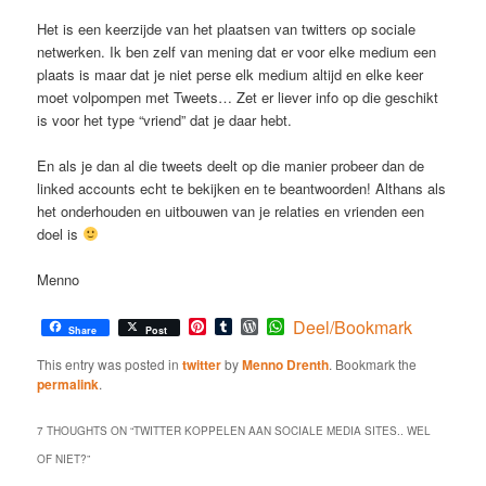
Het is een keerzijde van het plaatsen van twitters op sociale
netwerken. Ik ben zelf van mening dat er voor elke medium een
plaats is maar dat je niet perse elk medium altijd en elke keer
moet volpompen met Tweets… Zet er liever info op die geschikt
is voor het type “vriend” dat je daar hebt.
En als je dan al die tweets deelt op die manier probeer dan de
linked accounts echt te bekijken en te beantwoorden! Althans als
het onderhouden en uitbouwen van je relaties en vrienden een
doel is
Menno
Pinterest
Tumblr
WordPress
WhatsApp
Deel/Bookmark
Share
Post
This entry was posted in
twitter
by
Menno Drenth
. Bookmark the
permalink
.
7 THOUGHTS ON “
TWITTER KOPPELEN AAN SOCIALE MEDIA SITES.. WEL
OF NIET?
”