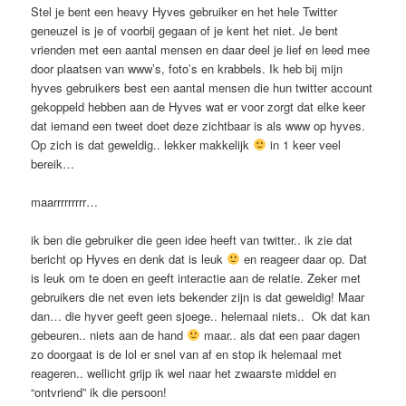
Stel je bent een heavy Hyves gebruiker en het hele Twitter
geneuzel is je of voorbij gegaan of je kent het niet. Je bent
vrienden met een aantal mensen en daar deel je lief en leed mee
door plaatsen van www’s, foto’s en krabbels. Ik heb bij mijn
hyves gebruikers best een aantal mensen die hun twitter account
gekoppeld hebben aan de Hyves wat er voor zorgt dat elke keer
dat iemand een tweet doet deze zichtbaar is als www op hyves.
Op zich is dat geweldig.. lekker makkelijk
in 1 keer veel
bereik…
maarrrrrrrrr…
ik ben die gebruiker die geen idee heeft van twitter.. ik zie dat
bericht op Hyves en denk dat is leuk
en reageer daar op. Dat
is leuk om te doen en geeft interactie aan de relatie. Zeker met
gebruikers die net even iets bekender zijn is dat geweldig! Maar
dan… die hyver geeft geen sjoege.. helemaal niets.. Ok dat kan
gebeuren.. niets aan de hand
maar.. als dat een paar dagen
zo doorgaat is de lol er snel van af en stop ik helemaal met
reageren.. wellicht grijp ik wel naar het zwaarste middel en
“ontvriend” ik die persoon!