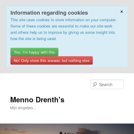
×
Information regarding cookies
This site uses cookies to store information on your computer.
Some of these cookies are essential to make our site work
and others help us to improve by giving us some insight into
how the site is being used.
Yes, I'm happy with this
No! Only store this answer, but nothing else
Skip
to
Sear
primary
content
Menno Drenth's
Mijn dingetjes…