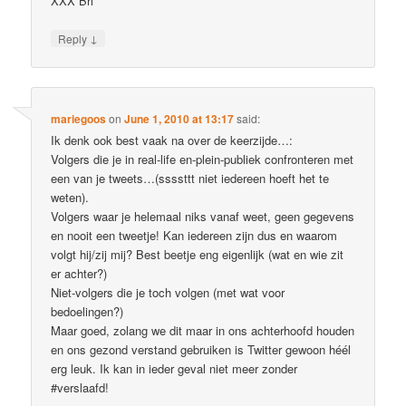
XXX Bri
↓
Reply
mariegoos
on
June 1, 2010 at 13:17
said:
Ik denk ook best vaak na over de keerzijde…:
Volgers die je in real-life en-plein-publiek confronteren met
een van je tweets…(ssssttt niet iedereen hoeft het te
weten).
Volgers waar je helemaal niks vanaf weet, geen gegevens
en nooit een tweetje! Kan iedereen zijn dus en waarom
volgt hij/zij mij? Best beetje eng eigenlijk (wat en wie zit
er achter?)
Niet-volgers die je toch volgen (met wat voor
bedoelingen?)
Maar goed, zolang we dit maar in ons achterhoofd houden
en ons gezond verstand gebruiken is Twitter gewoon héél
erg leuk. Ik kan in ieder geval niet meer zonder
#verslaafd!