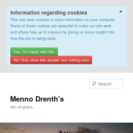
×
Information regarding cookies
This site uses cookies to store information on your computer.
Some of these cookies are essential to make our site work
and others help us to improve by giving us some insight into
how the site is being used.
Yes, I'm happy with this
No! Only store this answer, but nothing else
Skip
to
Sear
primary
content
Menno Drenth's
Mijn dingetjes…