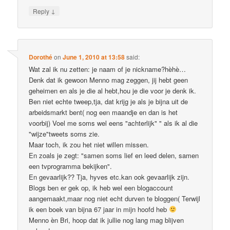
↓
Reply
Dorothé
on
June 1, 2010 at 13:58
said:
Wat zal ik nu zetten: je naam of je nickname?hèhè…
Denk dat ik gewoon Menno mag zeggen, jij hebt geen
geheimen en als je die al hebt,hou je die voor je denk ik.
Ben niet echte tweep,tja, dat krijg je als je bijna uit de
arbeidsmarkt bent( nog een maandje en dan is het
voorbij) Voel me soms wel eens "achterlijk" " als ik al die
"wijze"tweets soms zie.
Maar toch, ik zou het niet willen missen.
En zoals je zegt: "samen soms lief en leed delen, samen
een tvprogramma bekijken".
En gevaarlijk?? Tja, hyves etc.kan ook gevaarlijk zijn.
Blogs ben er gek op, ik heb wel een blogaccount
aangemaakt,maar nog niet echt durven te bloggen( Terwijl
ik een boek van bijna 67 jaar in mijn hoofd heb
Menno èn Bri, hoop dat ik jullie nog lang mag blijven