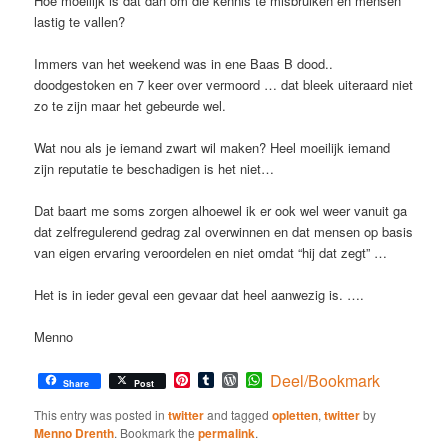
Hoe moeilijk is dat dan om die kennis te misbruiken en mensen
lastig te vallen?
Immers van het weekend was in ene Baas B dood..
doodgestoken en 7 keer over vermoord … dat bleek uiteraard niet
zo te zijn maar het gebeurde wel.
Wat nou als je iemand zwart wil maken? Heel moeilijk iemand
zijn reputatie te beschadigen is het niet…
Dat baart me soms zorgen alhoewel ik er ook wel weer vanuit ga
dat zelfregulerend gedrag zal overwinnen en dat mensen op basis
van eigen ervaring veroordelen en niet omdat “hij dat zegt” …
Het is in ieder geval een gevaar dat heel aanwezig is. ….
Menno
Pinterest
Tumblr
WordPress
WhatsApp
Deel/Bookmark
Share
Post
This entry was posted in
twitter
and tagged
opletten
,
twitter
by
Menno Drenth
. Bookmark the
permalink
.