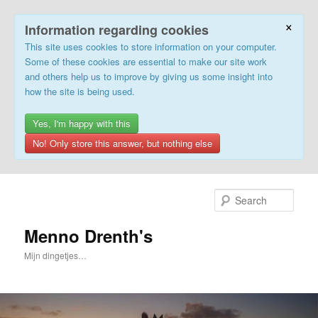
×
Information regarding cookies
This site uses cookies to store information on your computer.
Some of these cookies are essential to make our site work
and others help us to improve by giving us some insight into
how the site is being used.
Yes, I'm happy with this
No! Only store this answer, but nothing else
Skip
Skip
to
to
Sear
primary
secondary
content
content
Menno Drenth's
Mijn dingetjes…