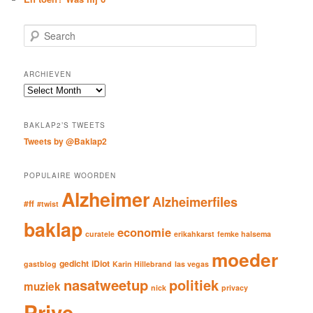
S
e
a
r
ARCHIEVEN
c
Archieven
h
BAKLAP2’S TWEETS
Tweets by @Baklap2
POPULAIRE WOORDEN
Alzheimer
Alzheimerfiles
#ff
#twist
baklap
economie
curatele
erikahkarst
femke halsema
moeder
gedicht
iDiot
gastblog
Karin Hillebrand
las vegas
nasatweetup
politiek
muziek
nick
privacy
Prive