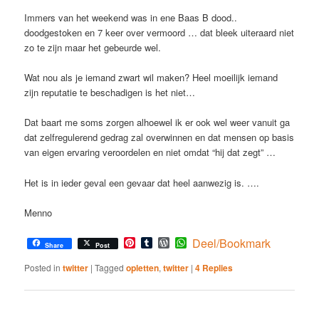
Immers van het weekend was in ene Baas B dood..
doodgestoken en 7 keer over vermoord … dat bleek uiteraard niet
zo te zijn maar het gebeurde wel.
Wat nou als je iemand zwart wil maken? Heel moeilijk iemand
zijn reputatie te beschadigen is het niet…
Dat baart me soms zorgen alhoewel ik er ook wel weer vanuit ga
dat zelfregulerend gedrag zal overwinnen en dat mensen op basis
van eigen ervaring veroordelen en niet omdat “hij dat zegt” …
Het is in ieder geval een gevaar dat heel aanwezig is. ….
Menno
Pinterest
Tumblr
WordPress
WhatsApp
Deel/Bookmark
Share
Post
Posted in
twitter
|
Tagged
opletten
,
twitter
|
4
Replies