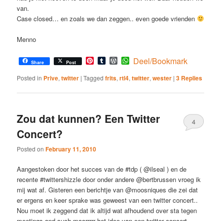
van.
Case closed… en zoals we dan zeggen.. even goede vrienden
Menno
Pinterest
Tumblr
WordPress
WhatsApp
Deel/Bookmark
Share
Post
Posted in
Prive
,
twitter
|
Tagged
frits
,
rtl4
,
twitter
,
wester
|
3
Replies
Zou dat kunnen? Een Twitter
4
Concert?
Posted on
February 11, 2010
Aangestoken door het succes van de #tdp ( @ilseal ) en de
recente #twittershizzle door onder andere @bertbrussen vroeg ik
mij wat af. Gisteren een berichtje van @moosniques die zei dat
er ergens en keer sprake was geweest van een twitter concert..
Nou moet ik zeggend dat ik altijd wat afhoudend over sta tegen
meetings and such maarrrrr het idee van een twitter concert