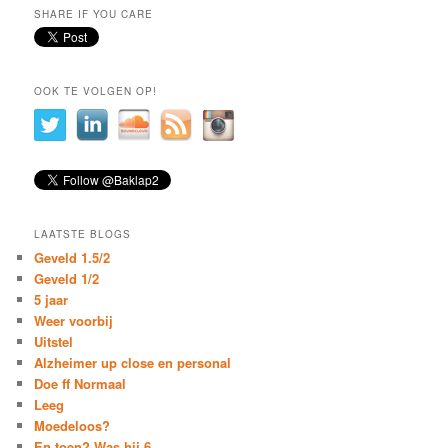
SHARE IF YOU CARE
OOK TE VOLGEN OP!
LAATSTE BLOGS
Geveld 1.5/2
Geveld 1/2
5 jaar
Weer voorbij
Uitstel
Alzheimer up close en personal
Doe ff Normaal
Leeg
Moedeloos?
En toen? Was hij 6