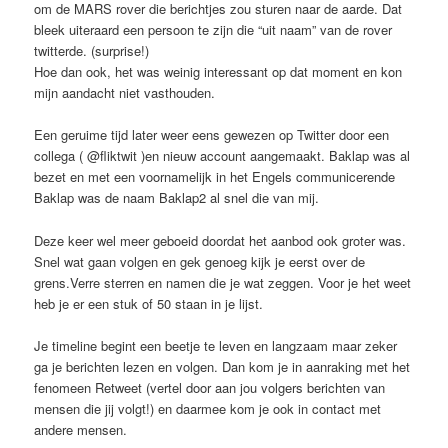
om de MARS rover die berichtjes zou sturen naar de aarde. Dat
bleek uiteraard een persoon te zijn die “uit naam” van de rover
twitterde. (surprise!)
Hoe dan ook, het was weinig interessant op dat moment en kon
mijn aandacht niet vasthouden.
Een geruime tijd later weer eens gewezen op Twitter door een
collega ( @fliktwit )en nieuw account aangemaakt. Baklap was al
bezet en met een voornamelijk in het Engels communicerende
Baklap was de naam Baklap2 al snel die van mij.
Deze keer wel meer geboeid doordat het aanbod ook groter was.
Snel wat gaan volgen en gek genoeg kijk je eerst over de
grens.Verre sterren en namen die je wat zeggen. Voor je het weet
heb je er een stuk of 50 staan in je lijst.
Je timeline begint een beetje te leven en langzaam maar zeker
ga je berichten lezen en volgen. Dan kom je in aanraking met het
fenomeen Retweet (vertel door aan jou volgers berichten van
mensen die jij volgt!) en daarmee kom je ook in contact met
andere mensen.