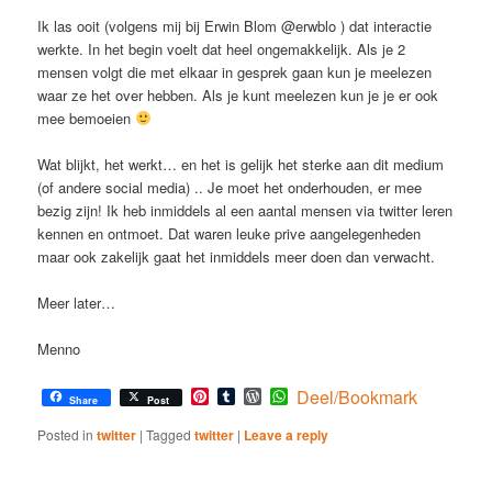
Ik las ooit (volgens mij bij Erwin Blom @erwblo ) dat interactie
werkte. In het begin voelt dat heel ongemakkelijk. Als je 2
mensen volgt die met elkaar in gesprek gaan kun je meelezen
waar ze het over hebben. Als je kunt meelezen kun je je er ook
mee bemoeien
Wat blijkt, het werkt… en het is gelijk het sterke aan dit medium
(of andere social media) .. Je moet het onderhouden, er mee
bezig zijn! Ik heb inmiddels al een aantal mensen via twitter leren
kennen en ontmoet. Dat waren leuke prive aangelegenheden
maar ook zakelijk gaat het inmiddels meer doen dan verwacht.
Meer later…
Menno
Pinterest
Tumblr
WordPress
WhatsApp
Deel/Bookmark
Share
Post
Posted in
twitter
|
Tagged
twitter
|
Leave a reply