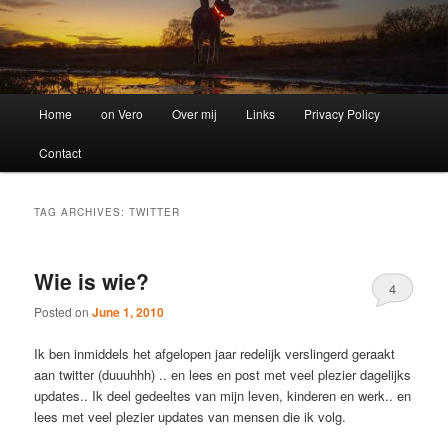
Main
Home
on Vero
Over mij
Links
Privacy Policy
menu
Contact
TAG ARCHIVES:
TWITTER
Wie is wie?
4
Posted on
June 1, 2010
Ik ben inmiddels het afgelopen jaar redelijk verslingerd geraakt
aan twitter (duuuhhh) .. en lees en post met veel plezier dagelijks
updates.. Ik deel gedeeltes van mijn leven, kinderen en werk.. en
lees met veel plezier updates van mensen die ik volg.