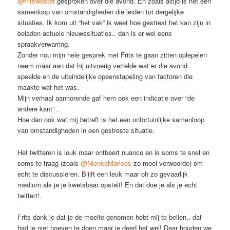
@fritswester
gesproken over die avond. En zoals altijd is het een
samenloop van omstandigheden die leiden tot dergelijke
situaties. Ik kom uit “het vak” ik weet hoe gestrest het kan zijn in
beladen actuele nieuwssituaties.. dan is er wel eens
spraakverwarring.
Zonder nou mijn hele gesprek met Frits te gaan zitten oplepelen
neem maar aan dat hij uitvoerig vertelde wat er die avond
speelde en de uiteindelijke opeenstapeling van factoren die
maakte wat het was.
Mijn verhaal aanhorende gaf hem ook een indicatie over “de
andere kant” .
Hoe dan ook wat mij betreft is het een onfortuinlijke samenloop
van omstandigheden in een gestreste situatie.
Het twitteren is leuk maar ontbeert nuance en is soms te snel en
soms te traag (zoals
@NienkeMarloes
zo mooi verwoorde) om
echt te discussiëren. Blijft een leuk maar oh zo gevaarlijk
medium als je je kwetsbaar opstelt! En dat doe je als je echt
twittert!.
Frits dank je dat je de moeite genomen hebt mij te bellen.. dat
had je niet hoeven te doen maar je deed het wel! Daar houden we