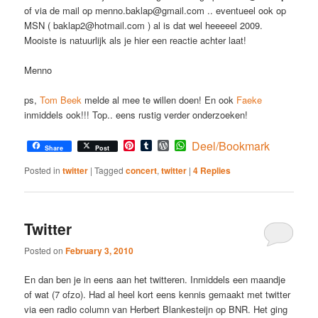
of via de mail op menno.baklap@gmail.com .. eventueel ook op
MSN ( baklap2@hotmail.com ) al is dat wel heeeeel 2009.
Mooiste is natuurlijk als je hier een reactie achter laat!
Menno
ps,
Tom Beek
melde al mee te willen doen! En ook
Faeke
inmiddels ook!!! Top.. eens rustig verder onderzoeken!
Pinterest
Tumblr
WordPress
WhatsApp
Deel/Bookmark
Share
Post
Posted in
twitter
|
Tagged
concert
,
twitter
|
4
Replies
Twitter
Posted on
February 3, 2010
En dan ben je in eens aan het twitteren. Inmiddels een maandje
of wat (7 ofzo). Had al heel kort eens kennis gemaakt met twitter
via een radio column van Herbert Blankesteijn op BNR. Het ging