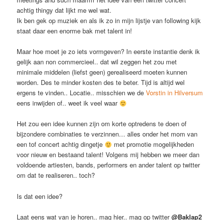
achtig thingy dat lijkt me wel wat.
Ik ben gek op muziek en als ik zo in mijn lijstje van following kijk
staat daar een enorme bak met talent in!
Maar hoe moet je zo iets vormgeven? In eerste instantie denk ik
gelijk aan non commercieel.. dat wil zeggen het zou met
minimale middelen (liefst geen) gerealiseerd moeten kunnen
worden. Des te minder kosten des te beter. Tijd is altijd wel
ergens te vinden.. Locatie.. misschien we de
Vorstin in Hilversum
eens inwijden of.. weet ik veel waar
Het zou een idee kunnen zijn om korte optredens te doen of
bijzondere combinaties te verzinnen… alles onder het mom van
een tof concert achtig dingetje
met promotie mogelijkheden
voor nieuw en bestaand talent! Volgens mij hebben we meer dan
voldoende artiesten, bands, performers en ander talent op twitter
om dat te realiseren.. toch?
Is dat een idee?
Laat eens wat van je horen.. mag hier.. mag op twitter
@Baklap2