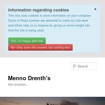
×
Information regarding cookies
This site uses cookies to store information on your computer.
Some of these cookies are essential to make our site work
and others help us to improve by giving us some insight into
how the site is being used.
Yes, I'm happy with this
No! Only store this answer, but nothing else
Skip
Skip
to
to
Sear
primary
secondary
content
content
Menno Drenth's
Mijn dingetjes…