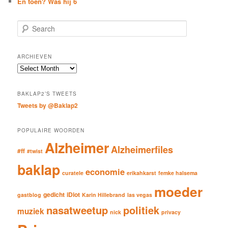
En toen? Was hij 6
S
e
a
r
ARCHIEVEN
c
Archieven
h
BAKLAP2’S TWEETS
Tweets by @Baklap2
POPULAIRE WOORDEN
Alzheimer
Alzheimerfiles
#ff
#twist
baklap
economie
curatele
erikahkarst
femke halsema
moeder
gedicht
iDiot
gastblog
Karin Hillebrand
las vegas
nasatweetup
politiek
muziek
nick
privacy