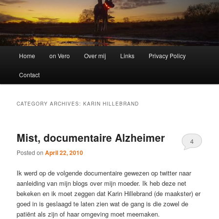
Main
Home
on Vero
Over mij
Links
Privacy Policy
menu
Contact
CATEGORY ARCHIVES:
KARIN HILLEBRAND
Mist, documentaire Alzheimer
4
Posted on
April 22, 2010
Ik werd op de volgende documentaire gewezen op twitter naar
aanleiding van mijn blogs over mijn moeder. Ik heb deze net
bekeken en ik moet zeggen dat Karin Hillebrand (de maakster) er
goed in is geslaagd te laten zien wat de gang is die zowel de
patiënt als zijn of haar omgeving moet meemaken.