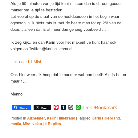
Als je 50 minuten van je tijd kunt missen dan is dit een goede
manier om je tijd te besteden.
Let vooral op de staat van de hoofdpersoon in het begin waar
ogenschijnlijk niets mis is met de beste man tot op 2/3 van de
docu… alleen dat is al meer dan genoeg voorbeeld …
Ik zeg kijk.. en dan Karin voor het maken! Je kunt haar ook
volgen op Twitter @karinhillebrand
Link naar L1 Mist
Ook hier weer.. ik hoop dat iemand er wat aan heeft! Als is het er
maar 1…
Menno
Pinterest
Tumblr
WordPress
WhatsApp
Deel/Bookmark
Share
Post
Posted in
Alzheimer
,
Karin Hillebrand
|
Tagged
Karin Hillebrand
,
media
,
Mist
,
video
|
4
Replies