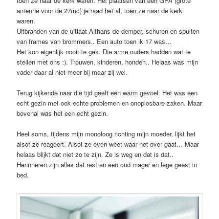
toen ze naar de kerk waren. Het plaatsen van een GPA (grote
antenne voor de 27mc) je raad het al, toen ze naar de kerk
waren.
Uitbranden van de uitlaat Althans de demper, schuren en spuiten
van frames van brommers.. Een auto toen ik 17 was…
Het kon eigenlijk nooit te gek. Die arme ouders hadden wat te
stellen met ons :). Trouwen, kinderen, honden.. Helaas was mijn
vader daar al niet meer bij maar zij wel.
Terug kijkende naar die tijd geeft een warm gevoel. Het was een
echt gezin met ook echte problemen en onoplosbare zaken. Maar
bovenal was het een echt gezin.
Heel soms, tijdens mijn monoloog richting mijn moeder, lijkt het
alsof ze reageert. Alsof ze even weet waar het over gaat… Maar
helaas blijkt dat niet zo te zijn. Ze is weg en dat is dat..
Herinneren zijn alles dat rest en een oud mager en lege geest in
bed.