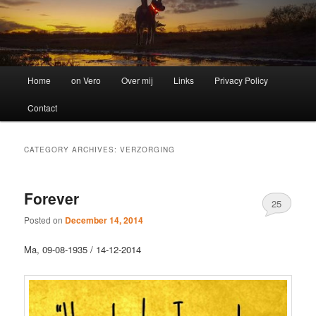
Main
Home
on Vero
Over mij
Links
Privacy Policy
menu
Contact
CATEGORY ARCHIVES:
VERZORGING
Forever
25
Posted on
December 14, 2014
Ma, 09-08-1935 / 14-12-2014