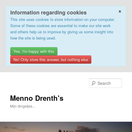
×
Information regarding cookies
This site uses cookies to store information on your computer.
Some of these cookies are essential to make our site work
and others help us to improve by giving us some insight into
how the site is being used.
Yes, I'm happy with this
No! Only store this answer, but nothing else
Skip
Skip
to
to
Sear
primary
secondary
content
content
Menno Drenth's
Mijn dingetjes…