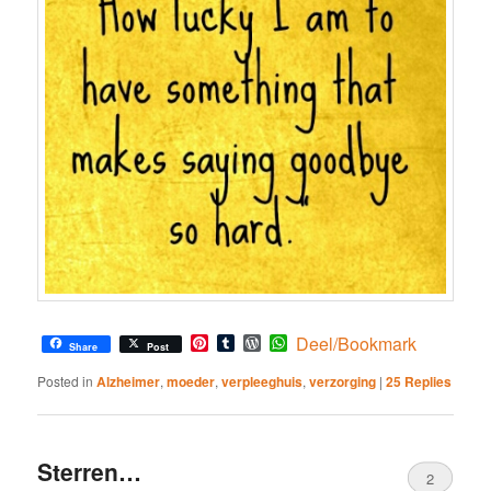
Pinterest
Tumblr
WordPress
WhatsApp
Deel/Bookmark
Share
Post
Posted in
Alzheimer
,
moeder
,
verpleeghuis
,
verzorging
|
25
Replies
Sterren…
2