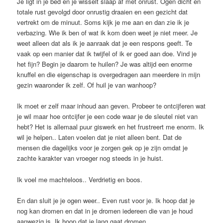
Je ligt in je bed en je wisselt slaap af met onrust. Ogen dicht en
totale rust gevolgd door onrustig draaien en een gezicht dat
vertrekt om de minuut. Soms kijk je me aan en dan zie ik je
verbazing. Wie ik ben of wat ik kom doen weet je niet meer. Je
weet alleen dat als ik je aanraak dat je een respons geeft. Te
vaak op een manier dat ik twijfel of ik er goed aan doe. Vind je
het fijn? Begin je daarom te huilen? Je was altijd een enorme
knuffel en die eigenschap is overgedragen aan meerdere in mijn
gezin waaronder ik zelf. Of huil je van wanhoop?
Ik moet er zelf maar inhoud aan geven. Probeer te ontcijferen wat
je wil maar hoe ontcijfer je een code waar je de sleutel niet van
hebt? Het is allemaal puur giswerk en het frustreert me enorm. Ik
wil je helpen.. Laten voelen dat je niet alleen bent. Dat de
mensen die dagelijks voor je zorgen gek op je zijn omdat je
zachte karakter van vroeger nog steeds in je huist.
Ik voel me machteloos.. Verdrietig en boos.
En dan sluit je je ogen weer.. Even rust voor je. Ik hoop dat je
nog kan dromen en dat in je dromen iedereen die van je houd
aanwezig is. Ik hoop dat je lang gaat dromen…