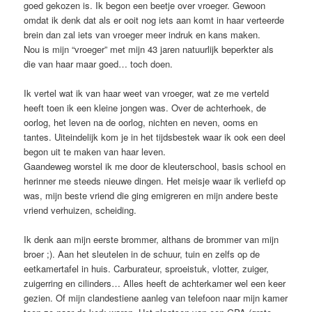
goed gekozen is. Ik begon een beetje over vroeger. Gewoon
omdat ik denk dat als er ooit nog iets aan komt in haar verteerde
brein dan zal iets van vroeger meer indruk en kans maken.
Nou is mijn “vroeger” met mijn 43 jaren natuurlijk beperkter als
die van haar maar goed… toch doen.
Ik vertel wat ik van haar weet van vroeger, wat ze me verteld
heeft toen ik een kleine jongen was. Over de achterhoek, de
oorlog, het leven na de oorlog, nichten en neven, ooms en
tantes. Uiteindelijk kom je in het tijdsbestek waar ik ook een deel
begon uit te maken van haar leven.
Gaandeweg worstel ik me door de kleuterschool, basis school en
herinner me steeds nieuwe dingen. Het meisje waar ik verliefd op
was, mijn beste vriend die ging emigreren en mijn andere beste
vriend verhuizen, scheiding.
Ik denk aan mijn eerste brommer, althans de brommer van mijn
broer ;). Aan het sleutelen in de schuur, tuin en zelfs op de
eetkamertafel in huis. Carburateur, sproeistuk, vlotter, zuiger,
zuigerring en cilinders… Alles heeft de achterkamer wel een keer
gezien. Of mijn clandestiene aanleg van telefoon naar mijn kamer