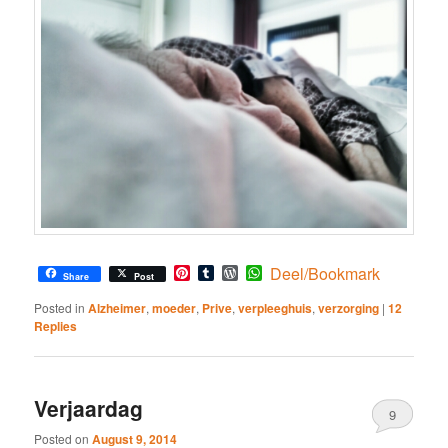
Pinterest
Tumblr
WordPress
WhatsApp
Deel/Bookmark
Share
Post
Posted in
Alzheimer
,
moeder
,
Prive
,
verpleeghuis
,
verzorging
|
12
Replies
Verjaardag
9
Posted on
August 9, 2014