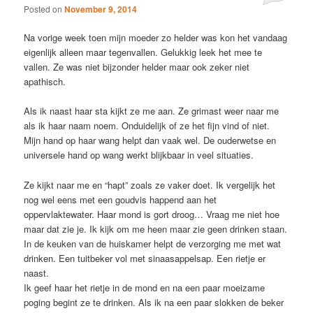
Posted on
November 9, 2014
Na vorige week toen mijn moeder zo helder was kon het vandaag
eigenlijk alleen maar tegenvallen. Gelukkig leek het mee te
vallen. Ze was niet bijzonder helder maar ook zeker niet
apathisch.
Als ik naast haar sta kijkt ze me aan. Ze grimast weer naar me
als ik haar naam noem. Onduidelijk of ze het fijn vind of niet.
Mijn hand op haar wang helpt dan vaak wel. De ouderwetse en
universele hand op wang werkt blijkbaar in veel situaties.
Ze kijkt naar me en “hapt” zoals ze vaker doet. Ik vergelijk het
nog wel eens met een goudvis happend aan het
oppervlaktewater. Haar mond is gort droog… Vraag me niet hoe
maar dat zie je. Ik kijk om me heen maar zie geen drinken staan.
In de keuken van de huiskamer helpt de verzorging me met wat
drinken. Een tuitbeker vol met sinaasappelsap. Een rietje er
naast.
Ik geef haar het rietje in de mond en na een paar moeizame
poging begint ze te drinken. Als ik na een paar slokken de beker