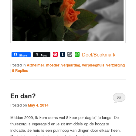
Pinterest
Tumblr
WordPress
WhatsApp
Deel/Bookmark
Share
Post
Posted in
Alzheimer
,
moeder
,
verjaardag
,
verpleeghuis
,
verzorging
|
9
Replies
En dan?
23
Posted on
May 4, 2014
Midden 2009, ik kom soms wel 8 keer per dag bij je langs. De
thuiszorg is ingeregeld en je zit inmiddels op de hoogste
indicatie. Je huis is een puinhoop van dingen door elkaar heen.