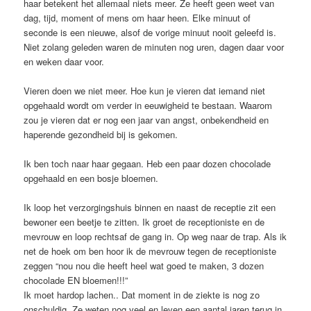
haar betekent het allemaal niets meer. Ze heeft geen weet van
dag, tijd, moment of mens om haar heen. Elke minuut of
seconde is een nieuwe, alsof de vorige minuut nooit geleefd is.
Niet zolang geleden waren de minuten nog uren, dagen daar voor
en weken daar voor.
Vieren doen we niet meer. Hoe kun je vieren dat iemand niet
opgehaald wordt om verder in eeuwigheid te bestaan. Waarom
zou je vieren dat er nog een jaar van angst, onbekendheid en
haperende gezondheid bij is gekomen.
Ik ben toch naar haar gegaan. Heb een paar dozen chocolade
opgehaald en een bosje bloemen.
Ik loop het verzorgingshuis binnen en naast de receptie zit een
bewoner een beetje te zitten. Ik groet de receptioniste en de
mevrouw en loop rechtsaf de gang in. Op weg naar de trap. Als ik
net de hoek om ben hoor ik de mevrouw tegen de receptioniste
zeggen “nou nou die heeft heel wat goed te maken, 3 dozen
chocolade EN bloemen!!!”
Ik moet hardop lachen.. Dat moment in de ziekte is nog zo
onschuldig. Ze weten nog veel en leven een aantal jaren terug in