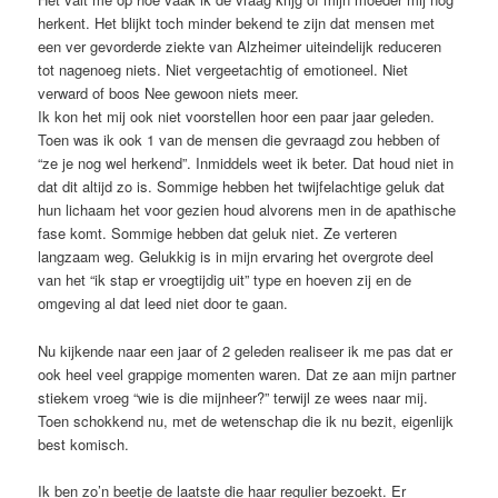
herkent. Het blijkt toch minder bekend te zijn dat mensen met
een ver gevorderde ziekte van Alzheimer uiteindelijk reduceren
tot nagenoeg niets. Niet vergeetachtig of emotioneel. Niet
verward of boos Nee gewoon niets meer.
Ik kon het mij ook niet voorstellen hoor een paar jaar geleden.
Toen was ik ook 1 van de mensen die gevraagd zou hebben of
“ze je nog wel herkend”. Inmiddels weet ik beter. Dat houd niet in
dat dit altijd zo is. Sommige hebben het twijfelachtige geluk dat
hun lichaam het voor gezien houd alvorens men in de apathische
fase komt. Sommige hebben dat geluk niet. Ze verteren
langzaam weg. Gelukkig is in mijn ervaring het overgrote deel
van het “ik stap er vroegtijdig uit” type en hoeven zij en de
omgeving al dat leed niet door te gaan.
Nu kijkende naar een jaar of 2 geleden realiseer ik me pas dat er
ook heel veel grappige momenten waren. Dat ze aan mijn partner
stiekem vroeg “wie is die mijnheer?” terwijl ze wees naar mij.
Toen schokkend nu, met de wetenschap die ik nu bezit, eigenlijk
best komisch.
Ik ben zo’n beetje de laatste die haar regulier bezoekt. Er