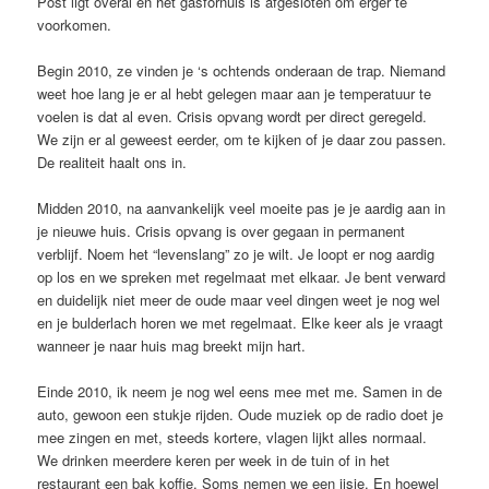
Post ligt overal en het gasfornuis is afgesloten om erger te
voorkomen.
Begin 2010, ze vinden je ‘s ochtends onderaan de trap. Niemand
weet hoe lang je er al hebt gelegen maar aan je temperatuur te
voelen is dat al even. Crisis opvang wordt per direct geregeld.
We zijn er al geweest eerder, om te kijken of je daar zou passen.
De realiteit haalt ons in.
Midden 2010, na aanvankelijk veel moeite pas je je aardig aan in
je nieuwe huis. Crisis opvang is over gegaan in permanent
verblijf. Noem het “levenslang” zo je wilt. Je loopt er nog aardig
op los en we spreken met regelmaat met elkaar. Je bent verward
en duidelijk niet meer de oude maar veel dingen weet je nog wel
en je bulderlach horen we met regelmaat. Elke keer als je vraagt
wanneer je naar huis mag breekt mijn hart.
Einde 2010, ik neem je nog wel eens mee met me. Samen in de
auto, gewoon een stukje rijden. Oude muziek op de radio doet je
mee zingen en met, steeds kortere, vlagen lijkt alles normaal.
We drinken meerdere keren per week in de tuin of in het
restaurant een bak koffie. Soms nemen we een ijsje. En hoewel