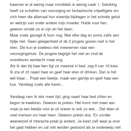
kwamen er al weinig maar inmiddels is weinig vaak 1. Gelukkig
heeft ze schatten van verzorging en fantastische vrijwilligers om
zich heen die allemaal hun steentje bijdragen in het schrale geluk
en welzijn van onder andere mijn moeder. Hulde voor hen,
gewoon omdat ze er zijn en het doen.
Maar zoals gezegd ik kom nog. Niet elke dag en soms zelfs een
tijdje niet. Geen gelegenheid of de 2 jongste gooien roet in het
eten. Die kun je sowieso niet meenemen naar een
verzorgingshuis. De jongste begrijpt het niet en vind de
overdreven aandacht maar eng.
Als ik dan bij haar ben ligt ze meestal in bed, zeg 9 van 10 keer.
Ik sta of zit naast haar en geef haar eten of drinken. Dan is het
wel klaar… Praat een beetje, maak een geintje en geef haar een
kus. Vandaag zoals alle keren…
Vandaag nam ik iets meer tijd, ging naast haar bed zitten en
begon te kwekken. Gewoon te praten. Het komt niet meer aan
maar ja een beetje voor je uit staren is ook zo wat… Dat doen al
veel mensen om haar heen. Gewoon praten dus. En zonder
weerwoord of interactie praat je anders. Je kiest zelf waar je over
het gaat hebben en zal niet worden gestoord als je onderwerp niet