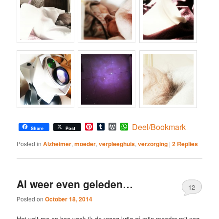
Pinterest
Tumblr
WordPress
WhatsApp
Deel/Bookmark
Share
Post
Posted in
Alzheimer
,
moeder
,
verpleeghuis
,
verzorging
|
2
Replies
Al weer even geleden…
12
Posted on
October 18, 2014
Het valt me op hoe vaak ik de vraag krijg of mijn moeder mij nog