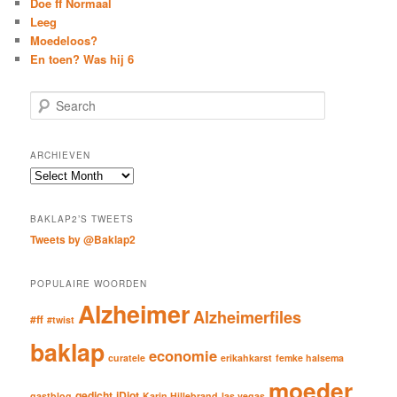
Doe ff Normaal
Leeg
Moedeloos?
En toen? Was hij 6
S
e
a
r
ARCHIEVEN
c
Archieven
h
BAKLAP2’S TWEETS
Tweets by @Baklap2
POPULAIRE WOORDEN
Alzheimer
Alzheimerfiles
#ff
#twist
baklap
economie
curatele
erikahkarst
femke halsema
moeder
gedicht
iDiot
gastblog
Karin Hillebrand
las vegas