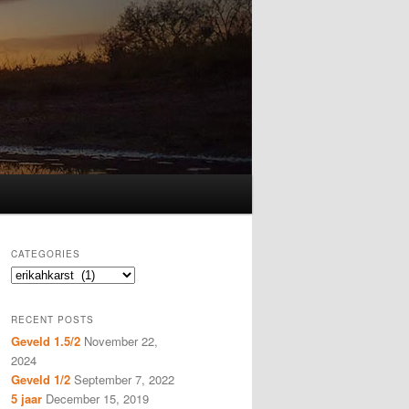
CATEGORIES
Categories
RECENT POSTS
Geveld 1.5/2
November 22,
2024
Geveld 1/2
September 7, 2022
5 jaar
December 15, 2019