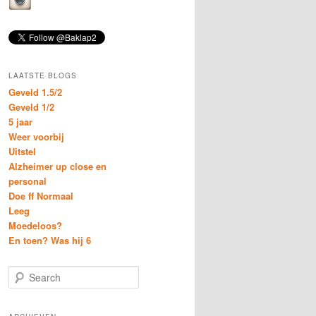
LAATSTE BLOGS
Geveld 1.5/2
Geveld 1/2
5 jaar
Weer voorbij
Uitstel
Alzheimer up close en
personal
Doe ff Normaal
Leeg
Moedeloos?
En toen? Was hij 6
S
e
a
r