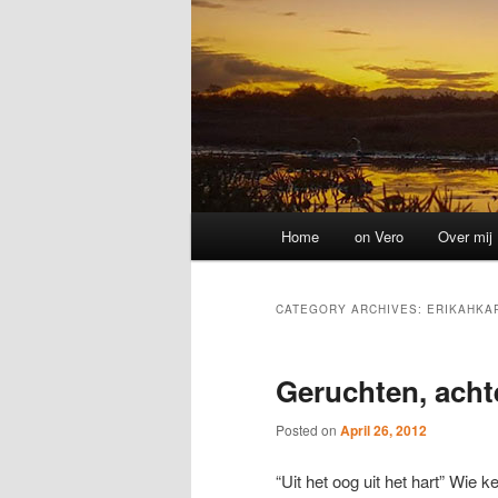
Main
Home
on Vero
Over mij
menu
CATEGORY ARCHIVES:
ERIKAHKA
Geruchten, acht
Posted on
April 26, 2012
“Uit het oog uit het hart” Wie 