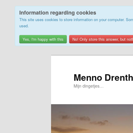
Information regarding cookies
This site uses cookies to store information on your computer. Som
used.
Yes, I'm happy with this
No! Only store this answer, but not
Skip
Skip
to
to
primary
secondary
Menno Drenth
content
content
Mijn dingetjes…