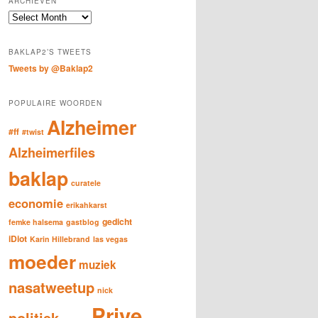
ARCHIEVEN
c
Archieven
h
BAKLAP2’S TWEETS
Tweets by @Baklap2
POPULAIRE WOORDEN
Alzheimer
#ff
#twist
Alzheimerfiles
baklap
curatele
economie
erikahkarst
gedicht
femke halsema
gastblog
iDiot
Karin Hillebrand
las vegas
moeder
muziek
nasatweetup
nick
Prive
politiek