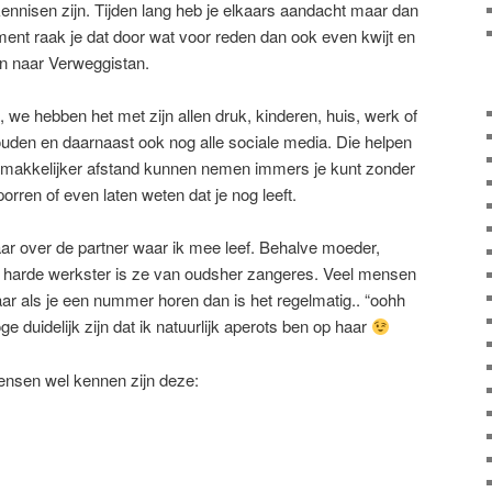
tkennisen zijn. Tijden lang heb je elkaars aandacht maar dan
ent raak je dat door wat voor reden dan ook even kwijt en
en naar Verweggistan.
k, we hebben het met zijn allen druk, kinderen, huis, werk of
uden en daarnaast ook nog alle sociale media. Die helpen
t makkelijker afstand kunnen nemen immers je kunt zonder
 porren of even laten weten dat je nog leeft.
maar over de partner waar ik mee leef. Behalve moeder,
en harde werkster is ze van oudsher zangeres. Veel mensen
r als je een nummer horen dan is het regelmatig.. “oohh
Moge duidelijk zijn dat ik natuurlijk aperots ben op haar
ensen wel kennen zijn deze: