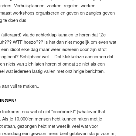
anders. Verhuisplannen, zoeken, regelen, werken,
arnaast workshops organiseren en geven en zangles geven
eg te doen dus.
(uiteraard) via de achterklap kanalen te horen dat “Ze
Huh??? WTF hoezo??? Is het dan niet mogelijk om even wat
 een idioot elke dag maar weer iedereen door zijn strot
er nog bent? Schijnbaar wel… Dat klakkeloze aannemen dat
n niets van zich laten horen of omdat ze niet als een
el wat iedereen lastig vallen met onzinnige berichten.
aan vuil te maken..
ZINGEN!
e toekomst nou wel of niet “doorbreekt” (whatever that
 Als je 10.000’en mensen hebt kunnen raken met je
t staan, gezongen hebt met weet ik veel wat voor
an vandaag een gewoon mens bent gebleven sta je voor mij