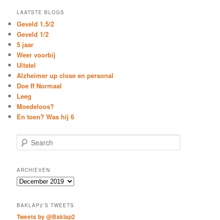
LAATSTE BLOGS
Geveld 1.5/2
Geveld 1/2
5 jaar
Weer voorbij
Uitstel
Alzheimer up close en personal
Doe ff Normaal
Leeg
Moedeloos?
En toen? Was hij 6
S
e
a
r
ARCHIEVEN
c
Archieven
h
BAKLAP2’S TWEETS
Tweets by @Baklap2