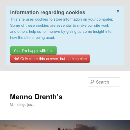
×
Information regarding cookies
This site uses cookies to store information on your computer.
Some of these cookies are essential to make our site work
and others help us to improve by giving us some insight into
how the site is being used.
Yes, I'm happy with this
No! Only store this answer, but nothing else
Skip
Skip
to
to
Sear
primary
secondary
content
content
Menno Drenth's
Mijn dingetjes…