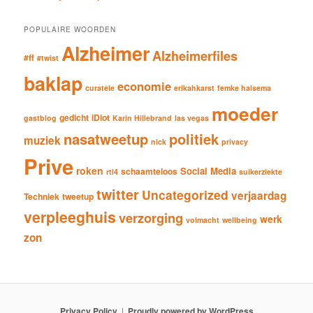
POPULAIRE WOORDEN
Alzheimer
Alzheimerfiles
#ff
#twist
baklap
economie
curatele
erikahkarst
femke halsema
moeder
gedicht
iDiot
gastblog
Karin Hillebrand
las vegas
nasatweetup
politiek
muziek
nick
privacy
Prive
roken
Social Media
schaamteloos
rtl4
suikerziekte
twitter
Uncategorized
verjaardag
Techniek
tweetup
verpleeghuis
verzorging
werk
volmacht
wellbeing
zon
Privacy Policy
Proudly powered by WordPress