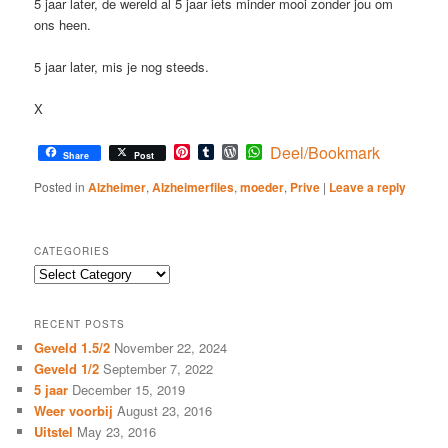
5 jaar later, de wereld al 5 jaar iets minder mooi zonder jou om
ons heen.
5 jaar later, mis je nog steeds.
X
Pinterest
Tumblr
WordPress
WhatsApp
Deel/Bookmark
Share
Post
Posted in
Alzheimer
,
Alzheimerfiles
,
moeder
,
Prive
|
Leave a reply
CATEGORIES
Categories
RECENT POSTS
Geveld 1.5/2
November 22, 2024
Geveld 1/2
September 7, 2022
5 jaar
December 15, 2019
Weer voorbij
August 23, 2016
Uitstel
May 23, 2016