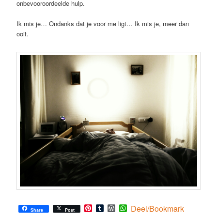
onbevooroordeelde hulp.
Ik mis je… Ondanks dat je voor me ligt… Ik mis je, meer dan
ooit.
Pinterest
Tumblr
WordPress
WhatsApp
Deel/Bookmark
Share
Post