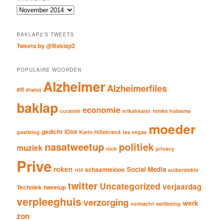
c
Archieven
h
BAKLAP2’S TWEETS
Tweets by @Baklap2
POPULAIRE WOORDEN
Alzheimer
Alzheimerfiles
#ff
#twist
baklap
economie
curatele
erikahkarst
femke halsema
moeder
gedicht
iDiot
gastblog
Karin Hillebrand
las vegas
nasatweetup
politiek
muziek
nick
privacy
Prive
roken
Social Media
schaamteloos
rtl4
suikerziekte
twitter
Uncategorized
verjaardag
Techniek
tweetup
verpleeghuis
verzorging
werk
volmacht
wellbeing
zon