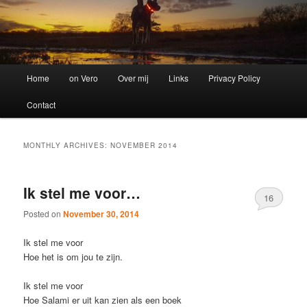
Main
Home
on Vero
Over mij
Links
Privacy Policy
menu
Contact
MONTHLY ARCHIVES:
NOVEMBER 2014
Ik stel me voor…
16
Posted on
November 30, 2014
Ik stel me voor
Hoe het is om jou te zijn.
Ik stel me voor
Hoe Salami er uit kan zien als een boek