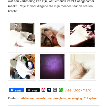
wat een verbetering kan zijn, wat iemands verblijf aangenamer
maakt. Petje af voor diegene die mijn moeder naar de sterren
bracht.
Pinterest
Tumblr
WordPress
WhatsApp
Deel/Bookmark
Share
Post
Posted in
Alzheimer
,
moeder
,
verpleeghuis
,
verzorging
|
2
Replies