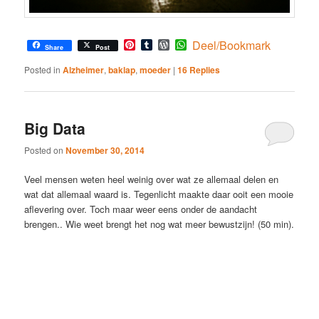
Pinterest
Tumblr
WordPress
WhatsApp
Deel/Bookmark
Share
Post
Posted in
Alzheimer
,
baklap
,
moeder
|
16
Replies
Big Data
Posted on
November 30, 2014
Veel mensen weten heel weinig over wat ze allemaal delen en
wat dat allemaal waard is. Tegenlicht maakte daar ooit een mooie
aflevering over. Toch maar weer eens onder de aandacht
brengen.. Wie weet brengt het nog wat meer bewustzijn! (50 min).