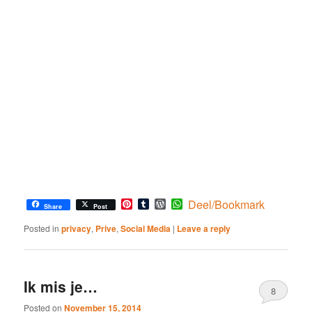
Pinterest
Tumblr
WordPress
WhatsApp
Deel/Bookmark
Share
Post
Posted in
privacy
,
Prive
,
Social Media
|
Leave a reply
Ik mis je…
8
Posted on
November 15, 2014