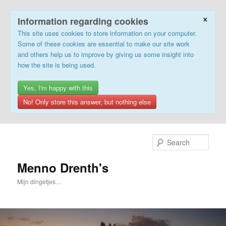
×
Information regarding cookies
This site uses cookies to store information on your computer.
Some of these cookies are essential to make our site work
and others help us to improve by giving us some insight into
how the site is being used.
Yes, I'm happy with this
No! Only store this answer, but nothing else
Skip
Skip
to
to
Sear
primary
secondary
content
content
Menno Drenth's
Mijn dingetjes…