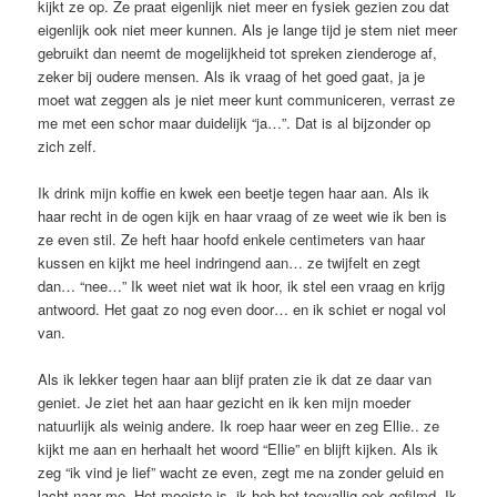
kijkt ze op. Ze praat eigenlijk niet meer en fysiek gezien zou dat
eigenlijk ook niet meer kunnen. Als je lange tijd je stem niet meer
gebruikt dan neemt de mogelijkheid tot spreken zienderoge af,
zeker bij oudere mensen. Als ik vraag of het goed gaat, ja je
moet wat zeggen als je niet meer kunt communiceren, verrast ze
me met een schor maar duidelijk “ja…”. Dat is al bijzonder op
zich zelf.
Ik drink mijn koffie en kwek een beetje tegen haar aan. Als ik
haar recht in de ogen kijk en haar vraag of ze weet wie ik ben is
ze even stil. Ze heft haar hoofd enkele centimeters van haar
kussen en kijkt me heel indringend aan… ze twijfelt en zegt
dan… “nee…” Ik weet niet wat ik hoor, ik stel een vraag en krijg
antwoord. Het gaat zo nog even door… en ik schiet er nogal vol
van.
Als ik lekker tegen haar aan blijf praten zie ik dat ze daar van
geniet. Je ziet het aan haar gezicht en ik ken mijn moeder
natuurlijk als weinig andere. Ik roep haar weer en zeg Ellie.. ze
kijkt me aan en herhaalt het woord “Ellie” en blijft kijken. Als ik
zeg “ik vind je lief” wacht ze even, zegt me na zonder geluid en
lacht naar me. Het mooiste is, ik heb het toevallig ook gefilmd. Ik