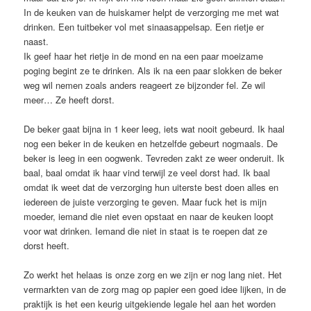
In de keuken van de huiskamer helpt de verzorging me met wat
drinken. Een tuitbeker vol met sinaasappelsap. Een rietje er
naast.
Ik geef haar het rietje in de mond en na een paar moeizame
poging begint ze te drinken. Als ik na een paar slokken de beker
weg wil nemen zoals anders reageert ze bijzonder fel. Ze wil
meer… Ze heeft dorst.
De beker gaat bijna in 1 keer leeg, iets wat nooit gebeurd. Ik haal
nog een beker in de keuken en hetzelfde gebeurt nogmaals. De
beker is leeg in een oogwenk. Tevreden zakt ze weer onderuit. Ik
baal, baal omdat ik haar vind terwijl ze veel dorst had. Ik baal
omdat ik weet dat de verzorging hun uiterste best doen alles en
iedereen de juiste verzorging te geven. Maar fuck het is mijn
moeder, iemand die niet even opstaat en naar de keuken loopt
voor wat drinken. Iemand die niet in staat is te roepen dat ze
dorst heeft.
Zo werkt het helaas is onze zorg en we zijn er nog lang niet. Het
vermarkten van de zorg mag op papier een goed idee lijken, in de
praktijk is het een keurig uitgekiende legale hel aan het worden