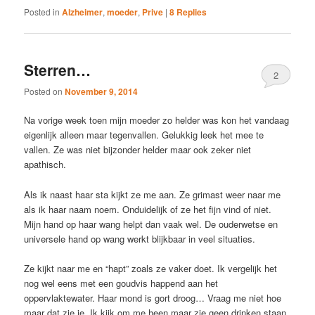
Posted in
Alzheimer
,
moeder
,
Prive
|
8
Replies
Sterren…
2
Posted on
November 9, 2014
Na vorige week toen mijn moeder zo helder was kon het vandaag
eigenlijk alleen maar tegenvallen. Gelukkig leek het mee te
vallen. Ze was niet bijzonder helder maar ook zeker niet
apathisch.
Als ik naast haar sta kijkt ze me aan. Ze grimast weer naar me
als ik haar naam noem. Onduidelijk of ze het fijn vind of niet.
Mijn hand op haar wang helpt dan vaak wel. De ouderwetse en
universele hand op wang werkt blijkbaar in veel situaties.
Ze kijkt naar me en “hapt” zoals ze vaker doet. Ik vergelijk het
nog wel eens met een goudvis happend aan het
oppervlaktewater. Haar mond is gort droog… Vraag me niet hoe
maar dat zie je. Ik kijk om me heen maar zie geen drinken staan.