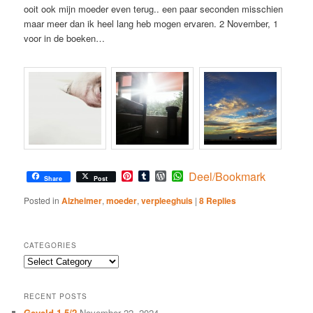
ooit ook mijn moeder even terug.. een paar seconden misschien
maar meer dan ik heel lang heb mogen ervaren. 2 November, 1
voor in de boeken…
Pinterest
Tumblr
WordPress
WhatsApp
Deel/Bookmark
Share
Post
Posted in
Alzheimer
,
moeder
,
verpleeghuis
|
8
Replies
CATEGORIES
Categories
RECENT POSTS
Geveld 1.5/2
November 22, 2024