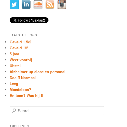
LAATSTE BLOGS
Geveld 1.5/2
Geveld 1/2
5 jaar
Weer voorbij
Uitstel
Alzheimer up close en personal
Doe ff Normaal
Leeg
Moedeloos?
En toen? Was hij 6
S
e
a
r
ARCHIEVEN