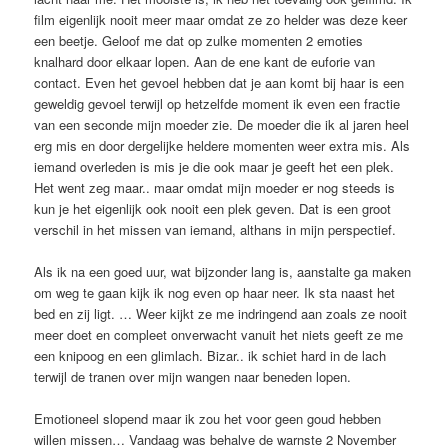
film eigenlijk nooit meer maar omdat ze zo helder was deze keer
een beetje. Geloof me dat op zulke momenten 2 emoties
knalhard door elkaar lopen. Aan de ene kant de euforie van
contact. Even het gevoel hebben dat je aan komt bij haar is een
geweldig gevoel terwijl op hetzelfde moment ik even een fractie
van een seconde mijn moeder zie. De moeder die ik al jaren heel
erg mis en door dergelijke heldere momenten weer extra mis. Als
iemand overleden is mis je die ook maar je geeft het een plek.
Het went zeg maar.. maar omdat mijn moeder er nog steeds is
kun je het eigenlijk ook nooit een plek geven. Dat is een groot
verschil in het missen van iemand, althans in mijn perspectief.
Als ik na een goed uur, wat bijzonder lang is, aanstalte ga maken
om weg te gaan kijk ik nog even op haar neer. Ik sta naast het
bed en zij ligt. … Weer kijkt ze me indringend aan zoals ze nooit
meer doet en compleet onverwacht vanuit het niets geeft ze me
een knipoog en een glimlach. Bizar.. ik schiet hard in de lach
terwijl de tranen over mijn wangen naar beneden lopen.
Emotioneel slopend maar ik zou het voor geen goud hebben
willen missen… Vandaag was behalve de warnste 2 November