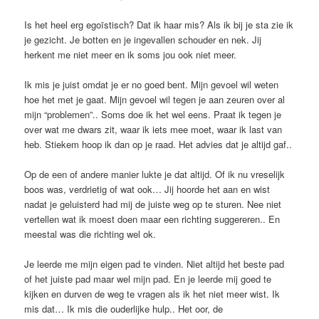
Is het heel erg egoïstisch? Dat ik haar mis? Als ik bij je sta zie ik
je gezicht. Je botten en je ingevallen schouder en nek. Jij
herkent me niet meer en ik soms jou ook niet meer.
Ik mis je juist omdat je er no goed bent. Mijn gevoel wil weten
hoe het met je gaat. Mijn gevoel wil tegen je aan zeuren over al
mijn “problemen”.. Soms doe ik het wel eens. Praat ik tegen je
over wat me dwars zit, waar ik iets mee moet, waar ik last van
heb. Stiekem hoop ik dan op je raad. Het advies dat je altijd gaf..
Op de een of andere manier lukte je dat altijd. Of ik nu vreselijk
boos was, verdrietig of wat ook… Jij hoorde het aan en wist
nadat je geluisterd had mij de juiste weg op te sturen. Nee niet
vertellen wat ik moest doen maar een richting suggereren.. En
meestal was die richting wel ok.
Je leerde me mijn eigen pad te vinden. Niet altijd het beste pad
of het juiste pad maar wel mijn pad. En je leerde mij goed te
kijken en durven de weg te vragen als ik het niet meer wist. Ik
mis dat… Ik mis die ouderlijke hulp.. Het oor, de