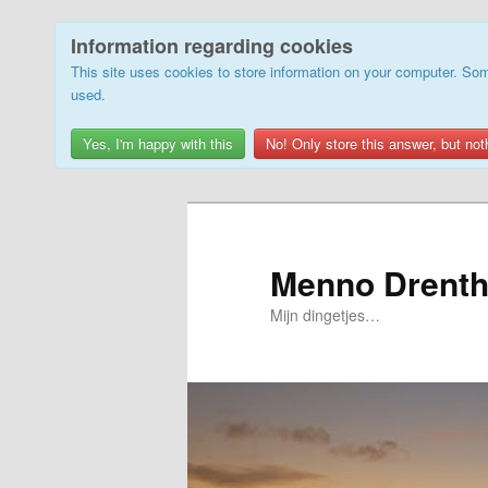
Information regarding cookies
This site uses cookies to store information on your computer. Som
used.
Yes, I'm happy with this
No! Only store this answer, but not
Skip
to
primary
Menno Drenth
content
Mijn dingetjes…