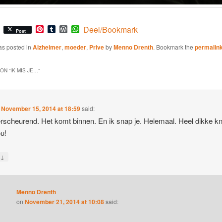
Pinterest
Tumblr
WordPress
WhatsApp
Deel/Bookmark
Post
as posted in
Alzheimer
,
moeder
,
Prive
by
Menno Drenth
. Bookmark the
permalin
ON “
IK MIS JE…
”
n
November 15, 2014 at 18:59
said:
rscheurend. Het komt binnen. En ik snap je. Helemaal. Heel dikke kn
ou!
↓
y
Menno Drenth
on
November 21, 2014 at 10:08
said: