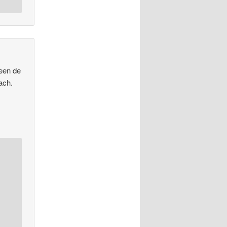
een de
ach.