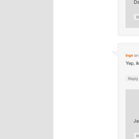
Da
R
Inge
o
Yep, i
Repl
Ja
R