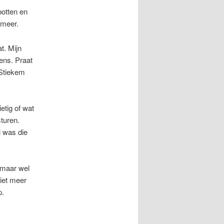
 botten en
 meer.
t. Mijn
ens. Praat
 Stiekem
etig of wat
sturen.
l was die
d maar wel
niet meer
p.