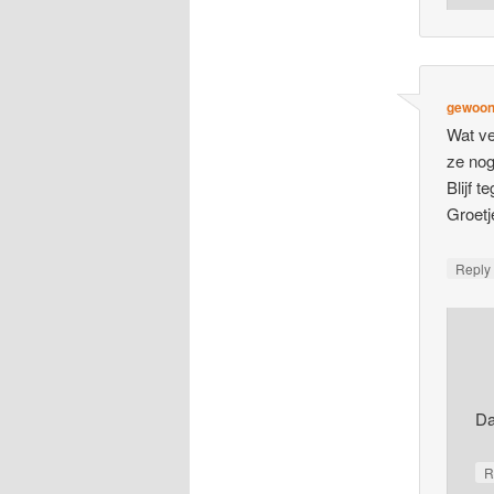
gewoonh
Wat ve
ze nog
Blijf 
Groetj
Repl
Da
R