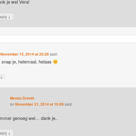
nk je wel Vera!
↓
eply
n
November 15, 2014 at 20:28
said:
k snap je, helemaal, helaas
↓
y
Menno Drenth
on
November 21, 2014 at 10:09
said:
mmer genoeg wel… dank je..
↓
eply