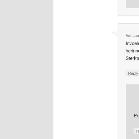
Adriaa
Invoel
herinn
Sterkt
Repl
Pr
R