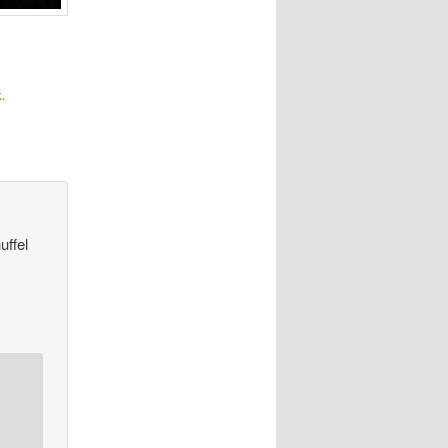
k
.
uffel