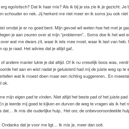
 erg egoïstisch? Dat ik haar mis? Als ik bij je sta zie ik je gezicht. Je
len schouder en nek. Jij herkent me niet meer en ik soms jou ook niet
juist omdat je er no goed bent. Mijn gevoel wil weten hoe het met je gaa
 tegen je aan zeuren over al mijn “problemen”.. Soms doe ik het wel e
e over wat me dwars zit, waar ik iets mee moet, waar ik last van heb.
 op je raad. Het advies dat je altijd gaf..
of andere manier lukte je dat altijd. Of ik nu vreselijk boos was, verdri
oorde het aan en wist nadat je geluisterd had mij de juiste weg op te 
ertellen wat ik moest doen maar een richting suggereren.. En meesta
l ok.
me mijn eigen pad te vinden. Niet altijd het beste pad of het juiste pa
En je leerde mij goed te kijken en durven de weg te vragen als ik het 
is dat… Ik mis die ouderlijke hulp.. Het oor, de onbevooroordeelde hul
 Ondanks dat je voor me ligt… Ik mis je, meer dan ooit.