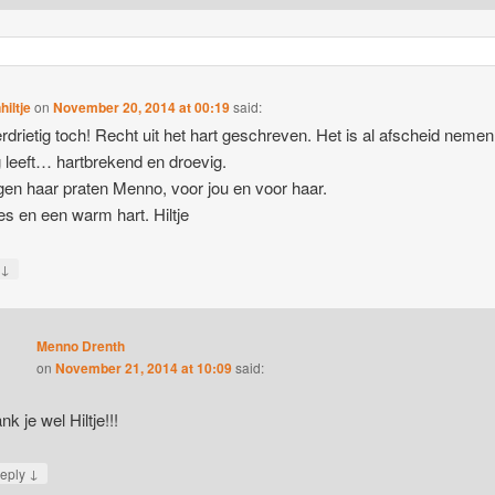
iltje
on
November 20, 2014 at 00:19
said:
rdrietig toch! Recht uit het hart geschreven. Het is al afscheid nemen 
 leeft… hartbrekend en droevig.
tegen haar praten Menno, voor jou en voor haar.
es en een warm hart. Hiltje
↓
y
Menno Drenth
on
November 21, 2014 at 10:09
said:
nk je wel Hiltje!!!
↓
eply