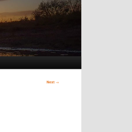
Next
→