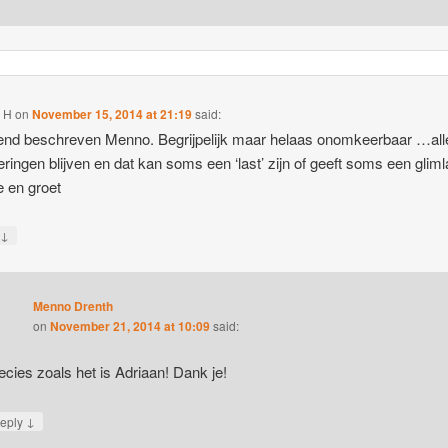
n H
on
November 15, 2014 at 21:19
said:
end beschreven Menno. Begrijpelijk maar helaas onomkeerbaar …all
eringen blijven en dat kan soms een ‘last’ zijn of geeft soms een gliml
e en groet
↓
y
Menno Drenth
on
November 21, 2014 at 10:09
said:
ecies zoals het is Adriaan! Dank je!
↓
eply