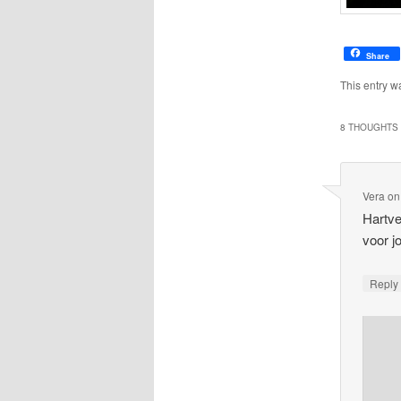
Share
This entry w
8 THOUGHTS 
Vera
o
Hartve
voor j
Repl