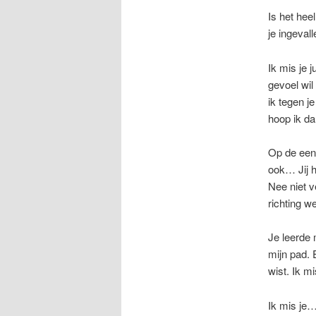
Is het heel
je ingeval
Ik mis je 
gevoel wil
ik tegen j
hoop ik dan
Op de een 
ook… Jij h
Nee niet v
richting we
Je leerde 
mijn pad. 
wist. Ik m
Ik mis je…