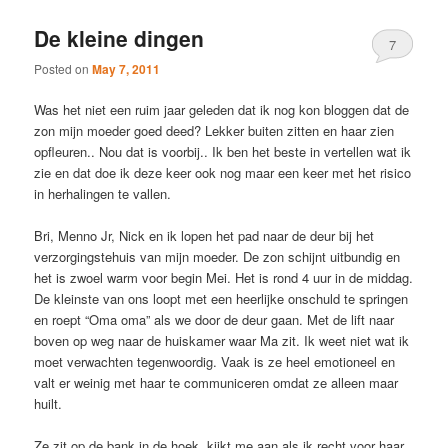
De kleine dingen
7
Posted on
May 7, 2011
Was het niet een ruim jaar geleden dat ik nog kon bloggen dat de
zon mijn moeder goed deed? Lekker buiten zitten en haar zien
opfleuren.. Nou dat is voorbij.. Ik ben het beste in vertellen wat ik
zie en dat doe ik deze keer ook nog maar een keer met het risico
in herhalingen te vallen.
Bri, Menno Jr, Nick en ik lopen het pad naar de deur bij het
verzorgingstehuis van mijn moeder. De zon schijnt uitbundig en
het is zwoel warm voor begin Mei. Het is rond 4 uur in de middag.
De kleinste van ons loopt met een heerlijke onschuld te springen
en roept “Oma oma” als we door de deur gaan. Met de lift naar
boven op weg naar de huiskamer waar Ma zit. Ik weet niet wat ik
moet verwachten tegenwoordig. Vaak is ze heel emotioneel en
valt er weinig met haar te communiceren omdat ze alleen maar
huilt.
Ze zit op de bank in de hoek, kijkt me aan als ik recht voor haar,