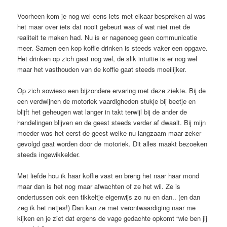
Voorheen kom je nog wel eens iets met elkaar bespreken al was
het maar over iets dat nooit gebeurt was of wat niet met de
realiteit te maken had. Nu is er nagenoeg geen communicatie
meer. Samen een kop koffie drinken is steeds vaker een opgave.
Het drinken op zich gaat nog wel, de slik intuïtie is er nog wel
maar het vasthouden van de koffie gaat steeds moeilijker.
Op zich sowieso een bijzondere ervaring met deze ziekte. Bij de
een verdwijnen de motoriek vaardigheden stukje bij beetje en
blijft het geheugen wat langer in takt terwijl bij de ander de
handelingen blijven en de geest steeds verder af dwaalt. Bij mijn
moeder was het eerst de geest welke nu langzaam maar zeker
gevolgd gaat worden door de motoriek. Dit alles maakt bezoeken
steeds ingewikkelder.
Met liefde hou ik haar koffie vast en breng het naar haar mond
maar dan is het nog maar afwachten of ze het wil. Ze is
ondertussen ook een tikkeltje eigenwijs zo nu en dan.. (en dan
zeg ik het netjes!) Dan kan ze met verontwaardiging naar me
kijken en je ziet dat ergens de vage gedachte opkomt “wie ben jij