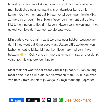
haar de groeten moest doen. Ik excuseerde haar omdat ze een
man heeft die zwaar hartpatiënt is en daardoor kan ze niet
komen. Op het moment dat ik haar vertel over haar nichtje kijkt
ze me aan en begint te snikken. Weer een moment dat ze iets
lijkt te herinneren… Het zijn flarden, vlagen van herkenning .. het
gevoel van iets dat haar ooit zo dierbaar was.
Mijn oudste verteld mij, nadat we oma weer hebben weggebracht
dat hij nog weet dat Oma goed was. Dat ze altijd zo lekker kon
lachen en dat je lekker bij haar kon liggen (ze had een flinke
boezem
) .. Ook verteld hij me dat hij haar mist.. en ziet dat ik
volschiet.. ik krijg ook een knuffel.
Mooi moment waar vader troost vind in zijn zoon. 12 lentes jong
maar soms net zo wijs als een volwassen man. En ik loop over
van trots.. trots dat dit mijn ventje is.. mijn mannetje.. apetrots.
Pinterest
Tumblr
WordPress
WhatsApp
Deel/Bookmark
Share
Post