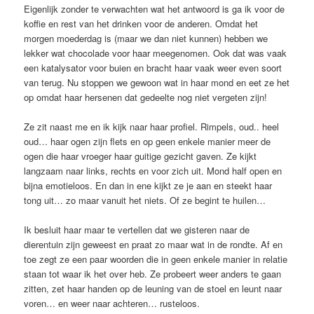
Eigenlijk zonder te verwachten wat het antwoord is ga ik voor de
koffie en rest van het drinken voor de anderen. Omdat het
morgen moederdag is (maar we dan niet kunnen) hebben we
lekker wat chocolade voor haar meegenomen. Ook dat was vaak
een katalysator voor buien en bracht haar vaak weer even soort
van terug. Nu stoppen we gewoon wat in haar mond en eet ze het
op omdat haar hersenen dat gedeelte nog niet vergeten zijn!
Ze zit naast me en ik kijk naar haar profiel. Rimpels, oud.. heel
oud… haar ogen zijn flets en op geen enkele manier meer de
ogen die haar vroeger haar guitige gezicht gaven. Ze kijkt
langzaam naar links, rechts en voor zich uit. Mond half open en
bijna emotieloos. En dan in ene kijkt ze je aan en steekt haar
tong uit… zo maar vanuit het niets. Of ze begint te huilen…
Ik besluit haar maar te vertellen dat we gisteren naar de
dierentuin zijn geweest en praat zo maar wat in de rondte. Af en
toe zegt ze een paar woorden die in geen enkele manier in relatie
staan tot waar ik het over heb. Ze probeert weer anders te gaan
zitten, zet haar handen op de leuning van de stoel en leunt naar
voren… en weer naar achteren… rusteloos.