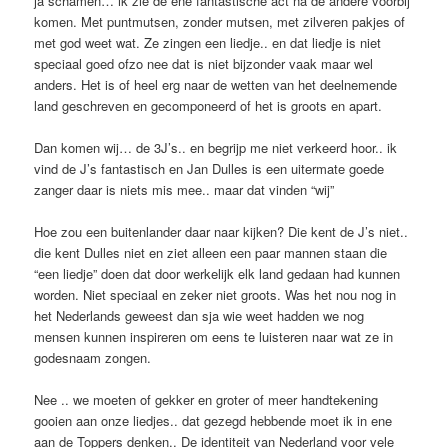
ja schamen… ik zie de ene fantastische act na de andere voorbij
komen. Met puntmutsen, zonder mutsen, met zilveren pakjes of
met god weet wat. Ze zingen een liedje.. en dat liedje is niet
speciaal goed ofzo nee dat is niet bijzonder vaak maar wel
anders. Het is of heel erg naar de wetten van het deelnemende
land geschreven en gecomponeerd of het is groots en apart.
Dan komen wij… de 3J’s.. en begrijp me niet verkeerd hoor.. ik
vind de J’s fantastisch en Jan Dulles is een uitermate goede
zanger daar is niets mis mee.. maar dat vinden “wij”
Hoe zou een buitenlander daar naar kijken? Die kent de J’s niet..
die kent Dulles niet en ziet alleen een paar mannen staan die
“een liedje” doen dat door werkelijk elk land gedaan had kunnen
worden. Niet speciaal en zeker niet groots. Was het nou nog in
het Nederlands geweest dan sja wie weet hadden we nog
mensen kunnen inspireren om eens te luisteren naar wat ze in
godesnaam zongen.
Nee .. we moeten of gekker en groter of meer handtekening
gooien aan onze liedjes.. dat gezegd hebbende moet ik in ene
aan de Toppers denken.. De identiteit van Nederland voor vele