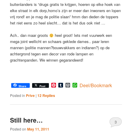
buitenlanders is “drugs gratis te krijgen, hoeren op elke hoek van
elke straat in elk dorp,homo’s zijn er meer dan inwoners en lopen
vrij rond! en je mag de politie slaan” hmm dan deden de toppers
het niet eens zo heel slecht… dat is het dus ook niet …
Ach.. dan maar groots
heel groot! Iets met vuurwerk een
mega joint wellicht en schaars geklede dames.. paar leren
mannen (politie mannen?bouwvakkers en indianen?) op de
achtergrond tegen een decor van rode lampen en
grachtenpanden. We winnen gegarandeerd!
Pinterest
Tumblr
WordPress
WhatsApp
Deel/Bookmark
Share
Post
Posted in
Prive
|
12
Replies
Still here…
3
Posted on
May 11, 2011