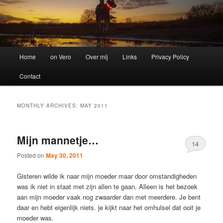
Main
Home
on Vero
Over mij
Links
Privacy Policy
menu
Contact
MONTHLY ARCHIVES:
MAY 2011
Mijn mannetje…
14
Posted on
May 30, 2011
Gisteren wilde ik naar mijn moeder maar door omstandigheden
was ik niet in staat met zijn allen te gaan. Alleen is het bezoek
aan mijn moeder vaak nog zwaarder dan met meerdere. Je bent
daar en hebt eigenlijk niets. je kijkt naar het omhulsel dat ooit je
moeder was.