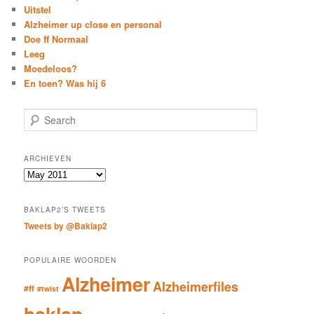
Uitstel
Alzheimer up close en personal
Doe ff Normaal
Leeg
Moedeloos?
En toen? Was hij 6
S
e
a
r
ARCHIEVEN
c
Archieven
h
BAKLAP2’S TWEETS
Tweets by @Baklap2
POPULAIRE WOORDEN
Alzheimer
Alzheimerfiles
#ff
#twist