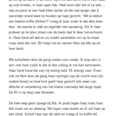
op mijn knieën, in haar ogen kijk. Heel even lijkt het of ze iets….
nee ze perst er een heel klein lachje uit die niet langer dan 2
seconden stand weet te houden op haar gezicht. “Wil je lekker
een bakkie koffie drinken?” vraag ik haar zoals ik dat elke keer
doe.. de reactie is vlak en eigenlijk niet aanwezig. Als ik haar
probeer op te laten staan van de bank faal ik daar ruimschoots
in. Haar hand wil wel en ze maakt aanstalten om op te staan
maar doet dat niet. Bri helpt me en samen tillen we Ma op uit
haar bank.
We schuifelen door de gang voetje voor voetje. Ik loop arm in
arm met haar zoals ik dat al doe zolang ik me kan herinneren.
Haar hand houd die van mij stevig (iets TE stevig) vast. Even
ziet ze Nick door de gang heen springen (op de vlucht voor zijn
oudere broer) en heel kort geeft haar gezicht iets weer van
affectie of vertedering van het kleine mannetje dat langs loopt.
De lift in op weg naar beneden.
De hele weg geen sjoege bij Ma. Ik praat tegen haar maar haar
blik staat ver en afwezig. We lopen naar buiten en ik zet haar op
een stoel. Schuif haar aan de tafel en vraag of ze koffie wil.