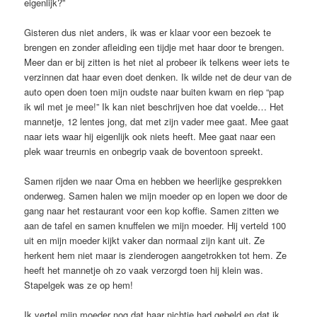
eigenlijk?”
Gisteren dus niet anders, ik was er klaar voor een bezoek te
brengen en zonder afleiding een tijdje met haar door te brengen.
Meer dan er bij zitten is het niet al probeer ik telkens weer iets te
verzinnen dat haar even doet denken. Ik wilde net de deur van de
auto open doen toen mijn oudste naar buiten kwam en riep “pap
ik wil met je mee!” Ik kan niet beschrijven hoe dat voelde… Het
mannetje, 12 lentes jong, dat met zijn vader mee gaat. Mee gaat
naar iets waar hij eigenlijk ook niets heeft. Mee gaat naar een
plek waar treurnis en onbegrip vaak de boventoon spreekt.
Samen rijden we naar Oma en hebben we heerlijke gesprekken
onderweg. Samen halen we mijn moeder op en lopen we door de
gang naar het restaurant voor een kop koffie. Samen zitten we
aan de tafel en samen knuffelen we mijn moeder. Hij verteld 100
uit en mijn moeder kijkt vaker dan normaal zijn kant uit. Ze
herkent hem niet maar is zienderogen aangetrokken tot hem. Ze
heeft het mannetje oh zo vaak verzorgd toen hij klein was.
Stapelgek was ze op hem!
Ik vertel mijn moeder nog dat haar nichtje had gebeld en dat ik