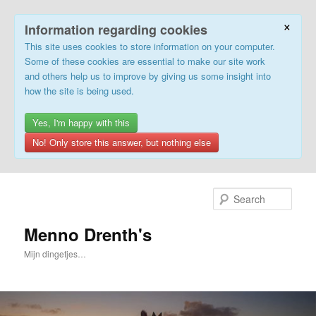
×
Information regarding cookies
This site uses cookies to store information on your computer.
Some of these cookies are essential to make our site work
and others help us to improve by giving us some insight into
how the site is being used.
Yes, I'm happy with this
No! Only store this answer, but nothing else
Skip
Skip
to
to
Sear
primary
secondary
content
content
Menno Drenth's
Mijn dingetjes…