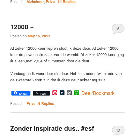
Posted in
Alzheimer
,
Prive
|
14
Replies
12000 +
6
Posted on
May 15, 2011
Al zeker 12000 keer liep en sloot ik deze deur. Al zeker 12000
keer de gewoonste zaak van de wereld. Al zeker 12000 keer ging
ik alleen,met 2,3,4 of 5 mensen door die deur.
Vandaag ga ik weer door die deur. Het zal zonder twijfel één van
de zwaarste keren zijn dat ik deze deur achter mij sluit!
Pinterest
Tumblr
WordPress
WhatsApp
Deel/Bookmark
Share
Post
Posted in
Prive
|
6
Replies
Zonder inspiratie dus.. #esf
12