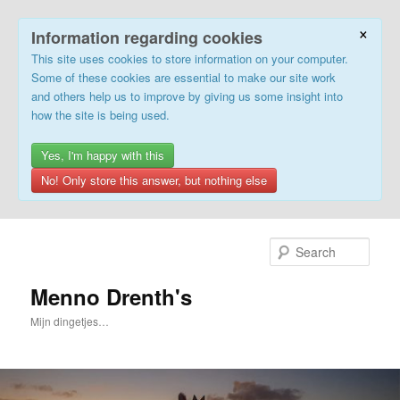
×
Information regarding cookies
This site uses cookies to store information on your computer.
Some of these cookies are essential to make our site work
and others help us to improve by giving us some insight into
how the site is being used.
Yes, I'm happy with this
No! Only store this answer, but nothing else
Skip
Skip
to
to
Sear
primary
secondary
content
content
Menno Drenth's
Mijn dingetjes…