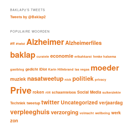
BAKLAP2’S TWEETS
Tweets by @Baklap2
POPULAIRE WOORDEN
Alzheimer
Alzheimerfiles
#ff
#twist
baklap
economie
curatele
erikahkarst
femke halsema
moeder
gedicht
iDiot
gastblog
Karin Hillebrand
las vegas
nasatweetup
politiek
muziek
nick
privacy
Prive
roken
Social Media
schaamteloos
rtl4
suikerziekte
twitter
Uncategorized
verjaardag
Techniek
tweetup
verpleeghuis
verzorging
werk
volmacht
wellbeing
zon