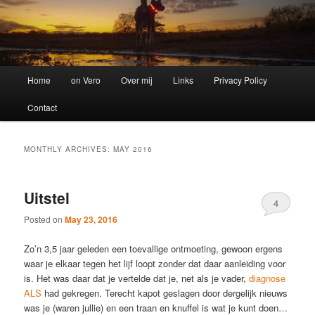
Main
Home
on Vero
Over mij
Links
Privacy Policy
menu
Contact
MONTHLY ARCHIVES:
MAY 2016
Uitstel
4
Posted on
May 23, 2016
Zo’n 3,5 jaar geleden een toevallige ontmoeting, gewoon ergens
waar je elkaar tegen het lijf loopt zonder dat daar aanleiding voor
is. Het was daar dat je vertelde dat je, net als je vader,
diagnose
ALS
had gekregen. Terecht kapot geslagen door dergelijk nieuws
was je (waren jullie) en een traan en knuffel is wat je kunt doen…