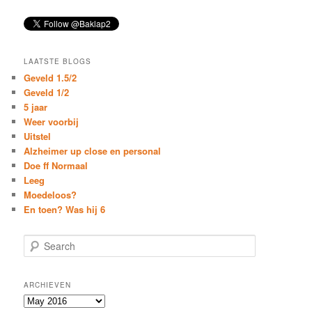
LAATSTE BLOGS
Geveld 1.5/2
Geveld 1/2
5 jaar
Weer voorbij
Uitstel
Alzheimer up close en personal
Doe ff Normaal
Leeg
Moedeloos?
En toen? Was hij 6
S
e
a
r
ARCHIEVEN
c
Archieven
h