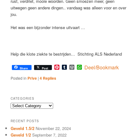
rust, verdriet, mooie woorden. Geen smoezen meer, geen
uitwegen geen andere dingen.. vandaag was alleen voor en over
jou.
Het was een bijzonder intense uitvaart …
Help die klote ziekte te bestrijden… Stichting ALS Nederland
Pinterest
Tumblr
WordPress
WhatsApp
Deel/Bookmark
Share
Post
Posted in
Prive
|
4
Replies
CATEGORIES
Categories
RECENT POSTS
Geveld 1.5/2
November 22, 2024
Geveld 1/2
September 7, 2022