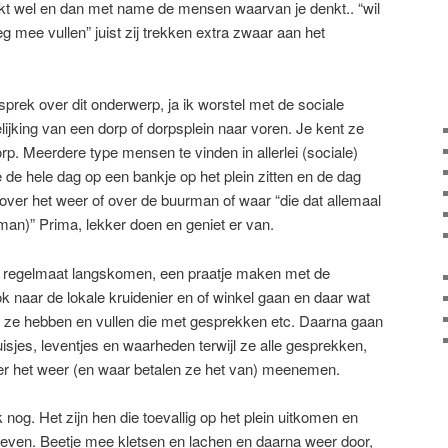
 lijkt wel en dan met name de mensen waarvan je denkt.. “wil
g mee vullen” juist zij trekken extra zwaar aan het
ek over dit onderwerp, ja ik worstel met de sociale
jking van een dorp of dorpsplein naar voren. Je kent ze
orp. Meerdere type mensen te vinden in allerlei (sociale)
 de hele dag op een bankje op het plein zitten en de dag
over het weer of over de buurman of waar “die dat allemaal
man)” Prima, lekker doen en geniet er van.
 regelmaat langskomen, een praatje maken met de
 naar de lokale kruidenier en of winkel gaan en daar wat
ie ze hebben en vullen die met gesprekken etc. Daarna gaan
sjes, leventjes en waarheden terwijl ze alle gesprekken,
ver het weer (en waar betalen ze het van) meenemen.
k nog. Het zijn hen die toevallig op het plein uitkomen en
oeven. Beetje mee kletsen en lachen en daarna weer door,