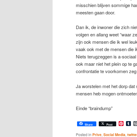
misschien blijven sommige han
meesten gaan door.
Dan ik, de inwoner die zich nie
volgen en allang weet “waar ze 
zijn ook mensen die ik wel leuk
vaak ook met de mensen die ik
Niets terugzeggen is a-sociaal 
ook maar niet het plein op te
confrontatie te voorkomen ze
Ja worstelen met het dorp dat s
mensen heb mogen ontmoeten de
Einde “braindump”
Pinter
Tu
Share
Post
Posted in
Prive
,
Social Media
,
twitte