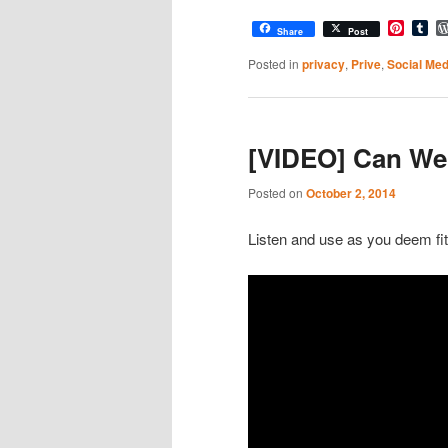
Pinter
Tu
Share
Post
Posted in
privacy
,
Prive
,
Social Med
[VIDEO] Can We
Posted on
October 2, 2014
Listen and use as you deem fit