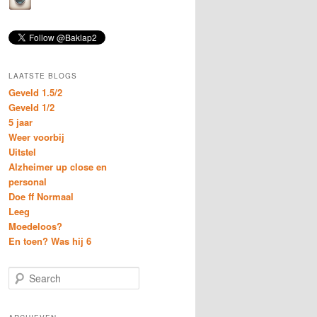
LAATSTE BLOGS
Geveld 1.5/2
Geveld 1/2
5 jaar
Weer voorbij
Uitstel
Alzheimer up close en
personal
Doe ff Normaal
Leeg
Moedeloos?
En toen? Was hij 6
S
e
a
r