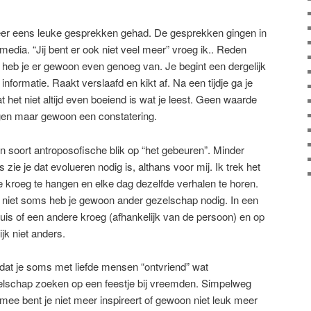
eer eens leuke gesprekken gehad. De gesprekken gingen in
edia. “Jij bent er ook niet veel meer” vroeg ik.. Reden
s heb je er gewoon even genoeg van. Je begint een dergelijk
nformatie. Raakt verslaafd en kikt af. Na een tijdje ga je
at het niet altijd even boeiend is wat je leest. Geen waarde
gen maar gewoon een constatering.
en soort antroposofische blik op “het gebeuren”. Minder
ie je dat evolueren nodig is, althans voor mij. Ik trek het
le kroeg te hangen en elke dag dezelfde verhalen te horen.
f niet soms heb je gewoon ander gezelschap nodig. In een
uis of een andere kroeg (afhankelijk van de persoon) en op
ijk niet anders.
dat je soms met liefde mensen “ontvriend” wat
zelschap zoeken op een feestje bij vreemden. Simpelweg
ee bent je niet meer inspireert of gewoon niet leuk meer