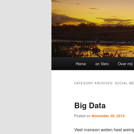
Main
Home
on Vero
Over mij
menu
CATEGORY ARCHIVES:
SOCIAL ME
Big Data
Posted on
November 30, 2014
Veel mensen weten heel weinig 