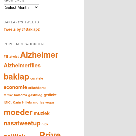
ARCHIEVEN
c
Archieven
h
BAKLAP2’S TWEETS
Tweets by @Baklap2
POPULAIRE WOORDEN
Alzheimer
#ff
#twist
Alzheimerfiles
baklap
curatele
economie
erikahkarst
gedicht
femke halsema
gastblog
iDiot
Karin Hillebrand
las vegas
moeder
muziek
nasatweetup
nick
Prive
politiek