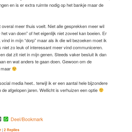
gen en is er extra ruimte nodig op het bankje maar de
t overal meer thuis voelt. Niet alle gesprekken meer wil
het van doen” of het eigenlijk niet zoveel kan boeien. Er
 vind in mijn “dorp” maar als ik die wil bezoeken moet ik
 niet zo leuk of interessant meer vind communiceren.
en dat zit niet in mijn genen. Steeds vaker besluit ik dan
 gaan en wat anders te gaan doen. Gewoon om de
g maar
ocial media heet.. terwijl ik er een aantal hele bijzondere
 afgelopen jaren. Wellicht is verhuizen een optie
est
mblr
WordPress
WhatsApp
Deel/Bookmark
r
|
2
Replies