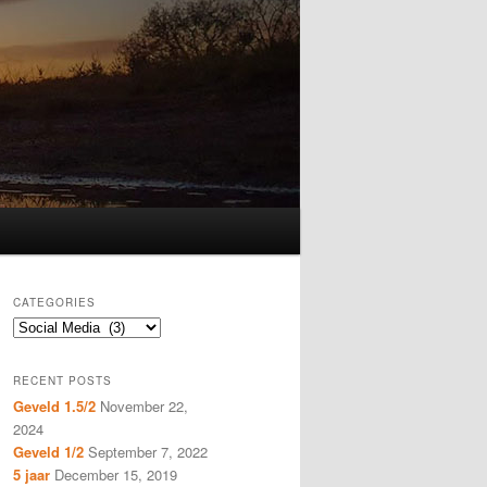
CATEGORIES
Categories
RECENT POSTS
Geveld 1.5/2
November 22,
2024
Geveld 1/2
September 7, 2022
5 jaar
December 15, 2019