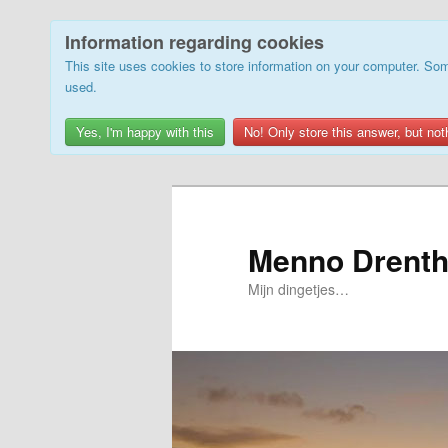
Information regarding cookies
This site uses cookies to store information on your computer. Som
used.
Yes, I'm happy with this
No! Only store this answer, but not
Skip
Skip
to
to
primary
secondary
Menno Drenth
content
content
Mijn dingetjes…