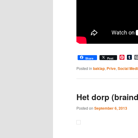
Pinter
Tu
Share
Post
Posted in
baklap
,
Prive
,
Social Medi
Het dorp (brain
Posted on
September 6, 2013