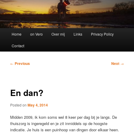
Main
Home
on Vero
Over mij
Links
Privacy Policy
menu
Contact
Post
←
Previous
Next
→
navigation
En dan?
Posted on
May 4, 2014
Midden 2009, ik kom soms wel 8 keer per dag bij je langs. De
thuiszorg is ingeregeld en je zit inmiddels op de hoogste
indicatie. Je huis is een puinhoop van dingen door elkaar heen.