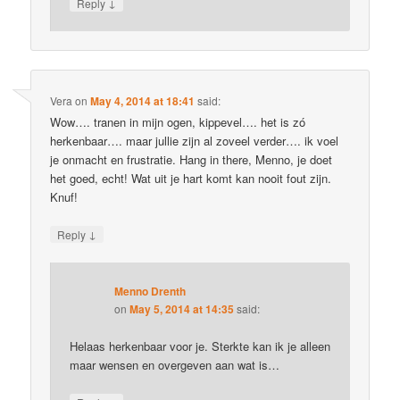
↓
Reply
Vera
on
May 4, 2014 at 18:41
said:
Wow…. tranen in mijn ogen, kippevel…. het is zó
herkenbaar…. maar jullie zijn al zoveel verder…. ik voel
je onmacht en frustratie. Hang in there, Menno, je doet
het goed, echt! Wat uit je hart komt kan nooit fout zijn.
Knuf!
↓
Reply
Menno Drenth
on
May 5, 2014 at 14:35
said:
Helaas herkenbaar voor je. Sterkte kan ik je alleen
maar wensen en overgeven aan wat is…