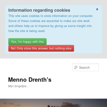
×
Information regarding cookies
This site uses cookies to store information on your computer.
Some of these cookies are essential to make our site work
and others help us to improve by giving us some insight into
how the site is being used.
Yes, I'm happy with this
No! Only store this answer, but nothing else
Skip
to
Sear
primary
content
Menno Drenth's
Mijn dingetjes…