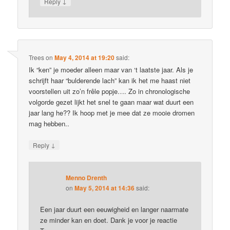
↓
Reply
Trees
on
May 4, 2014 at 19:20
said:
Ik “ken” je moeder alleen maar van ‘t laatste jaar. Als je
schrijft haar “bulderende lach” kan ik het me haast niet
voorstellen uit zo’n frêle popje…. Zo in chronologische
volgorde gezet lijkt het snel te gaan maar wat duurt een
jaar lang he?? Ik hoop met je mee dat ze mooie dromen
mag hebben..
↓
Reply
Menno Drenth
on
May 5, 2014 at 14:36
said:
Een jaar duurt een eeuwigheid en langer naarmate
ze minder kan en doet. Dank je voor je reactie