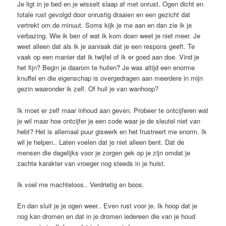
Je ligt in je bed en je wisselt slaap af met onrust. Ogen dicht en
totale rust gevolgd door onrustig draaien en een gezicht dat
vertrekt om de minuut. Soms kijk je me aan en dan zie ik je
verbazing. Wie ik ben of wat ik kom doen weet je niet meer. Je
weet alleen dat als ik je aanraak dat je een respons geeft. Te
vaak op een manier dat ik twijfel of ik er goed aan doe. Vind je
het fijn? Begin je daarom te huilen? Je was altijd een enorme
knuffel en die eigenschap is overgedragen aan meerdere in mijn
gezin waaronder ik zelf. Of huil je van wanhoop?
Ik moet er zelf maar inhoud aan geven. Probeer te ontcijferen wat
je wil maar hoe ontcijfer je een code waar je de sleutel niet van
hebt? Het is allemaal puur giswerk en het frustreert me enorm. Ik
wil je helpen.. Laten voelen dat je niet alleen bent. Dat de
mensen die dagelijks voor je zorgen gek op je zijn omdat je
zachte karakter van vroeger nog steeds in je huist.
Ik voel me machteloos.. Verdrietig en boos.
En dan sluit je je ogen weer.. Even rust voor je. Ik hoop dat je
nog kan dromen en dat in je dromen iedereen die van je houd