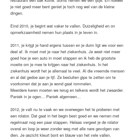
restaurant een bak koffie. Soms nemen we een ijsje. En hoewel
je niet goed meer bent geniet je toch nog wel van de kleine
dingen.
Eind 2010, je begint wat vaker te vallen. Duizeligheid en on
opmerkzaamheid nemen hun plaats in je leven in.
2011, je krijgt je hand ergens tussen en je duim ligt we voor een
deel af. Ik moet met je naar het ziekenhuis. Je weet niet meer
goed hoe je een auto in moet stappen en ik heb de grootste
moeite om je mee te krijgen naar het ziekenhuis. In het
ziekenhuis wordt het je allemaal te veel. Al die vreemde mensen
en al dat gedoe aan je lijf. Ze besluiten gips te zetten om te
voorkomen dat je aan je wond gaat rommelen.
Meerdere keren moeten we terug en telkens wordt het zwaarder.
Paniek in je ogen… Paniek algemeen…
2012, je valt nu te vaak en we overwegen het te proberen met
een rolator. Dat gaat in het begin best goed en we nemen met
regelmaat nog een paar stappen. Helaas vergeet je de rolator
overal en loop je weer zonder weg met alle nare gevolgen van
dien. Je gezicht kleurt bont en blauw van het vele vallen.