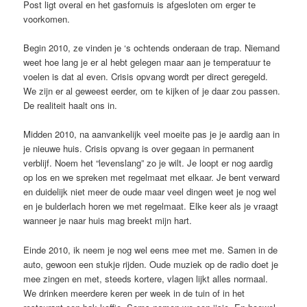
Post ligt overal en het gasfornuis is afgesloten om erger te
voorkomen.
Begin 2010, ze vinden je ‘s ochtends onderaan de trap. Niemand
weet hoe lang je er al hebt gelegen maar aan je temperatuur te
voelen is dat al even. Crisis opvang wordt per direct geregeld.
We zijn er al geweest eerder, om te kijken of je daar zou passen.
De realiteit haalt ons in.
Midden 2010, na aanvankelijk veel moeite pas je je aardig aan in
je nieuwe huis. Crisis opvang is over gegaan in permanent
verblijf. Noem het “levenslang” zo je wilt. Je loopt er nog aardig
op los en we spreken met regelmaat met elkaar. Je bent verward
en duidelijk niet meer de oude maar veel dingen weet je nog wel
en je bulderlach horen we met regelmaat. Elke keer als je vraagt
wanneer je naar huis mag breekt mijn hart.
Einde 2010, ik neem je nog wel eens mee met me. Samen in de
auto, gewoon een stukje rijden. Oude muziek op de radio doet je
mee zingen en met, steeds kortere, vlagen lijkt alles normaal.
We drinken meerdere keren per week in de tuin of in het