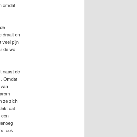
en omdat
mde
e draait en
 veel pijn
ar de wc
gt naast de
nd… Omdat
 van
aarom
n ze zich
dekt dat
r een
 genoeg
rs, ook