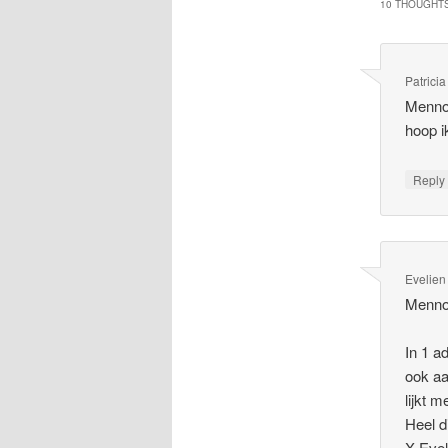
10 THOUGHTS
Patrici
Menno,
hoop i
Repl
Evelien
Menno
In 1 a
ook aa
lijkt 
Heel d
X Evel