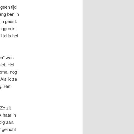
geen tijd
ang ben in
 in geest.
loggen is
ijd is het
en” was
iet. Het
 oma, nog
Als ik ze
g. Het
Ze zit
 haar in
dig aan.
 gezicht