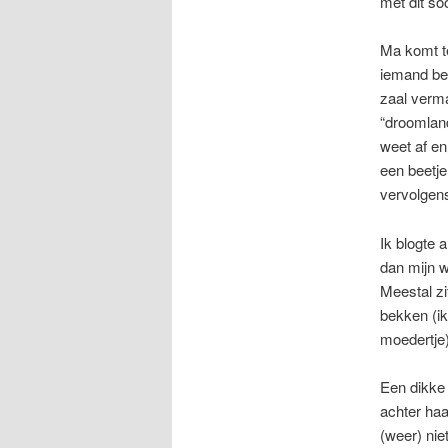
met dit so
Ma komt te
iemand besp
zaal verm
“droomlan
weet af e
een beetje
vervolgen
Ik blogte 
dan mijn w
Meestal zi
bekken (ik
moedertje)
Een dikke v
achter haar
(weer) nie