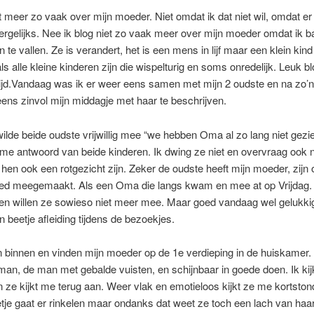
et meer zo vaak over mijn moeder. Niet omdat ik dat niet wil, omdat er 
 dergelijks. Nee ik blog niet zo vaak meer over mijn moeder omdat ik b
 te vallen. Ze is verandert, het is een mens in lijf maar een klein kind
ls alle kleine kinderen zijn die wispelturig en soms onredelijk. Leuk b
ltijd.Vandaag was ik er weer eens samen met mijn 2 oudste en na zo’n t
ens zinvol mijn middagje met haar te beschrijven.
ilde beide oudste vrijwillig mee “we hebben Oma al zo lang niet gezi
me antwoord van beide kinderen. Ik dwing ze niet en overvraag ook n
hen ook een rotgezicht zijn. Zeker de oudste heeft mijn moeder, zijn
goed meegemaakt. Als een Oma die langs kwam en mee at op Vrijdag. 
en willen ze sowieso niet meer mee. Maar goed vandaag wel gelukki
en beetje afleiding tijdens de bezoekjes.
binnen en vinden mijn moeder op de 1e verdieping in de huiskamer. 
an, de man met gebalde vuisten, en schijnbaar in goede doen. Ik kijk
 ze kijkt me terug aan. Weer vlak en emotieloos kijkt ze me kortston
tje gaat er rinkelen maar ondanks dat weet ze toch een lach van haar