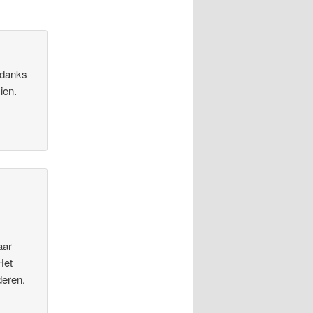
ndanks
ien.
aar
Het
deren.