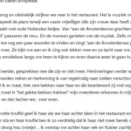
ort zaken schijnbaar.
rug en uiteindelijk strijken we neer in het restaurant. Het is muziek 
eelt de piano terwijl een vaste vrijwilliger (die zijn vrouw daar heeft 
aakt met oude Hollandse liedjes. Van “aan de Amsterdamse grachten”
d” passeren de revu. En de mensen genieten van de muziek. Zelfs m
n toe nog een paar woorden te vinden en zingt “aan de Amsterdamse 
 mee. Ze kijkt me aan en ik zing ook lekker mee en ze lacht naar me
s emotieloos langs me heen te kijken en even daarna weer te gaan h
al eerder, gesprekken nee die zijn er niet meer. Herinneringen verder
oorden reiken en herkenning is van regelmatig naar zelden verschov
t ik er maar, trek rare bekken naar haar en die beantwoord zij met n
 moet in “het gekke bekken trekken” mijn meerderen erkennen in mij
 en dan lachen we.. voor even.
ette knuffel geef ik haar als we haar achter laten in het restaurant en 
 sta en haar knuffel ben ik zo verdrietig dat ik haar niet meer bereik d
t droog hou (mietje) .. ik verstop me achter haar nek en fluister zachtj