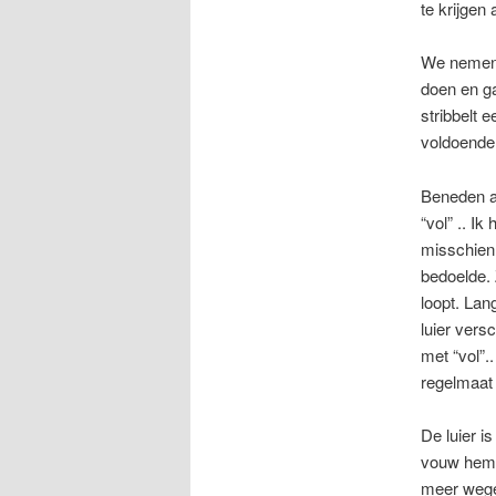
te krijgen
We nemen h
doen en ga
stribbelt 
voldoende 
Beneden aa
“vol” .. I
misschien 
bedoelde. 
loopt. Lan
luier vers
met “vol”.
regelmaat 
De luier i
vouw hem d
meer wegen