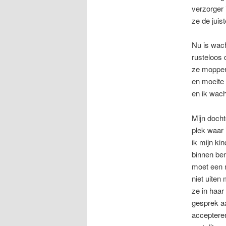
verzorger
ze de juis
Nu is wac
rusteloos 
ze moppert
en moeite 
en ik wacht
Mijn docht
plek waar 
ik mijn ki
binnen be
moet een 
niet uiten
ze in haar
gesprek a
accepteren