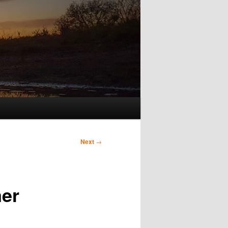
Next
→
mer