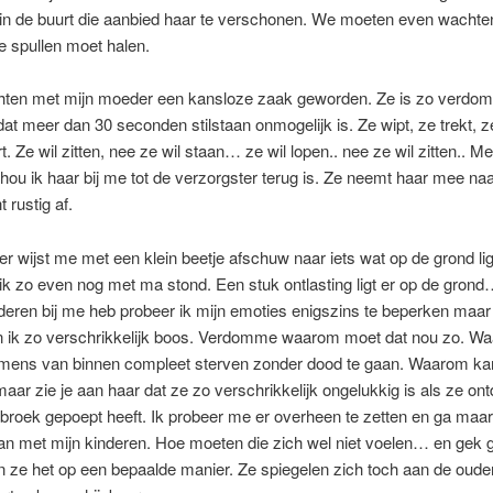
 in de buurt die aanbied haar te verschonen. We moeten even wacht
te spullen moet halen.
hten met mijn moeder een kansloze zaak geworden. Ze is zo verdo
dat meer dan 30 seconden stilstaan onmogelijk is. Ze wipt, ze trekt, z
. Ze wil zitten, nee ze wil staan… ze wil lopen.. nee ze wil zitten.. Met
hou ik haar bij me tot de verzorgster terug is. Ze neemt haar mee na
 rustig af.
er wijst me met een klein beetje afschuw naar iets wat op de grond li
ik zo even nog met ma stond. Een stuk ontlasting ligt er op de gro
nderen bij me heb probeer ik mijn emoties enigszins te beperken maar
n ik zo verschrikkelijk boos. Verdomme waarom moet dat nou zo. W
mens van binnen compleet sterven zonder dood te gaan. Waarom ka
 maar zie je aan haar dat ze zo verschrikkelijk ongelukkig is als ze ont
 broek gepoept heeft. Ik probeer me er overheen te zetten en ga maa
an met mijn kinderen. Hoe moeten die zich wel niet voelen… en gek
 ze het op een bepaalde manier. Ze spiegelen zich toch aan de oude