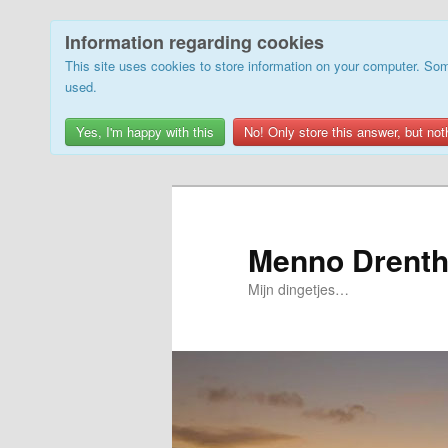
Information regarding cookies
This site uses cookies to store information on your computer. Som
used.
Yes, I'm happy with this
No! Only store this answer, but not
Skip
to
primary
Menno Drenth
content
Mijn dingetjes…