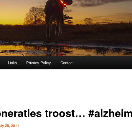
Links
Privacy Policy
Contact
eneraties troost… #alzhei
uly 29, 2011