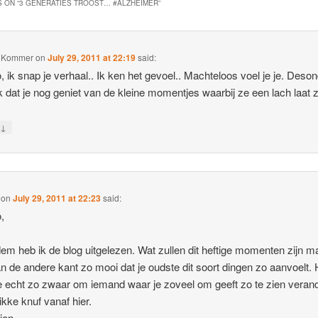
 ON “
3 GENERATIES TROOST… #ALZHEIMER
”
a Kommer
on
July 29, 2011 at 22:19
said:
 ik snap je verhaal.. Ik ken het gevoel.. Machteloos voel je je. Deso
k dat je nog geniet van de kleine momentjes waarbij ze een lach laat z
↓
y
on
July 29, 2011 at 22:23
said:
,
dem heb ik de blog uitgelezen. Wat zullen dit heftige momenten zijn m
n de andere kant zo mooi dat je oudste dit soort dingen zo aanvoelt. 
me echt zo zwaar om iemand waar je zoveel om geeft zo te zien veran
ikke knuf vanaf hier.
ien