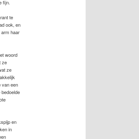
fijn.
rant te
had ook, en
n arm haar
het woord
t ze
wat ze
akkelijk
e van een
ze bedoelde
ote
kspijp en
ken in
een