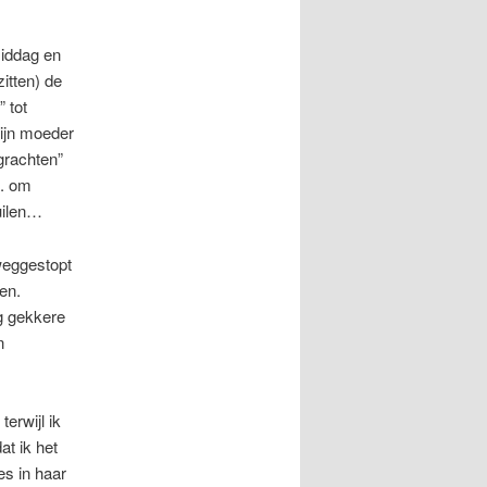
middag en
zitten) de
 tot
ijn moeder
grachten”
.. om
uilen…
 weggestopt
en.
og gekkere
n
terwijl ik
at ik het
es in haar