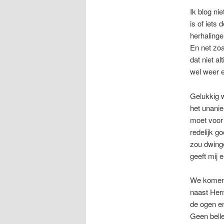
Ik blog ni
is of iets
herhalingen
En net zoa
dat niet a
wel weer e
Gelukkig w
het unanie
moet voor 
redelijk 
zou dwing
geeft mij 
We komen 
naast Herm
de ogen en
Geen belle