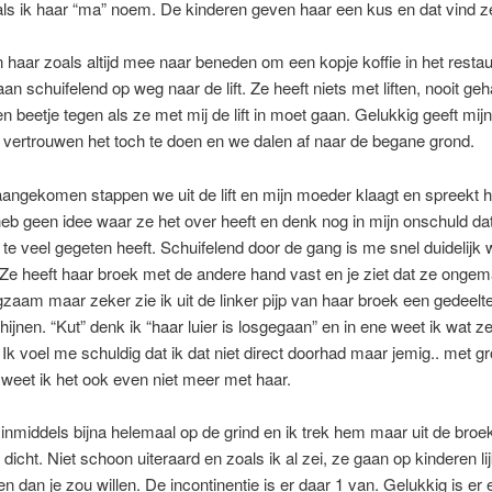
 als ik haar “ma” noem. De kinderen geven haar een kus en dat vind ze 
aar zoals altijd mee naar beneden om een kopje koffie in het restau
an schuifelend op weg naar de lift. Ze heeft niets met liften, nooit ge
een beetje tegen als ze met mij de lift in moet gaan. Gelukkig geeft mij
vertrouwen het toch te doen en we dalen af naar de begane grond.
ngekomen stappen we uit de lift en mijn moeder klaagt en spreekt 
k heb geen idee waar ze het over heeft en denk nog in mijn onschuld da
te veel gegeten heeft. Schuifelend door de gang is me snel duidelijk 
Ze heeft haar broek met de andere hand vast en je ziet dat ze ongem
gzaam maar zeker zie ik uit de linker pijp van haar broek een gedeelt
chijnen. “Kut” denk ik “haar luier is losgegaan” en in ene weet ik wat 
. Ik voel me schuldig dat ik dat niet direct doorhad maar jemig.. met gr
weet ik het ook even niet meer met haar.
s inmiddels bijna helemaal op de grind en ik trek hem maar uit de broe
icht. Niet schoon uiteraard en zoals ik al zei, ze gaan op kinderen lij
 dan je zou willen. De incontinentie is er daar 1 van. Gelukkig is er 