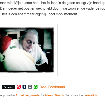
haar mis. Mijn oudste heeft het feilloos in de gaten en legt zijn hand o
De moeder getroost en geknuffeld door haar zoon en de vader getroo
 het is een apart maar eigenlijk heel mooi moment.
Pinterest
Tumblr
WordPress
WhatsApp
Deel/Bookmark
Post
as posted in
Alzheimer
,
moeder
by
Menno Drenth
. Bookmark the
permalink
.