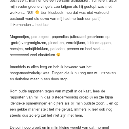
beslissen.. mannen die een verschil uitmaakten. Tuinieren, alsof
mijn vader groene vingers zou krijgen als hij gestopt was met
werken… NOT
Een klusboek, nou dat was niet verkeerd
besteedt want die ouwe van mij had me toch een partij
linkerhanden .. heel bar.
Magneetjes, postzegels, paperclips (uiteraard gesorteerd op
grote) vergrootglazen, pincetten, verrekijkers, inbindmappen,
hoesjes, schrijfblokken, potloden, pennen en heel veel…
heeeeeeeel veel elastieken
Inmiddels is alles leeg en heb ik bewaard wat het
hoogstnoodzakelijk was. Dingen die ik nu nog niet wil uitzoeken
en derhalve maar in een doos stop.
Kom oude rapporten tegen van mijzelf in de kast, lees de
rapporten van mij in klas 6 (tegenwoordig groep 8) en zie bijna
identieke opmerkingen en cijfers als bij mijn oudste zoon… en op
een gekke manier stelt het me gerust, immers ik leef ook nog
steeds dus zo erg zal het niet zijn met hem.
De puinhoop groeit en in mijn kleine wereld van dat moment