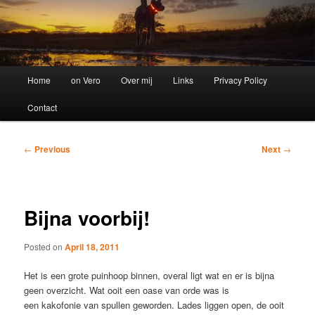
Main
Home
on Vero
Over mij
Links
Privacy Policy
menu
Contact
Post
←
Previous
Next
→
navigation
Bijna voorbij!
Posted on
April 18, 2011
Het is een grote puinhoop binnen, overal ligt wat en er is bijna
geen overzicht. Wat ooit een oase van orde was is
een kakofonie van spullen geworden. Lades liggen open, de ooit