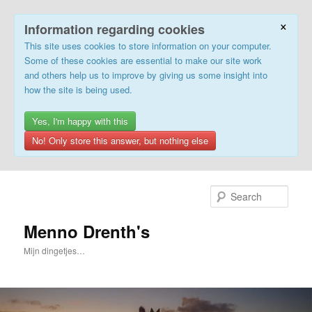
×
Information regarding cookies
This site uses cookies to store information on your computer.
Some of these cookies are essential to make our site work
and others help us to improve by giving us some insight into
how the site is being used.
Yes, I'm happy with this
No! Only store this answer, but nothing else
Skip
to
Sear
primary
content
Menno Drenth's
Mijn dingetjes…