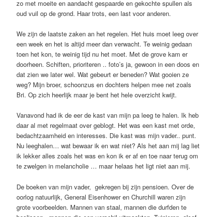
zo met moeite en aandacht gespaarde en gekochte spullen als
oud vuil op de grond. Haar trots, een last voor anderen.
We zijn de laatste zaken an het regelen. Het huis moet leeg over
een week en het is altijd meer dan verwacht. Te weinig gedaan
toen het kon, te weinig tijd nu het moet. Met de grove kam er
doorheen. Schiften, prioriteren .. foto’s ja, gewoon in een doos en
dat zien we later wel. Wat gebeurt er beneden? Wat gooien ze
weg? Mijn broer, schoonzus en dochters helpen mee net zoals
Bri. Op zich heerlijk maar je bent het hele overzicht kwijt.
Vanavond had ik de eer de kast van mijn pa leeg te halen. Ik heb
daar al met regelmaat over geblogt. Het was een kast met orde,
bedachtzaamheid en interesses. Die kast was mijn vader.. punt.
Nu leeghalen… wat bewaar ik en wat niet? Als het aan mij lag liet
ik lekker alles zoals het was en kon ik er af en toe naar terug om
te zwelgen in melancholie … maar helaas het ligt niet aan mij.
De boeken van mijn vader, gekregen bij zijn pensioen. Over de
oorlog natuurlijk, General Eisenhower en Churchill waren zijn
grote voorbeelden. Mannen van staal, mannen die durfden te