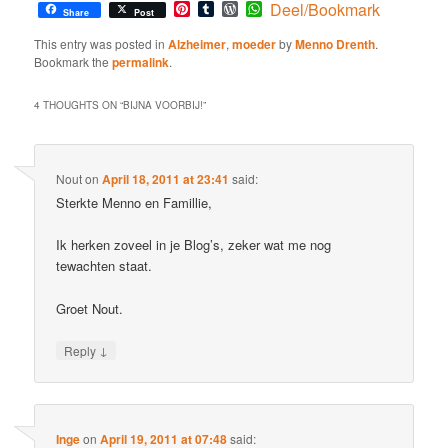
Pinterest
Tumblr
WordPress
WhatsApp
Deel/Bookmark
Share
Post
This entry was posted in
Alzheimer
,
moeder
by
Menno Drenth
.
Bookmark the
permalink
.
4 THOUGHTS ON “
BIJNA VOORBIJ!
”
Nout
on
April 18, 2011 at 23:41
said:
Sterkte Menno en Famillie,
Ik herken zoveel in je Blog’s, zeker wat me nog
tewachten staat.
Groet Nout.
↓
Reply
Inge
on
April 19, 2011 at 07:48
said: