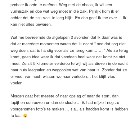
probeer ik orde te creëren. Weg met de chaos, ik wil een
vuilniszak en doe wat weg moet in die zak. Pijnlijk kom ik er
achter dat de zak veel te leeg blijft. En dan geef ik me over. .. Ik
kan niet alles bewaren.
Wat me bevreemde de afgelopen 2 avonden dat ik daar was is
dat er meerdere momenten waren dat ik dacht ” nee dat nog niet
weg doen, dat is handig voor als ze terug komt…… ” Als ze terug
komt, geen idee waar ik dat vandaan haal want dat komt ze niet
meer. Ze zit 5 kilometer verderop terwijl wij als dieven in de nacht
haar huis leeghalen en weggooien wat van haar is. Zonder dat ze
er weet van heeft wissen we haar verleden… het blijft vies
voelen.
Morgen gaat het meeste of naar opslag of naar de stort, dan
tapijt en schroeven en dan de sleutel… ik had mijzelf nog zo
voorgenomen foto’s te maken … sja.. als hadden komt is hebben
te laat