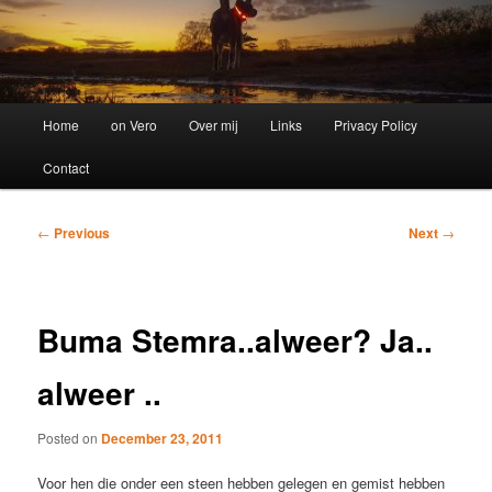
Main
Home
on Vero
Over mij
Links
Privacy Policy
menu
Contact
Post
←
Previous
Next
→
navigation
Buma Stemra..alweer? Ja..
alweer ..
Posted on
December 23, 2011
Voor hen die onder een steen hebben gelegen en gemist hebben