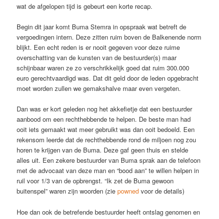
wat de afgelopen tijd is gebeurt een korte recap.
Begin dit jaar komt Buma Stemra in opspraak wat betreft de
vergoedingen intern. Deze zitten ruim boven de Balkenende norm
blijkt. Een echt reden is er nooit gegeven voor deze ruime
overschatting van de kunsten van de bestuurder(s) maar
schijnbaar waren ze zo verschrikkelijk goed dat ruim 300.000
euro gerechtvaardigd was. Dat dit geld door de leden opgebracht
moet worden zullen we gemakshalve maar even vergeten.
Dan was er kort geleden nog het akkefietje dat een bestuurder
aanbood om een rechthebbende te helpen. De beste man had
ooit iets gemaakt wat meer gebruikt was dan ooit bedoeld. Een
rekensom leerde dat de rechthebbende rond de miljoen nog zou
horen te krijgen van de Buma. Deze gaf geen thuis en stelde
alles uit. Een zekere bestuurder van Buma sprak aan de telefoon
met de advocaat van deze man en “bood aan” te willen helpen in
ruil voor 1/3 van de opbrengst. “Ik zet de Buma gewoon
buitenspel” waren zijn woorden (zie
powned
voor de details)
Hoe dan ook de betrefende bestuurder heeft ontslag genomen en