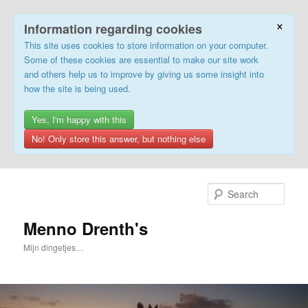
×
Information regarding cookies
This site uses cookies to store information on your computer.
Some of these cookies are essential to make our site work
and others help us to improve by giving us some insight into
how the site is being used.
Yes, I'm happy with this
No! Only store this answer, but nothing else
Skip
to
Sear
primary
content
Menno Drenth's
Mijn dingetjes…