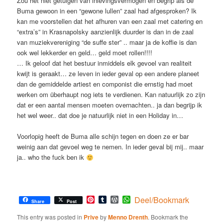
Zou het niet getuigen van inlevingsvermogen en begrip als de
Buma gewoon in een “gewone lullen” zaal had afgesproken? Ik
kan me voorstellen dat het afhuren van een zaal met catering en
“extra’s” in Krasnapolsky aanzienlijk duurder is dan in de zaal
van muziekvereniging “de suffe ster” .. maar ja de koffie is dan
ook wel lekkerder en geld… geld moet rollen!!!!
… Ik geloof dat het bestuur inmiddels elk gevoel van realiteit
kwijt is geraakt… ze leven in ieder geval op een andere planeet
dan de gemiddelde artiest en componist die ernstig had moet
werken om überhaupt nog iets te verdienen. Kan natuurlijk zo zijn
dat er een aantal mensen moeten overnachten.. ja dan begrijp ik
het wel weer.. dat doe je natuurlijk niet in een Holiday in…
Voorlopig heeft de Buma alle schijn tegen en doen ze er bar
weinig aan dat gevoel weg te nemen. In ieder geval bij mij.. maar
ja.. who the fuck ben ik
Pinterest
Tumblr
WordPress
WhatsApp
Deel/Bookmark
Share
Post
This entry was posted in
Prive
by
Menno Drenth
. Bookmark the