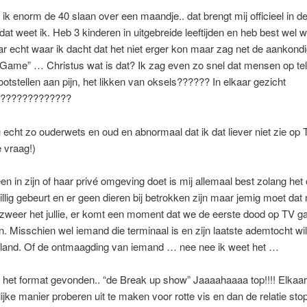
ik enorm de 40 slaan over een maandje.. dat brengt mij officieel in d
 dat weet ik. Heb 3 kinderen in uitgebreide leeftijden en heb best wel 
r echt waar ik dacht dat het niet erger kon maar zag net de aankond
Game” … Christus wat is dat? Ik zag even zo snel dat mensen op tel
lootstellen aan pijn, het likken van oksels?????? In elkaar gezicht
??????????????
 echt zo ouderwets en oud en abnormaal dat ik dat liever niet zie op
e vraag!)
en in zijn of haar privé omgeving doet is mij allemaal best zolang het 
illig gebeurt en er geen dieren bij betrokken zijn maar jemig moet dat
zweer het jullie, er komt een moment dat we de eerste dood op TV g
Misschien wel iemand die terminaal is en zijn laatste ademtocht wil 
land. Of de ontmaagding van iemand … nee nee ik weet het …
 het format gevonden.. “de Break up show” Jaaaahaaaa top!!!! Elkaar
ijke manier proberen uit te maken voor rotte vis en dan de relatie stop