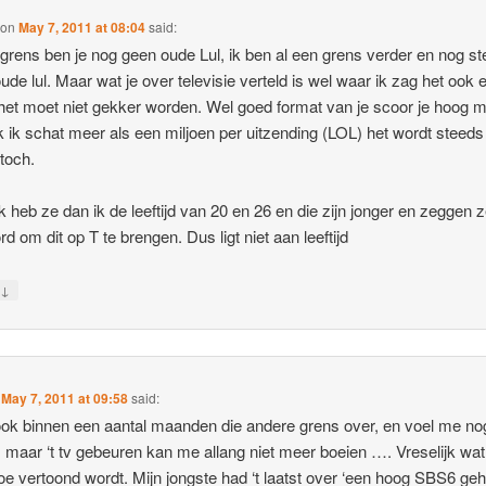
on
May 7, 2011 at 08:04
said:
grens ben je nog geen oude Lul, ik ben al een grens verder en nog s
ude lul. Maar wat je over televisie verteld is wel waar ik zag het ook 
het moet niet gekker worden. Wel goed format van je scoor je hoog 
k ik schat meer als een miljoen per uitzending (LOL) het wordt steed
 toch.
k heb ze dan ik de leeftijd van 20 en 26 en die zijn jonger en zeggen z
rd om dit op T te brengen. Dus ligt niet aan leeftijd
↓
y
n
May 7, 2011 at 09:58
said:
ook binnen een aantal maanden die andere grens over, en voel me nog 
d’, maar ‘t tv gebeuren kan me allang niet meer boeien …. Vreselijk wa
toe vertoond wordt. Mijn jongste had ‘t laatst over ‘een hoog SBS6 geh