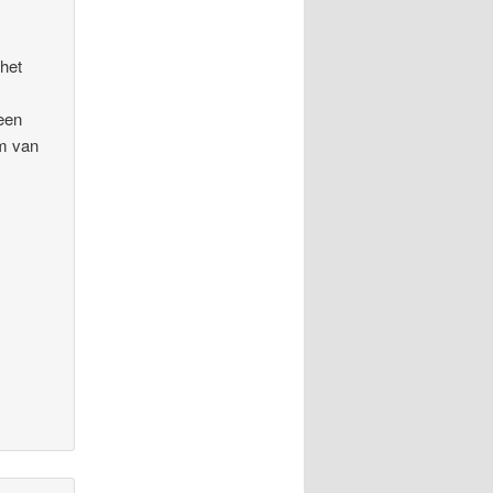
 het
 een
lm van