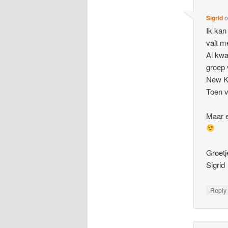
Sigrid
Ik kan
valt m
Al kwa
groep 
New K
Toen v
Maar e
Groetj
Sigrid
Repl