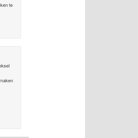
eken te
oksel
e maken