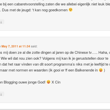
e bij een cabaretvoorstelling zaten die we allebei eigenlijk niet leuk bl
. Dus met de jeugd: ‘t kan nog goedkomen
↓
y
n
May 7, 2011 at 11:34
said:
s mij doen ze al die zotte dingen al jaren op de Chinese tv….. Haha, 
! Wie wil dat nou zien ook? Volgens mij kan ik je geruststellen door te
 dat het raar vinden van dit soort programma’s niks met je leeftijd t
 maar met normen en waarden (ik gooi er ff een Balkenende in
)
on Blogging ouwe jonge God!
X Cin
↓
y