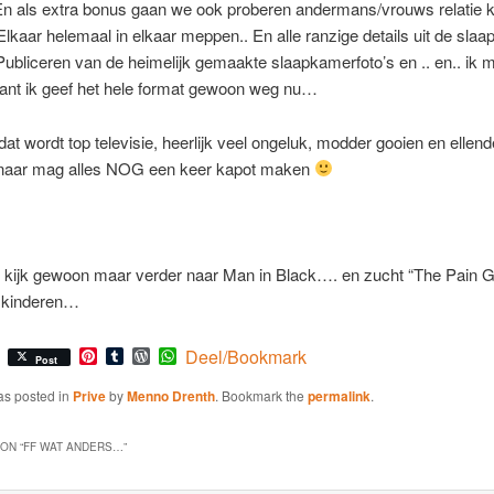
En als extra bonus gaan we ook proberen andermans/vrouws relatie k
aar helemaal in elkaar meppen.. En alle ranzige details uit de sla
 Publiceren van de heimelijk gemaakte slaapkamerfoto’s en .. en.. ik 
ant ik geef het hele format gewoon weg nu…
t wordt top televisie, heerlijk veel ongeluk, modder gooien en ellend
naar mag alles NOG een keer kapot maken
ik kijk gewoon maar verder naar Man in Black…. en zucht “The Pain
 kinderen…
Pinterest
Tumblr
WordPress
WhatsApp
Deel/Bookmark
Post
as posted in
Prive
by
Menno Drenth
. Bookmark the
permalink
.
ON “
FF WAT ANDERS…
”