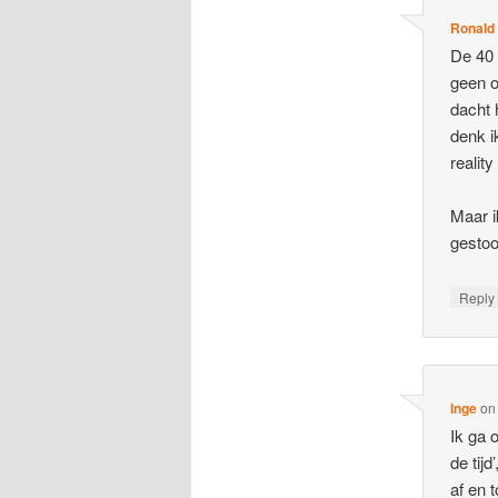
Ronald
De 40 
geen o
dacht 
denk i
reality
Maar i
gestoo
Repl
Inge
o
Ik ga 
de tij
af en 