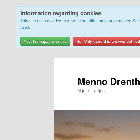
Information regarding cookies
This site uses cookies to store information on your computer. Som
used.
Yes, I'm happy with this
No! Only store this answer, but not
Skip
to
primary
Menno Drenth
content
Mijn dingetjes…