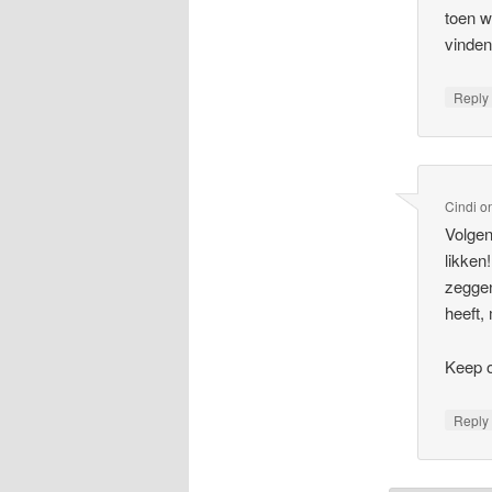
toen w
vinden
Repl
Cindi
o
Volgen
likken
zeggen
heeft,
Keep 
Repl