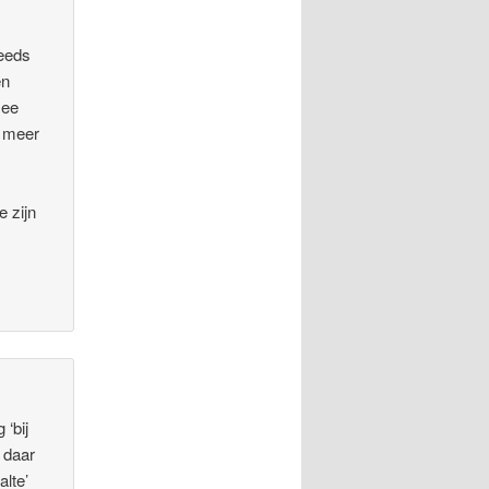
teeds
en
mee
s meer
e zijn
‘bij
t daar
alte’