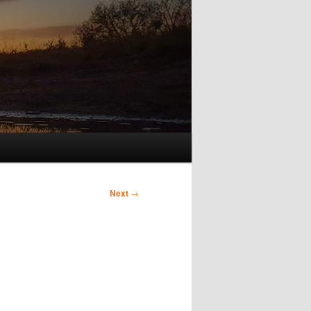
Next
→