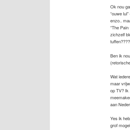
Ok nou ga 
“ouwe lul”
enzo.. maa
“The Pain 
zichzelf b
tuffen???
Ben ik nou
(retorisch
Wat iedere
maar vrijw
op TV? Ik 
meemaken. 
aan Neder
Yes ik heb
grof mogel