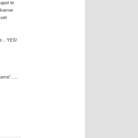
apot te
apkamer
moet
e .. YES!
 Game”…..