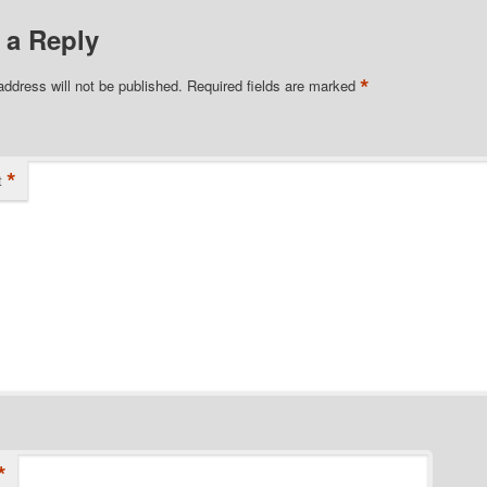
 a Reply
*
address will not be published.
Required fields are marked
*
t
*