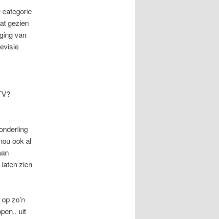
e categorie
wat gezien
iging van
evisie
 TV?
onderling
 nou ook al
aan
laten zien
 op zo’n
pen.. uit