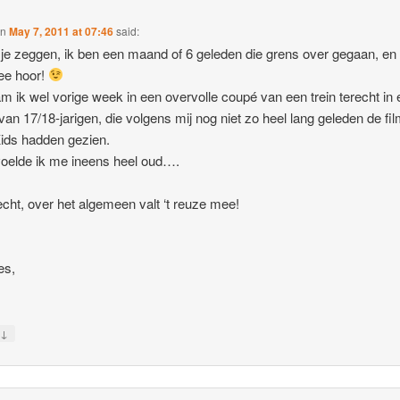
on
May 7, 2011 at 07:46
said:
 je zeggen, ik ben een maand of 6 geleden die grens over gegaan, en
ee hoor!
m ik wel vorige week in een overvolle coupé van een trein terecht in
van 17/18-jarigen, die volgens mij nog niet zo heel lang geleden de fi
ids hadden gezien.
oelde ik me ineens heel oud….
cht, over het algemeen valt ‘t reuze mee!
es,
↓
y