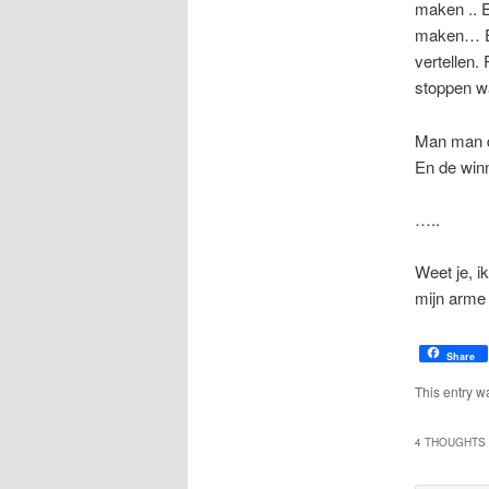
maken .. 
maken… Elk
vertellen.
stoppen w
Man man da
En de win
…..
Weet je, 
mijn arme
Share
This entry w
4 THOUGHTS 