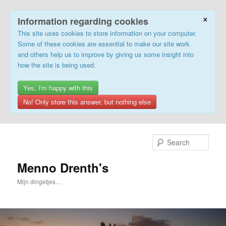
×
Information regarding cookies
This site uses cookies to store information on your computer.
Some of these cookies are essential to make our site work
and others help us to improve by giving us some insight into
how the site is being used.
Yes, I'm happy with this
No! Only store this answer, but nothing else
Skip
to
Sear
primary
content
Menno Drenth's
Mijn dingetjes…