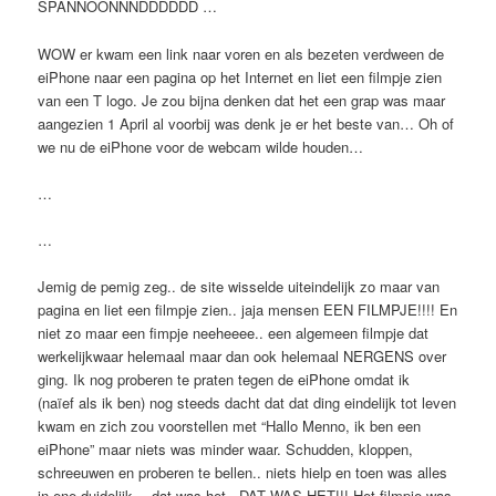
SPANNOONNNDDDDDD …
WOW er kwam een link naar voren en als bezeten verdween de
eiPhone naar een pagina op het Internet en liet een filmpje zien
van een T logo. Je zou bijna denken dat het een grap was maar
aangezien 1 April al voorbij was denk je er het beste van… Oh of
we nu de eiPhone voor de webcam wilde houden…
…
…
Jemig de pemig zeg.. de site wisselde uiteindelijk zo maar van
pagina en liet een filmpje zien.. jaja mensen EEN FILMPJE!!!! En
niet zo maar een fimpje neeheeee.. een algemeen filmpje dat
werkelijkwaar helemaal maar dan ook helemaal NERGENS over
ging. Ik nog proberen te praten tegen de eiPhone omdat ik
(naïef als ik ben) nog steeds dacht dat dat ding eindelijk tot leven
kwam en zich zou voorstellen met “Hallo Menno, ik ben een
eiPhone” maar niets was minder waar. Schudden, kloppen,
schreeuwen en proberen te bellen.. niets hielp en toen was alles
in ene duidelijk… dat was het.. DAT WAS HET!!! Het filmpje was