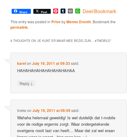
Pinterest
Tumblr
WordPress
WhatsApp
Deel/Bookmark
Share
Post
This entry was posted in
Prive
by
Menno Drenth
. Bookmark the
permalink
.
9 THOUGHTS ON “
JE KUNT ER MAAR MEE BEZIG ZIJN… #TMOBILE
”
karel
on
July 19, 2011 at 09:33
said:
HAHAHAHAHAHAHAHAHAHAA
↓
Reply
Ineke
on
July 19, 2011 at 09:59
said:
Wahaha helemaal geweldig! Is wel duidelijk dat t-mobile
voor de nodige ergernis zorgt. Waar ondergetekende
overigens nooit last van heeft… Maar dat zal wel eraan
liggen waar je woont…hier geen kpn..;-)