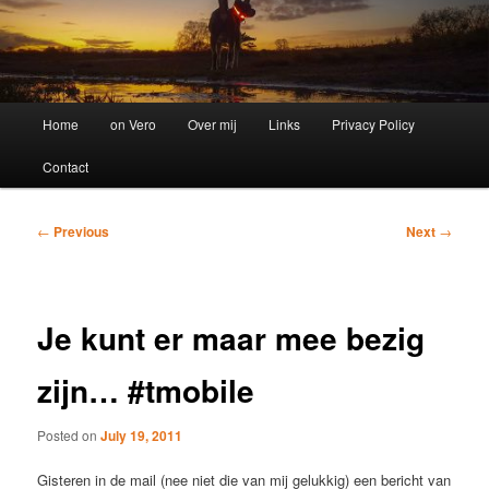
Main
Home
on Vero
Over mij
Links
Privacy Policy
menu
Contact
Post
←
Previous
Next
→
navigation
Je kunt er maar mee bezig
zijn… #tmobile
Posted on
July 19, 2011
Gisteren in de mail (nee niet die van mij gelukkig) een bericht van