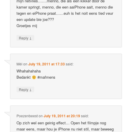
mijn netvlies…….menno, die als een kikker door de
kamer springt, menno, die een aaiPhone aait, menno die
tegen en eiPhone praat……euh is het noit eens tied veur
een update bie joe???
Groetjes mij
↓
Reply
Mèl
on
July 19, 2011 at 17:33
said:
Whahahahaha
Bedankt
#mafmens
↓
Reply
Poezenbeest
on
July 19, 2011 at 20:19
said:
Op zich wel een geinig effect… Open het filmpje nog
maar eens, maar hou je iPhone nu niet stil, maar beweeg