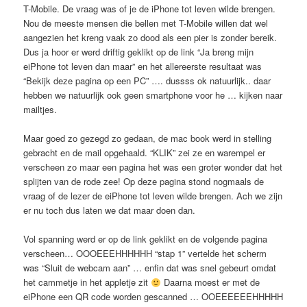
T-Mobile. De vraag was of je de iPhone tot leven wilde brengen.
Nou de meeste mensen die bellen met T-Mobile willen dat wel
aangezien het kreng vaak zo dood als een pier is zonder bereik.
Dus ja hoor er werd driftig geklikt op de link “Ja breng mijn
eiPhone tot leven dan maar” en het allereerste resultaat was
“Bekijk deze pagina op een PC” …. dussss ok natuurlijk.. daar
hebben we natuurlijk ook geen smartphone voor he … kijken naar
mailtjes.
Maar goed zo gezegd zo gedaan, de mac book werd in stelling
gebracht en de mail opgehaald. “KLIK” zei ze en warempel er
verscheen zo maar een pagina het was een groter wonder dat het
splijten van de rode zee! Op deze pagina stond nogmaals de
vraag of de lezer de eiPhone tot leven wilde brengen. Ach we zijn
er nu toch dus laten we dat maar doen dan.
Vol spanning werd er op de link geklikt en de volgende pagina
verscheen… OOOEEEHHHHHH “stap 1” vertelde het scherm
was “Sluit de webcam aan” … enfin dat was snel gebeurt omdat
het cammetje in het appletje zit
Daarna moest er met de
eiPhone een QR code worden gescanned … OOEEEEEEHHHHH