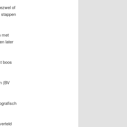
gezwel of
e stappen
n met
n later
st boos
n (BV
ografisch
verteld