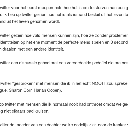
twitter voor het eerst meegemaakt hoe het is om te sterven aan een 
. Ik heb op twitter gezien hoe het is als iemand besluit uit het leven t
and uit het leven genomen wordt.
twitter gezien hoe vals mensen kunnen zijn, hoe ze zonder probleme
dentiteiten op het ene moment de perfecte mens spelen en 3 seconde
 draaien met een andere identiteit.
twitter een discussie gehad met een veroordeelde pedofiel die me be
Twitter “gesproken” met mensen die ik in het echt NOOIT zou spreke
gue, Sharon Corr, Harlan Coben).
op twitter met mensen die ik normaal nooit had ontmoet omdat we ge
 niet elkaars pad kruisen.
twitter de moeder van een dochter welke dodelijk ziek door de kanker 