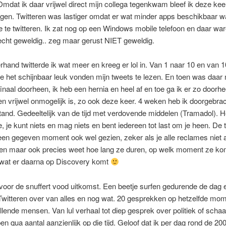
Omdat ik daar vrijwel direct mijn collega tegenkwam bleef ik deze kee
ngen. Twitteren was lastiger omdat er wat minder apps beschikbaar 
 te twitteren. Ik zat nog op een Windows mobile telefoon en daar wa
echt geweldig.. zeg maar gerust NIET geweldig.
and twitterde ik wat meer en kreeg er lol in. Van 1 naar 10 en van 
 het schijnbaar leuk vonden mijn tweets te lezen. En toen was daar m
 finaal doorheen, ik heb een hernia en heel af en toe ga ik er zo doorh
en vrijwel onmogelijk is, zo ook deze keer. 4 weken heb ik doorgebrac
tand. Gedeeltelijk van de tijd met verdovende middelen (Tramadol). He
e, je kunt niets en mag niets en bent iedereen tot last om je heen. De t
een gegeven moment ook wel gezien, zeker als je alle reclames niet a
n maar ook precies weet hoe lang ze duren, op welk moment ze k
 wat er daarna op Discovery komt
voor de snuffert vood uitkomst. Een beetje surfen gedurende de dag
 Twitteren over van alles en nog wat. 20 gesprekken op hetzelfde mo
llende mensen. Van lul verhaal tot diep gesprek over politiek of scha
pen qua aantal aanzienlijk op die tijd. Geloof dat ik per dag rond de 20