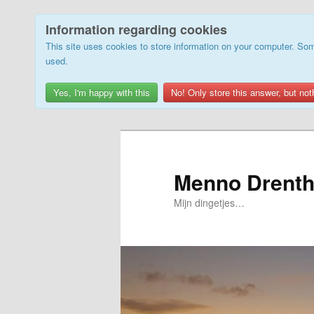
Information regarding cookies
This site uses cookies to store information on your computer. Som
used.
Yes, I'm happy with this
No! Only store this answer, but not
Skip
to
primary
Menno Drenth
content
Mijn dingetjes…