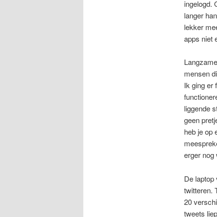
ingelogd. 
langer ha
lekker mee
apps niet 
Langzamerh
mensen die
Ik ging er
functioner
liggende s
geen pretj
heb je op 
meespreke
erger nog
De laptop 
twitteren.
20 verschi
tweets lie