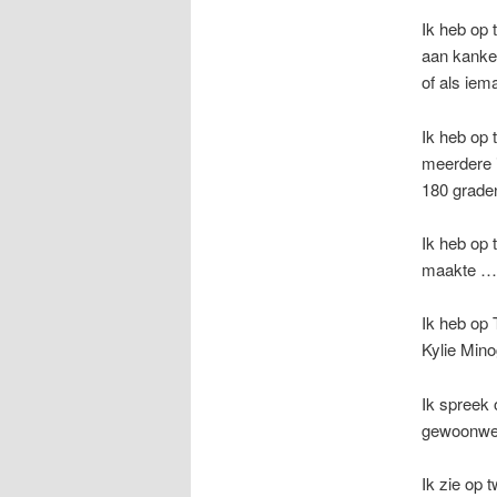
Ik heb op 
aan kanker
of als iem
Ik heb op 
meerdere i
180 graden
Ik heb op 
maakte …
Ik heb op 
Kylie Mino
Ik spreek 
gewoonweg
Ik zie op 