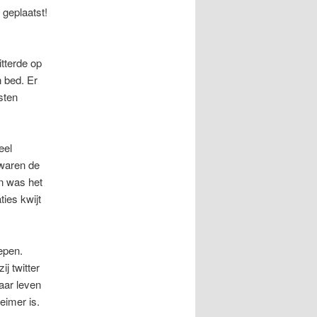
geplaatst!
itterde op
n bed. Er
sten
eel
 waren de
n was het
ties kwijt
epen.
j twitter
aar leven
eimer is.