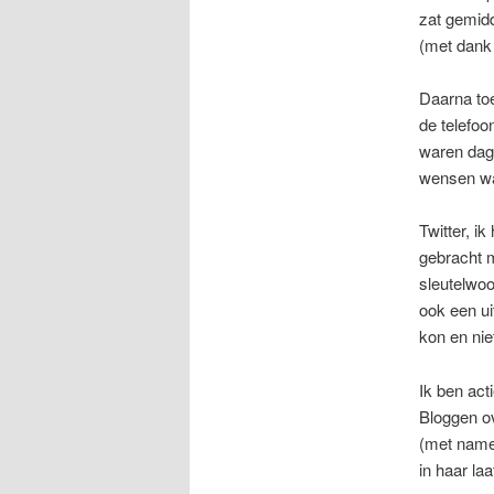
zat gemidd
(met dank
Daarna toe
de telefoo
waren dag
wensen wa
Twitter, i
gebracht m
sleutelwoo
ook een ui
kon en nie
Ik ben act
Bloggen ov
(met name
in haar la