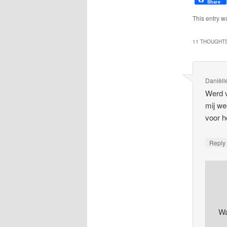
Share
This entry w
11 THOUGHTS
Danièll
Werd v
mij we
voor 
Repl
Wa