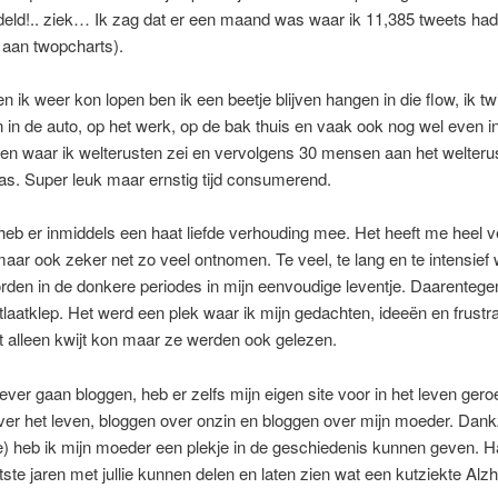
eld!.. ziek… Ik zag dat er een maand was waar ik 11,385 tweets had 
 aan twopcharts).
n ik weer kon lopen ben ik een beetje blijven hangen in die flow, ik tw
n in de auto, op het werk, op de bak thuis en vaak ook nog wel even i
en waar ik welterusten zei en vervolgens 30 mensen aan het welteru
s. Super leuk maar ernstig tijd consumerend.
k heb er inmiddels een haat liefde verhouding mee. Het heeft me heel v
aar ook zeker net zo veel ontnomen. Te veel, te lang en te intensief
rden in de donkere periodes in mijn eenvoudige leventje. Daarentege
tlaatklep. Het werd een plek waar ik mijn gedachten, ideeën en frustra
t alleen kwijt kon maar ze werden ook gelezen.
iever gaan bloggen, heb er zelfs mijn eigen site voor in het leven gero
er het leven, bloggen over onzin en bloggen over mijn moeder. Dankzi
) heb ik mijn moeder een plekje in de geschiedenis kunnen geven. H
atste jaren met jullie kunnen delen en laten zien wat een kutziekte Alzh