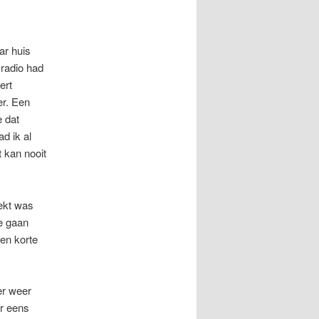
ar huis
radio had
ert
er. Een
e dat
d ik al
 kan nooit
ekt was
je gaan
nen korte
er weer
er eens