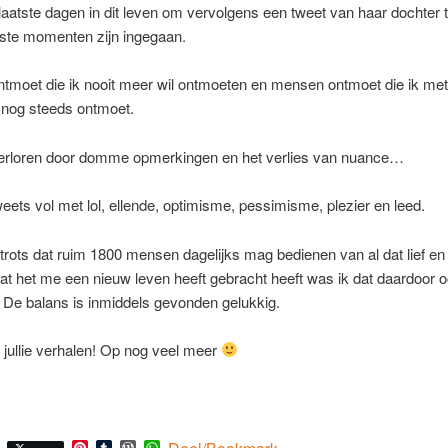
laatste dagen in dit leven om vervolgens een tweet van haar dochter 
tste momenten zijn ingegaan.
tmoet die ik nooit meer wil ontmoeten en mensen ontmoet die ik met
 nog steeds ontmoet.
rloren door domme opmerkingen en het verlies van nuance…
eets vol met lol, ellende, optimisme, pessimisme, plezier en leed.
trots dat ruim 1800 mensen dagelijks mag bedienen van al dat lief en
t het me een nieuw leven heeft gebracht heeft was ik dat daardoor 
t. De balans is inmiddels gevonden gelukkig.
jullie verhalen! Op nog veel meer
Pinterest
Tumblr
WordPress
WhatsApp