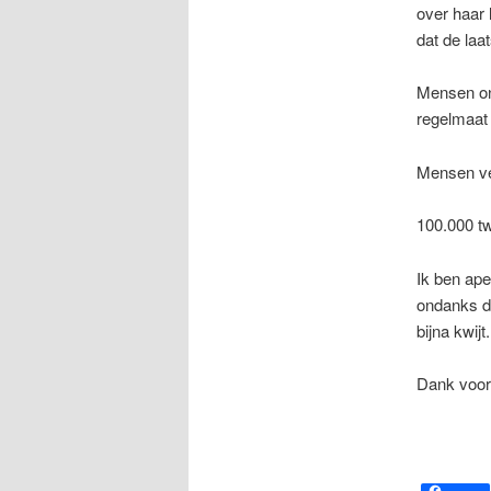
over haar 
dat de laa
Mensen on
regelmaat
Mensen ve
100.000 tw
Ik ben ape
ondanks da
bijna kwij
Dank voor 