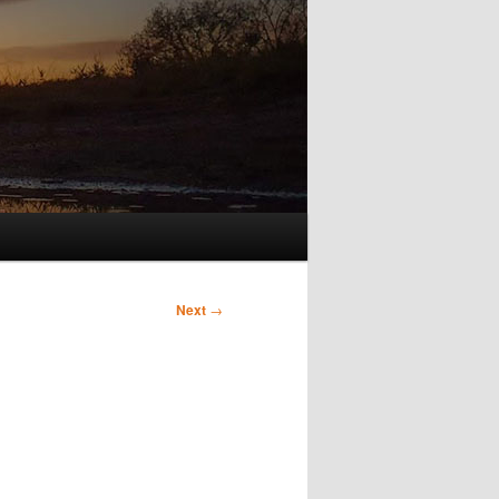
Next
→