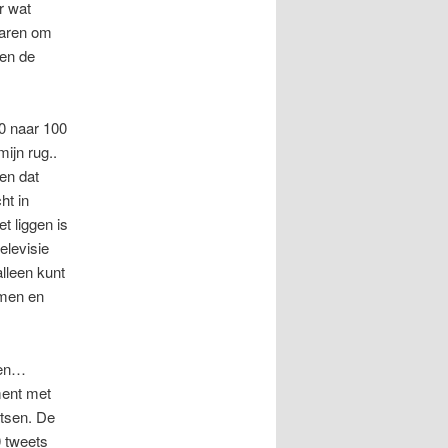
r wat
waren om
ren de
10 naar 100
ijn rug..
een dat
ht in
t liggen is
elevisie
lleen kunt
omen en
 en…
ment met
atsen. De
0 tweets