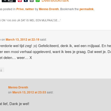
Deel/Bookmark
Post
as posted in
Prive
,
twitter
by
Menno Drenth
. Bookmark the
permalink
.
 ON “
100.000 JA DAT IS WEL EEN MIJLPAALTJE…
”
e
on
March 13, 2012 at 22:19
said:
erdorie wel tijd zeg! ;o) Gefeliciteerd, denk ik, wel een mijlpaal. En he
er een mooi verhaal opgeleverd, want ik lees je graag. Dat weet je. D
het delen… weer… X
↓
y
Menno Drenth
on
March 13, 2012 at 23:53
said:
t lief, Dank je wel!