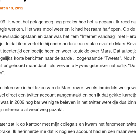
arch 13, 2012
009, ik weet het gek genoeg nog precies hoe het is gegaan. Ik reed na
gje werken. Het was mooi weer en ik had het raam half open. Op de 
euwsradio opstaan en daar was het item “Internet vandaag” met Herb
jn. In dat item vertelde hij onder andere een stukje over de Mars Rov
at toentertijd een beetje heen en weer keutelde over Mars. Dat autootj
gelijks korte berichten naar de aarde .. zogenaamde “Tweets”. Nou ha
itter gehoord maar dacht als vervente Hyves gebruiker natuurlijk “Dat
n”.
 interesse in het lezen van de Mars rover tweets inmiddels wel gew
jwel direct een twitter account aangemaakt en ben ik dat gekke karret
 was in 2009 nog bar weinig te beleven in het twitter wereldje dus bin
ijn interesse al weer weg gezakt.
 later zat ik op kantoor met mijn collega’s en kwam het fenomeen twitt
prake. Ik herinnerde me dat ik nog een account had en ben maar we