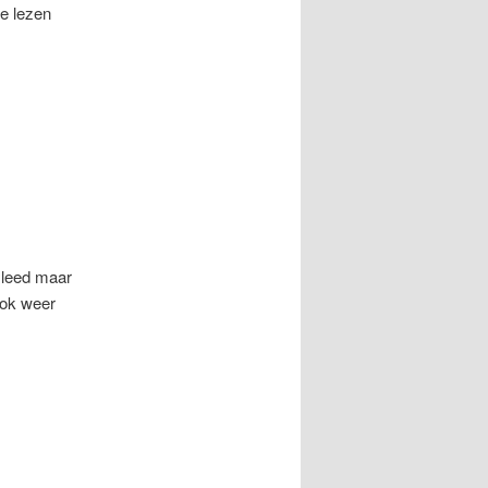
te lezen
 leed maar
ook weer