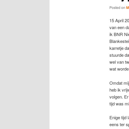
Posted on
M
15 April 2
van een da
ik BNR Ni
Blankestei
karretje d
stuurde da
wel van tw
wat worde
Omdat mijn
heb ik vri
volgen. Er
tijd was m
Enige tijd
eens ter s