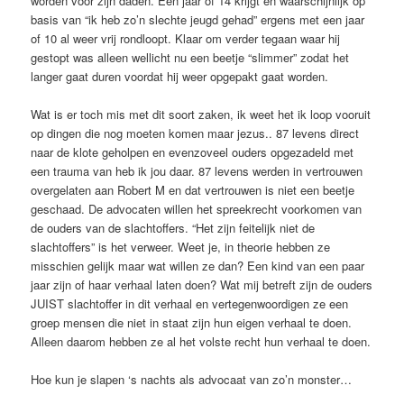
worden voor zijn daden. Een jaar of 14 krijgt en waarschijnlijk op
basis van “ik heb zo’n slechte jeugd gehad” ergens met een jaar
of 10 al weer vrij rondloopt. Klaar om verder tegaan waar hij
gestopt was alleen wellicht nu een beetje “slimmer” zodat het
langer gaat duren voordat hij weer opgepakt gaat worden.
Wat is er toch mis met dit soort zaken, ik weet het ik loop vooruit
op dingen die nog moeten komen maar jezus.. 87 levens direct
naar de klote geholpen en evenzoveel ouders opgezadeld met
een trauma van heb ik jou daar. 87 levens werden in vertrouwen
overgelaten aan Robert M en dat vertrouwen is niet een beetje
geschaad. De advocaten willen het spreekrecht voorkomen van
de ouders van de slachtoffers. “Het zijn feitelijk niet de
slachtoffers” is het verweer. Weet je, in theorie hebben ze
misschien gelijk maar wat willen ze dan? Een kind van een paar
jaar zijn of haar verhaal laten doen? Wat mij betreft zijn de ouders
JUIST slachtoffer in dit verhaal en vertegenwoordigen ze een
groep mensen die niet in staat zijn hun eigen verhaal te doen.
Alleen daarom hebben ze al het volste recht hun verhaal te doen.
Hoe kun je slapen ‘s nachts als advocaat van zo’n monster…