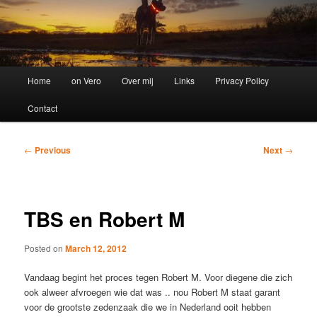
Main
Home
on Vero
Over mij
Links
Privacy Policy
menu
Contact
Post
←
Previous
Next
→
navigation
TBS en Robert M
Posted on
March 12, 2012
Vandaag begint het proces tegen Robert M. Voor diegene die zich
ook alweer afvroegen wie dat was .. nou Robert M staat garant
voor de grootste zedenzaak die we in Nederland ooit hebben