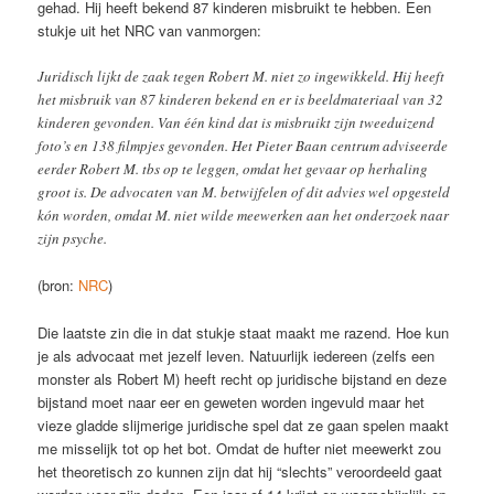
gehad. Hij heeft bekend 87 kinderen misbruikt te hebben. Een
stukje uit het NRC van vanmorgen:
Juridisch lijkt de zaak tegen Robert M. niet zo ingewikkeld. Hij heeft
het misbruik van 87 kinderen bekend en er is beeldmateriaal van 32
kinderen gevonden. Van één kind dat is misbruikt zijn tweeduizend
foto’s en 138 filmpjes gevonden. Het Pieter Baan centrum adviseerde
eerder Robert M. tbs op te leggen, omdat het gevaar op herhaling
groot is. De advocaten van M. betwijfelen of dit advies wel opgesteld
kón worden, omdat M. niet wilde meewerken aan het onderzoek naar
zijn psyche.
(bron:
NRC
)
Die laatste zin die in dat stukje staat maakt me razend. Hoe kun
je als advocaat met jezelf leven. Natuurlijk iedereen (zelfs een
monster als Robert M) heeft recht op juridische bijstand en deze
bijstand moet naar eer en geweten worden ingevuld maar het
vieze gladde slijmerige juridische spel dat ze gaan spelen maakt
me misselijk tot op het bot. Omdat de hufter niet meewerkt zou
het theoretisch zo kunnen zijn dat hij “slechts” veroordeeld gaat