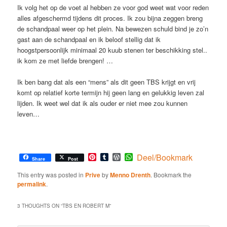
Ik volg het op de voet al hebben ze voor god weet wat voor reden
alles afgeschermd tijdens dit proces. Ik zou bijna zeggen breng
de schandpaal weer op het plein. Na bewezen schuld bind je zo’n
gast aan de schandpaal en ik beloof stellig dat ik
hoogstpersoonlijk minimaal 20 kuub stenen ter beschikking stel..
ik kom ze met liefde brengen! …
Ik ben bang dat als een “mens” als dit geen TBS krijgt en vrij
komt op relatief korte termijn hij geen lang en gelukkig leven zal
lijden. Ik weet wel dat ik als ouder er niet mee zou kunnen
leven…
Pinterest
Tumblr
WordPress
WhatsApp
Deel/Bookmark
Share
Post
This entry was posted in
Prive
by
Menno Drenth
. Bookmark the
permalink
.
3 THOUGHTS ON “
TBS EN ROBERT M
”