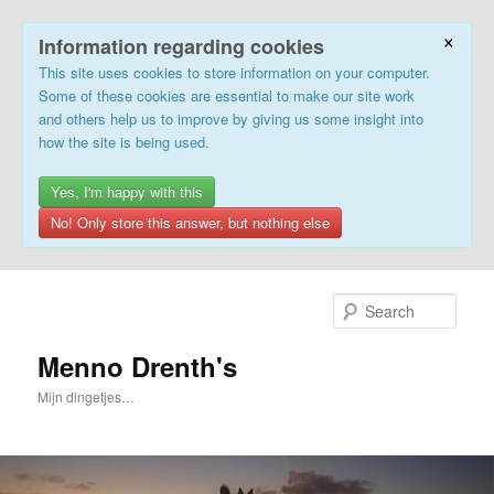
×
Information regarding cookies
This site uses cookies to store information on your computer.
Some of these cookies are essential to make our site work
and others help us to improve by giving us some insight into
how the site is being used.
Yes, I'm happy with this
No! Only store this answer, but nothing else
Skip
to
Sear
primary
content
Menno Drenth's
Mijn dingetjes…