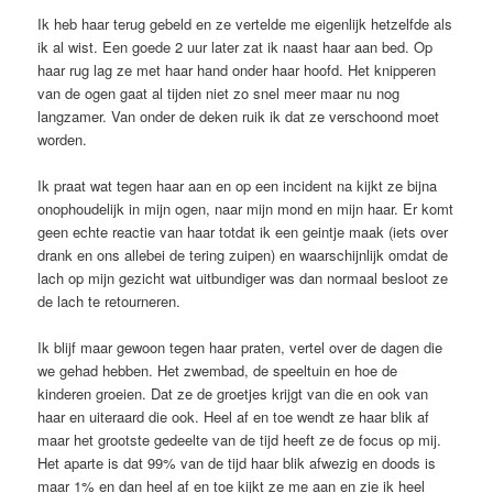
Ik heb haar terug gebeld en ze vertelde me eigenlijk hetzelfde als
ik al wist. Een goede 2 uur later zat ik naast haar aan bed. Op
haar rug lag ze met haar hand onder haar hoofd. Het knipperen
van de ogen gaat al tijden niet zo snel meer maar nu nog
langzamer. Van onder de deken ruik ik dat ze verschoond moet
worden.
Ik praat wat tegen haar aan en op een incident na kijkt ze bijna
onophoudelijk in mijn ogen, naar mijn mond en mijn haar. Er komt
geen echte reactie van haar totdat ik een geintje maak (iets over
drank en ons allebei de tering zuipen) en waarschijnlijk omdat de
lach op mijn gezicht wat uitbundiger was dan normaal besloot ze
de lach te retourneren.
Ik blijf maar gewoon tegen haar praten, vertel over de dagen die
we gehad hebben. Het zwembad, de speeltuin en hoe de
kinderen groeien. Dat ze de groetjes krijgt van die en ook van
haar en uiteraard die ook. Heel af en toe wendt ze haar blik af
maar het grootste gedeelte van de tijd heeft ze de focus op mij.
Het aparte is dat 99% van de tijd haar blik afwezig en doods is
maar 1% en dan heel af en toe kijkt ze me aan en zie ik heel