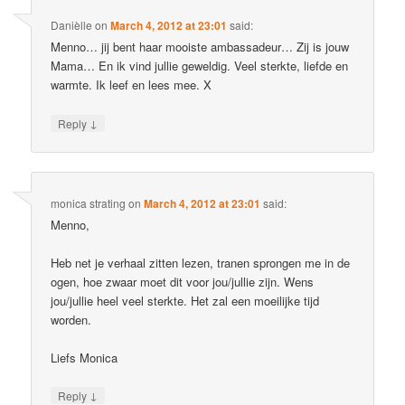
Danièlle
on
March 4, 2012 at 23:01
said:
Menno… jij bent haar mooiste ambassadeur… Zij is jouw
Mama… En ik vind jullie geweldig. Veel sterkte, liefde en
warmte. Ik leef en lees mee. X
↓
Reply
monica strating
on
March 4, 2012 at 23:01
said:
Menno,
Heb net je verhaal zitten lezen, tranen sprongen me in de
ogen, hoe zwaar moet dit voor jou/jullie zijn. Wens
jou/jullie heel veel sterkte. Het zal een moeilijke tijd
worden.
Liefs Monica
↓
Reply