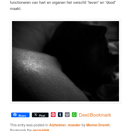
functioneren van hart en organen het verschil “leven” en “dood”
maakt.
Pinterest
Tumblr
WordPress
WhatsApp
Deel/Bookmark
Share
Post
This entry was posted in
Alzheimer
,
moeder
by
Menno Drenth
.
Bookmark the
permalink
.