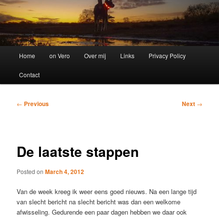
Main
Home
on Vero
Over mij
Links
Privacy Policy
menu
Contact
Post
←
Previous
Next
→
navigation
De laatste stappen
Posted on
March 4, 2012
Van de week kreeg ik weer eens goed nieuws. Na een lange tijd
van slecht bericht na slecht bericht was dan een welkome
afwisseling. Gedurende een paar dagen hebben we daar ook