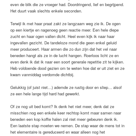
even de blik die ze vroeger had. Doordringend, lief en begrijpend.
Het duurt vaak slechts enkele seconden.
Terwijl ik met haar praat zakt ze langzaam weg zie ik. De ogen
op een kiertje en nagenoeg geen reactie meer. Een hele diepe
zucht en haar ogen vallen dicht. Heel even kijk ik naar haar
ingevallen gezicht. De tandeloze mond die geen enkel geluid
meer produceert. Haar armen die zo dun zijn dat het vel naar
beneden hangt als ze in de lucht hangen. Roerloos licht ze en
even denk ik dat ik naar een soort generale repetitie zit te kijken.
Heb voldoende dood gezien om te weten hoe dat er uit ziet en ze
kwam vanmiddag verdomde dichtbij.
Gelukkig (of juist niet…) ademde ze rustig door en sliep… alsof
ze een hele lange tijd hard had gewerkt.
Of ze nog uit bed komt? Ik denk het niet meer, denk dat ze
misschien nog een enkele keer rechtop komt maar samen naar
beneden een kop koffie halen zal niet meer gebeuren denk ik.
Een laatste stap moeten we nemen. De stap waar de mens tot in
het elementaire is gereduceerd en waar alleen nog het