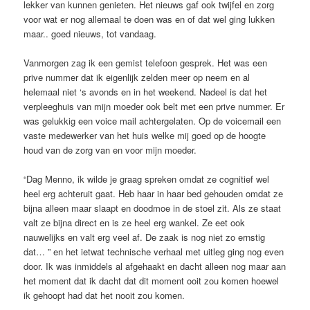
lekker van kunnen genieten. Het nieuws gaf ook twijfel en zorg
voor wat er nog allemaal te doen was en of dat wel ging lukken
maar.. goed nieuws, tot vandaag.
Vanmorgen zag ik een gemist telefoon gesprek. Het was een
prive nummer dat ik eigenlijk zelden meer op neem en al
helemaal niet ‘s avonds en in het weekend. Nadeel is dat het
verpleeghuis van mijn moeder ook belt met een prive nummer. Er
was gelukkig een voice mail achtergelaten. Op de voicemail een
vaste medewerker van het huis welke mij goed op de hoogte
houd van de zorg van en voor mijn moeder.
“Dag Menno, ik wilde je graag spreken omdat ze cognitief wel
heel erg achteruit gaat. Heb haar in haar bed gehouden omdat ze
bijna alleen maar slaapt en doodmoe in de stoel zit. Als ze staat
valt ze bijna direct en is ze heel erg wankel. Ze eet ook
nauwelijks en valt erg veel af. De zaak is nog niet zo ernstig
dat… ” en het ietwat technische verhaal met uitleg ging nog even
door. Ik was inmiddels al afgehaakt en dacht alleen nog maar aan
het moment dat ik dacht dat dit moment ooit zou komen hoewel
ik gehoopt had dat het nooit zou komen.