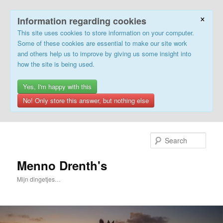
×
Information regarding cookies
This site uses cookies to store information on your computer.
Some of these cookies are essential to make our site work
and others help us to improve by giving us some insight into
how the site is being used.
Yes, I'm happy with this
No! Only store this answer, but nothing else
Skip
to
Sear
primary
content
Menno Drenth's
Mijn dingetjes…