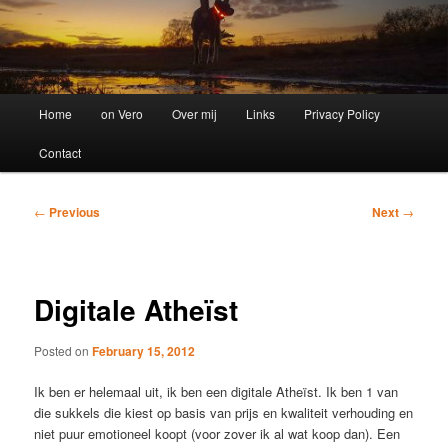
Main
Home
on Vero
Over mij
Links
Privacy Policy
menu
Contact
Post
←
Previous
Next
→
navigation
Digitale Atheïst
Posted on
February 15, 2012
Ik ben er helemaal uit, ik ben een digitale Atheïst. Ik ben 1 van
die sukkels die kiest op basis van prijs en kwaliteit verhouding en
niet puur emotioneel koopt (voor zover ik al wat koop dan). Een