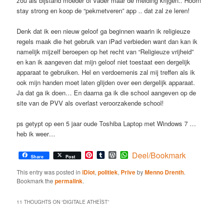
zou als bijstand moeder of vader maar de melding krijgen.. Hoorn
stay strong en koop de “pekmetveren” app .. dat zal ze leren!
Denk dat ik een nieuw geloof ga beginnen waarin ik religieuze
regels maak die het gebruik van iPad verbieden want dan kan ik
namelijk mijzelf beroepen op het recht van “Religieuze vrijheid”
en kan ik aangeven dat mijn geloof niet toestaat een dergelijk
apparaat te gebruiken. Hel en verdoemenis zal mij treffen als ik
ook mijn handen moet laten glijden over een dergelijk apparaat.
Ja dat ga ik doen… En daarna ga ik die school aangeven op de
site van de PVV als overlast veroorzakende school!
ps getypt op een 5 jaar oude Toshiba Laptop met Windows 7 …
heb ik weer…
Pinterest
Tumblr
WordPress
WhatsApp
Deel/Bookmark
Share
Post
This entry was posted in
iDiot
,
politiek
,
Prive
by
Menno Drenth
.
Bookmark the
permalink
.
11 THOUGHTS ON “
DIGITALE ATHEÏST
”