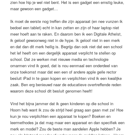
zien hoe hip je wel niet bent. Het is een gadget een ernstig leuke,
maar gewoon een gadget…
Ik moet de eerste nog treffen die zijn apparaat (en nee vunzen ik
bedoel een tablet) echt in kan zetten en zijn of haar laptop niet
meer hoeft aan te raken. En daarom ben ik een Digitale Atheïst,
ik geloof gewoonweg niet in de hype. Ik geloof niet in een merk
en dat dan dit merk heilig is. Begrijp dan ook niet dat een school
het lef heeft om een dergelijk apparaat verplicht te stellen op
school. Dat ze werken met nieuwe media en technologie
omarmen vind ik goed, dat is nou eenmaal een onderdeel van
onze toekomst maar dat een een of andere apple geile rector
besluit iPad in te gaan kopen en verplichten vind ik een kwalijke
zaak. Ben erg benieuwd naar de educatieve overtreffende reden
waarom deze school dit besluit genomen heeft!
Vind het bijna jammer dat ik geen kinderen op die school in
Hoorn heb want ik zou de strijd heel graag aan gaan met ze! Hoe
kun je nou verplichten een apparaat te kopen? Boeken en
leermethodes ja dat mag maar een apparaat en dan specifiek een
merk en model? Zou de beste man aandelen Apple hebben? Je