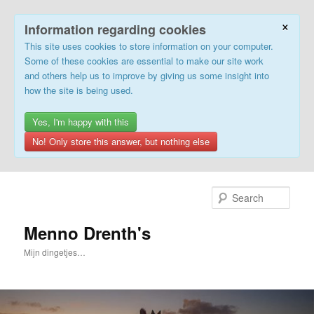
×
Information regarding cookies
This site uses cookies to store information on your computer.
Some of these cookies are essential to make our site work
and others help us to improve by giving us some insight into
how the site is being used.
Yes, I'm happy with this
No! Only store this answer, but nothing else
Skip
to
Sear
primary
content
Menno Drenth's
Mijn dingetjes…