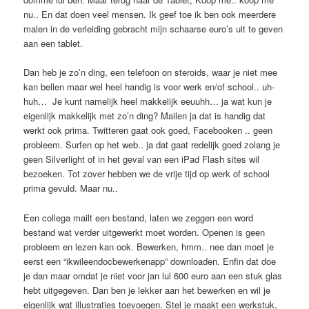
nu.. En dat doen veel mensen. Ik geef toe ik ben ook meerdere
malen in de verleiding gebracht mijn schaarse euro’s uit te geven
aan een tablet.
Dan heb je zo’n ding, een telefoon on steroids, waar je niet mee
kan bellen maar wel heel handig is voor werk en/of school.. uh-
huh… Je kunt namelijk heel makkelijk eeuuhh… ja wat kun je
eigenlijk makkelijk met zo’n ding? Mailen ja dat is handig dat
werkt ook prima. Twitteren gaat ook goed, Facebooken .. geen
probleem. Surfen op het web.. ja dat gaat redelijk goed zolang je
geen Silverlight of in het geval van een iPad Flash sites wil
bezoeken. Tot zover hebben we de vrije tijd op werk of school
prima gevuld. Maar nu..
Een collega mailt een bestand, laten we zeggen een word
bestand wat verder uitgewerkt moet worden. Openen is geen
probleem en lezen kan ook. Bewerken, hmm.. nee dan moet je
eerst een “ikwileendocbewerkenapp” downloaden. Enfin dat doe
je dan maar omdat je niet voor jan lul 600 euro aan een stuk glas
hebt uitgegeven. Dan ben je lekker aan het bewerken en wil je
eigenlijk wat illustraties toevoegen. Stel je maakt een werkstuk,