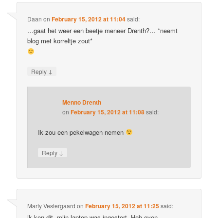
Daan
on
February 15, 2012 at 11:04
said:
…gaat het weer een beetje meneer Drenth?… *neemt
blog met korreltje zout*
↓
Reply
Menno Drenth
on
February 15, 2012 at 11:08
said:
Ik zou een pekelwagen nemen
↓
Reply
Marty Vestergaard
on
February 15, 2012 at 11:25
said:
ik ken dit, mijn laptop was ingestort. Heb even