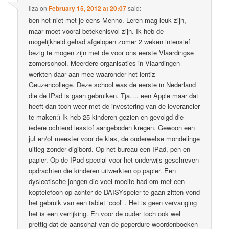
liza
on
February 15, 2012 at 20:07
said:
ben het niet met je eens Menno. Leren mag leuk zijn,
maar moet vooral betekenisvol zijn. Ik heb de
mogelijkheid gehad afgelopen zomer 2 weken intensief
bezig te mogen zijn met de voor ons eerste Vlaardingse
zomerschool. Meerdere organisaties in Vlaardingen
werkten daar aan mee waaronder het lentiz
Geuzencollege. Deze school was de eerste in Nederland
die de IPad is gaan gebruiken. Tja…. een Apple maar dat
heeft dan toch weer met de investering van de leverancier
te maken:) Ik heb 25 kinderen gezien en gevolgd die
iedere ochtend lesstof aangeboden kregen. Gewoon een
juf en/of meester voor de klas, de ouderwetse mondelinge
uitleg zonder digibord. Op het bureau een IPad, pen en
papier. Op de IPad special voor het onderwijs geschreven
opdrachten die kinderen uitwerkten op papier. Een
dyslectische jongen die veel moeite had om met een
koptelefoon op achter de DAISYspeler te gaan zitten vond
het gebruik van een tablet ‘cool’ . Het is geen vervanging
het is een verrijking. En voor de ouder toch ook wel
prettig dat de aanschaf van de peperdure woordenboeken