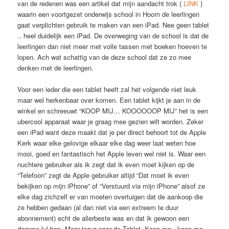
van de redenen was een artikel dat mijn aandacht trok (
LINK
)
waarin een voortgezet onderwijs school in Hoorn de leerlingen
gaat verplichten gebruik te maken van een iPad. Nee geen tablet
.. heel duidelijk een iPad. De overweging van de school is dat de
leerlingen dan niet meer met volle tassen met boeken hoeven te
lopen. Ach wat schattig van de deze school dat ze zo mee
denken met de leerlingen.
Voor een ieder die een tablet heeft zal het volgende niet leuk
maar wel herkenbaar over komen. Een tablet kijkt je aan in de
winkel en schreeuwt “KOOP MIJ… KOOOOOOP MIJ” het is een
ubercool apparaat waar je graag mee gezien wilt worden. Zeker
een iPad want deze maakt dat je per direct behoort tot de Apple
Kerk waar elke gelovige elkaar elke dag weer laat weten hoe
mooi, goed en fantastisch het Apple leven wel niet is. Waar een
nuchtere gebruiker als ik zegt dat ik even moet kijken op de
“Telefoon” zegt de Apple gebruiker altijd “Dat moet ik even
bekijken op mijn iPhone” of “Verstuurd via mijn iPhone” alsof ze
elke dag zichzelf er van moeten overtuigen dat de aankoop die
ze hebben gedaan (al dan niet via een extreem te duur
abonnement) echt de allerbeste was en dat ik gewoon een
domme lul ben. Maar terug naar de Tablet, Koop me.. koop me