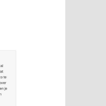
zal
dat
zo te
 over
en je
en