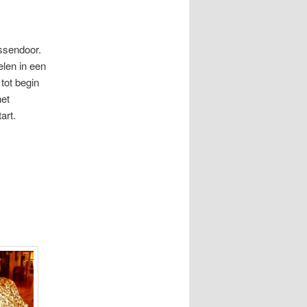
ussendoor.
elen in een
 tot begin
het
art.