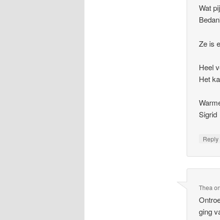
Wat pi
Bedank
Ze is e
Heel v
Het ka
Warme
Sigrid
Repl
Thea
o
Ontroe
ging v