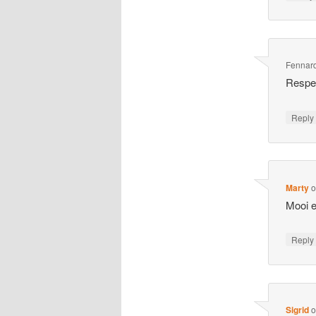
Fennar
Respec
Repl
Marty
Mooi e
Repl
Sigrid