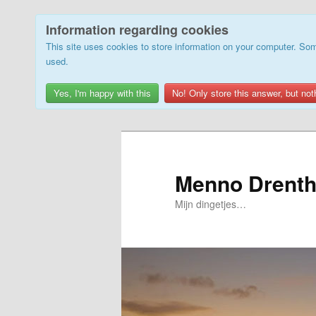
Information regarding cookies
This site uses cookies to store information on your computer. Som
used.
Yes, I'm happy with this
No! Only store this answer, but not
Skip
to
primary
Menno Drenth
content
Mijn dingetjes…