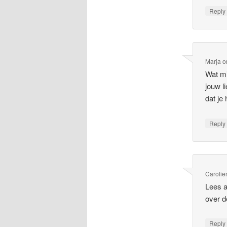
Repl
Marja
o
Wat mij
jouw l
dat je 
Repl
Carolie
Lees al
over d
Repl