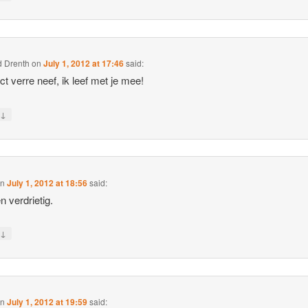
d Drenth
on
July 1, 2012 at 17:46
said:
t verre neef, ik leef met je mee!
↓
y
on
July 1, 2012 at 18:56
said:
n verdrietig.
↓
y
on
July 1, 2012 at 19:59
said: