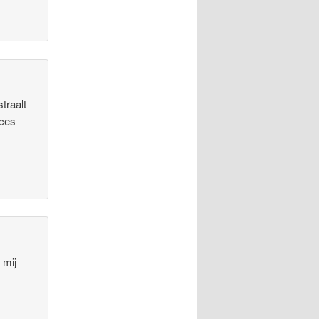
straalt
oces
 mij