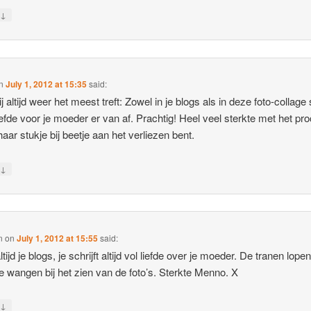
↓
y
n
July 1, 2012 at 15:35
said:
 altijd weer het meest treft: Zowel in je blogs als in deze foto-collage 
iefde voor je moeder er van af. Prachtig! Heel veel sterkte met het pr
haar stukje bij beetje aan het verliezen bent.
↓
y
n
on
July 1, 2012 at 15:55
said:
tijd je blogs, je schrijft altijd vol liefde over je moeder. De tranen lopen
e wangen bij het zien van de foto’s. Sterkte Menno. X
↓
y