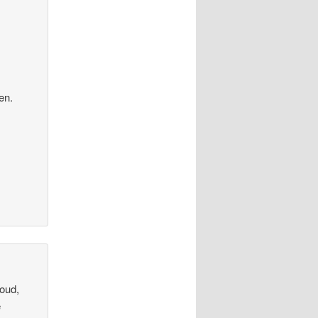
en.
.
 oud,
e