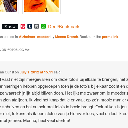
Pinterest
Tumblr
WordPress
WhatsApp
Deel/Bookmark
Post
as posted in
Alzheimer
,
moeder
by
Menno Drenth
. Bookmark the
permalink
.
 ON “
FOTOBLOG MA
”
van Gunst
on
July 1, 2012 at 15:11
said:
l vast niet zijn meegevallen om deze foto’s bij elkaar te brengen, het 
erinneringen hebben opgeroepen toen je de foto’s bij elkaar zocht en 
 ze waarschijnlijk altijd blijven doen. Het lijkt me zwaar om je moeder 
 zien afglijden. Ik vind het knap dat je er vaak op zo’n mooie manier
e schrijven en het nu ook met foto’s in beeld brengt. Ook al ken ik jou 
 niet, telkens als ik een stukje van je hierover lees, voel en leef ik e
 met je mee. Menno, heel veel sterkte!