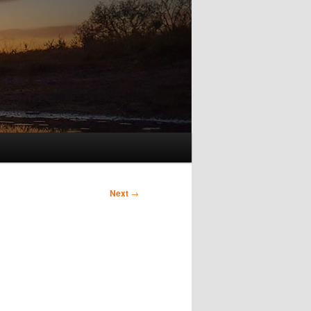
Next
→