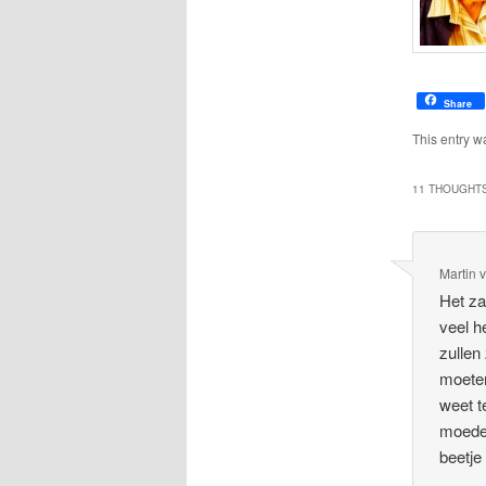
Share
This entry w
11 THOUGHTS
Martin 
Het za
veel h
zullen
moeten
weet t
moeder
beetje